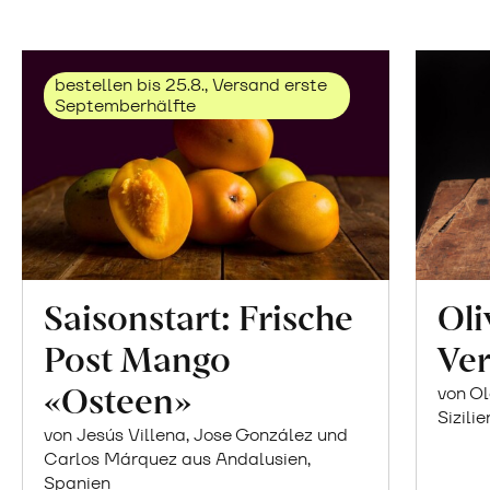
bestellen bis 25.8., Versand erste
Septemberhälfte
Saisonstart: Frische
Oli
Post Mango
Ver
«Osteen»
von Ol
Sizilie
von Jesús Villena, Jose González und
Carlos Márquez aus Andalusien,
Spanien