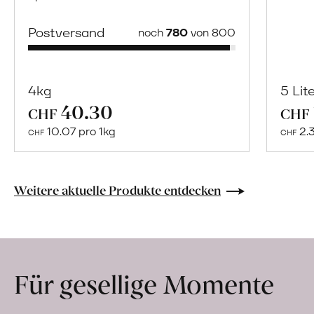
Postversand
noch
780
von 800
4kg
5 Lit
40.30
Mehr
CHF
CHF
über
10.07 pro 1kg
2.
CHF
CHF
Naturbelassene
Bio-
Lebensmittel
Weitere aktuelle Produkte entdecken
ohne
Zusatzstoffe
direkt
ab
Für gesellige Momente
Hof
erfahren