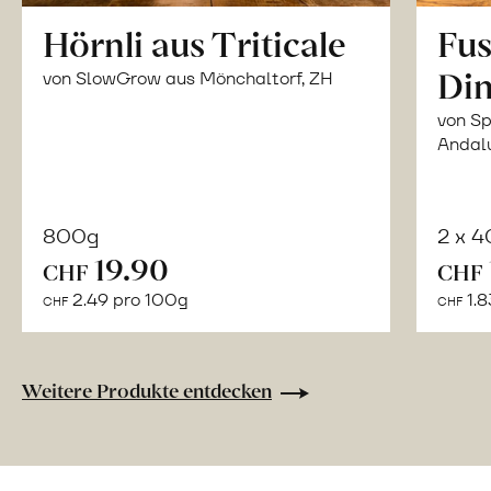
Hörnli aus Triticale
Fus
Din
von SlowGrow aus Mönchaltorf, ZH
von Sp
Andal
800g
2 x 
In
19.90
CHF
CHF
den
2.49 pro 100g
1.8
CHF
CHF
Warenkorb
Weitere Produkte entdecken