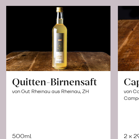
Quitten-Birnensaft
Ca
von Gut Rheinau aus Rheinau, ZH
von Co
Campor
500ml
2 x 