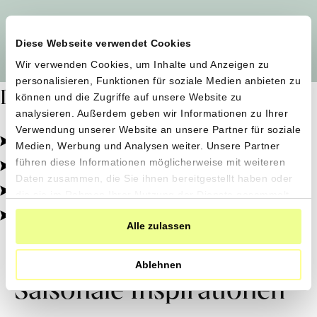
Alle Produzent*innen auf einen Blick
Diese Webseite verwendet Cookies
Wir verwenden Cookies, um Inhalte und Anzeigen zu
personalisieren, Funktionen für soziale Medien anbieten zu
Dafür stehen wir
können und die Zugriffe auf unsere Website zu
analysieren. Außerdem geben wir Informationen zu Ihrer
Verwendung unserer Website an unsere Partner für soziale
Pestizidfrei angebaut, schonend verarbeitet.
Medien, Werbung und Analysen weiter. Unsere Partner
Natürliche Zutaten, echter Geschmack.
führen diese Informationen möglicherweise mit weiteren
Daten zusammen, die Sie ihnen bereitgestellt haben oder
Von kleinen Höfen, direkt zu dir.
die sie im Rahmen Ihrer Nutzung der Dienste gesammelt
haben.
100% transparent, 0% Zusatzstoffe.
Alle zulassen
Ablehnen
Saisonale Inspirationen