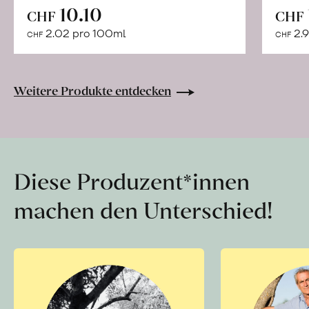
In
10.10
CHF
CHF
den
2.02 pro 100ml
2.9
CHF
CHF
Warenkorb
Weitere Produkte entdecken
Diese Produzent*innen
machen den Unterschied!