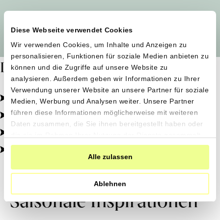
Alle Produzent*innen auf einen Blick
Diese Webseite verwendet Cookies
Wir verwenden Cookies, um Inhalte und Anzeigen zu
personalisieren, Funktionen für soziale Medien anbieten zu
Dafür stehen wir
können und die Zugriffe auf unsere Website zu
analysieren. Außerdem geben wir Informationen zu Ihrer
Verwendung unserer Website an unsere Partner für soziale
Pestizidfrei angebaut, schonend verarbeitet.
Medien, Werbung und Analysen weiter. Unsere Partner
Natürliche Zutaten, echter Geschmack.
führen diese Informationen möglicherweise mit weiteren
Daten zusammen, die Sie ihnen bereitgestellt haben oder
Von kleinen Höfen, direkt zu dir.
die sie im Rahmen Ihrer Nutzung der Dienste gesammelt
haben.
100% transparent, 0% Zusatzstoffe.
Alle zulassen
Ablehnen
Saisonale Inspirationen