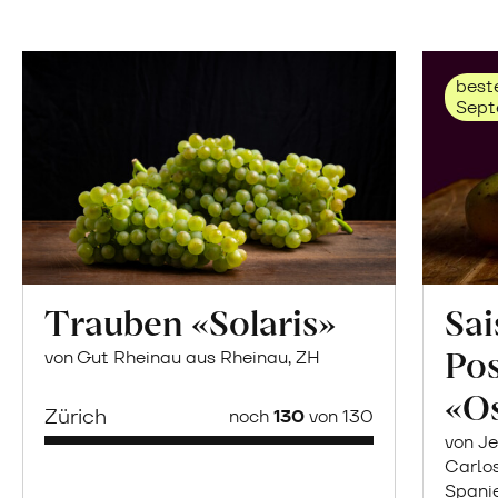
beste
Sept
Trauben «Solaris»
Sai
Po
von Gut Rheinau aus Rheinau, ZH
«O
Zürich
noch
130
von 130
von Je
Carlo
Spani