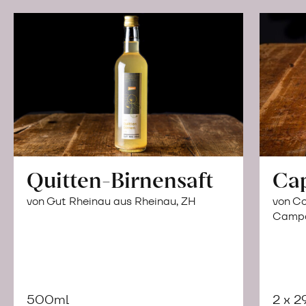
Quitten-Birnensaft
Ca
von Gut Rheinau aus Rheinau, ZH
von Co
Campor
500ml
2 x 