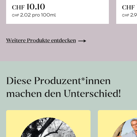
In
10.10
CHF
CHF
den
2.02 pro 100ml
2.9
CHF
CHF
Warenkorb
Weitere Produkte entdecken
Diese Produzent*innen
machen den Unterschied!