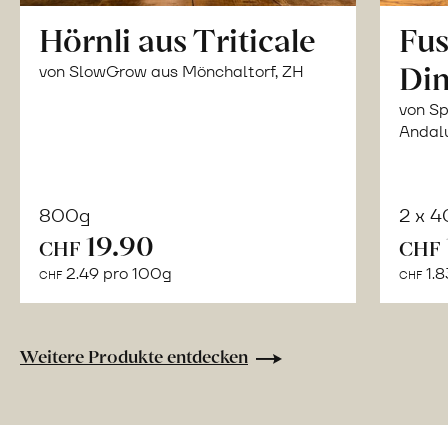
Hörnli aus Triticale
Fus
Din
von SlowGrow aus Mönchaltorf, ZH
von Sp
Andal
800g
2 x 
In
19.90
CHF
CHF
den
2.49 pro 100g
1.8
CHF
CHF
Warenkorb
Weitere Produkte entdecken