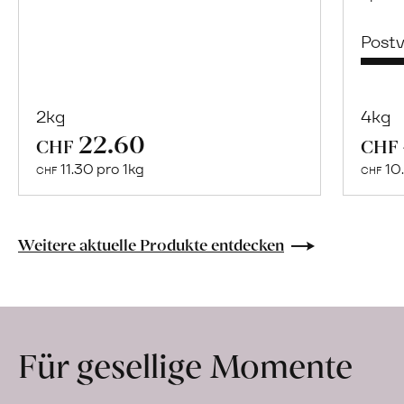
Post
2kg
4kg
22.60
Mehr
CHF
CHF
über
11.30 pro 1kg
10.
CHF
CHF
Bulgur
aus
«Perciasacchi»
Weitere aktuelle Produkte entdecken
Hartweizen
erfahren
Für gesellige Momente