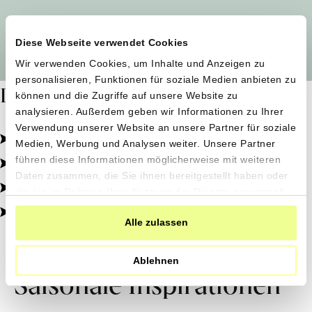
Alle Produzent*innen auf einen Blick
Diese Webseite verwendet Cookies
Wir verwenden Cookies, um Inhalte und Anzeigen zu
personalisieren, Funktionen für soziale Medien anbieten zu
Dafür stehen wir
können und die Zugriffe auf unsere Website zu
analysieren. Außerdem geben wir Informationen zu Ihrer
Verwendung unserer Website an unsere Partner für soziale
Pestizidfrei angebaut, schonend verarbeitet.
Medien, Werbung und Analysen weiter. Unsere Partner
Natürliche Zutaten, echter Geschmack.
führen diese Informationen möglicherweise mit weiteren
Daten zusammen, die Sie ihnen bereitgestellt haben oder
Von kleinen Höfen, direkt zu dir.
die sie im Rahmen Ihrer Nutzung der Dienste gesammelt
haben.
100% transparent, 0% Zusatzstoffe.
Alle zulassen
Ablehnen
Saisonale Inspirationen