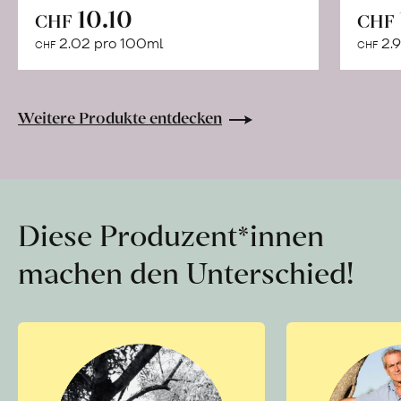
In
10.10
CHF
CHF
den
2.02 pro 100ml
2.9
CHF
CHF
Warenkorb
Weitere Produkte entdecken
Diese Produzent*innen
machen den Unterschied!