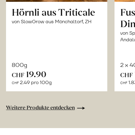
Hörnli aus Triticale
Fus
Din
von SlowGrow aus Mönchaltorf, ZH
von Sp
Andal
800g
2 x 
In
19.90
CHF
CHF
den
2.49 pro 100g
1.8
CHF
CHF
Warenkorb
Weitere Produkte entdecken