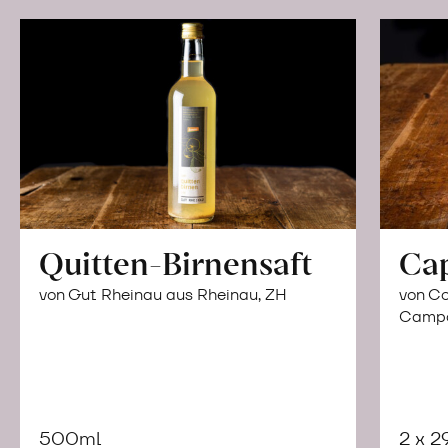
Quitten-Birnensaft
Ca
von Gut Rheinau aus Rheinau, ZH
von Co
Campor
500ml
2 x 