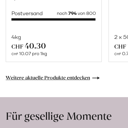
Postversand
noch
794
von 800
4kg
2 x 
40.30
Mehr
CHF
CHF
über
10.07 pro 1kg
0.
CHF
CHF
Naturbelassene
Bio-
Lebensmittel
Weitere aktuelle Produkte entdecken
ohne
Zusatzstoffe
direkt
ab
Für gesellige Momente
Hof
erfahren