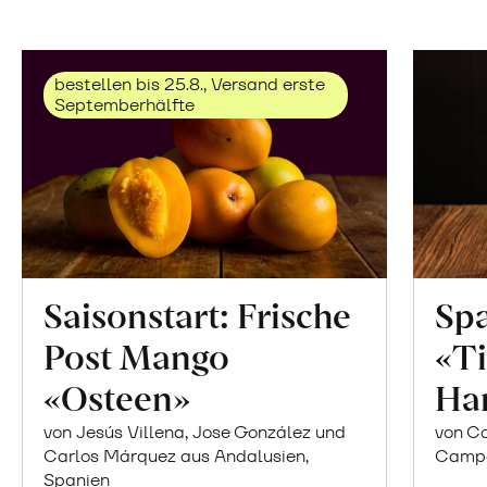
bestellen bis 25.8., Versand erste
Septemberhälfte
Saisonstart: Frische
Spa
Post Mango
«Ti
«Osteen»
Ha
von Jesús Villena, Jose González und
von Co
Carlos Márquez aus Andalusien,
Campor
Spanien