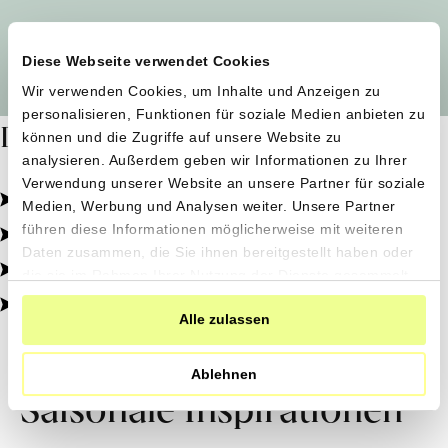
Alle Produzent*innen auf einen Blick
Diese Webseite verwendet Cookies
Wir verwenden Cookies, um Inhalte und Anzeigen zu
personalisieren, Funktionen für soziale Medien anbieten zu
Dafür stehen wir
können und die Zugriffe auf unsere Website zu
analysieren. Außerdem geben wir Informationen zu Ihrer
Verwendung unserer Website an unsere Partner für soziale
Pestizidfrei angebaut, schonend verarbeitet.
Medien, Werbung und Analysen weiter. Unsere Partner
Natürliche Zutaten, echter Geschmack.
führen diese Informationen möglicherweise mit weiteren
Daten zusammen, die Sie ihnen bereitgestellt haben oder
Von kleinen Höfen, direkt zu dir.
die sie im Rahmen Ihrer Nutzung der Dienste gesammelt
haben.
100% transparent, 0% Zusatzstoffe.
Alle zulassen
Ablehnen
Saisonale Inspirationen