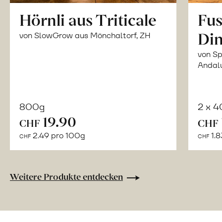
Hörnli aus Triticale
Fus
Din
von SlowGrow aus Mönchaltorf, ZH
von Sp
Andal
800g
2 x 
In
19.90
CHF
CHF
den
2.49 pro 100g
1.8
CHF
CHF
Warenkorb
Weitere Produkte entdecken