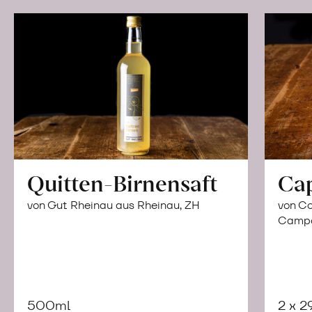
Quitten-Birnensaft
Ca
von Gut Rheinau aus Rheinau, ZH
von Co
Campor
500ml
2 x 