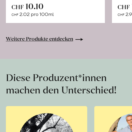
In
10.10
CHF
CHF
den
2.02 pro 100ml
2.9
CHF
CHF
Warenkorb
Weitere Produkte entdecken
Diese Produzent*innen
machen den Unterschied!