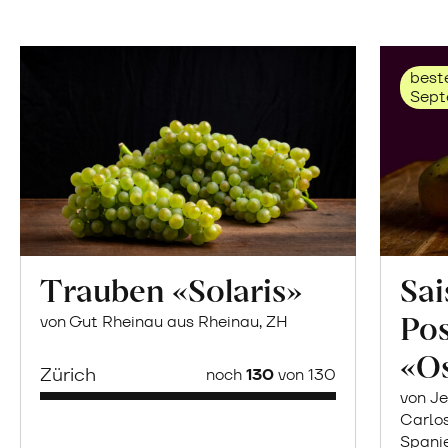
beste
Sept
Trauben «Solaris»
Sai
Po
von Gut Rheinau aus Rheinau, ZH
«O
Zürich
noch
130
von 130
von Je
Carlo
Spani