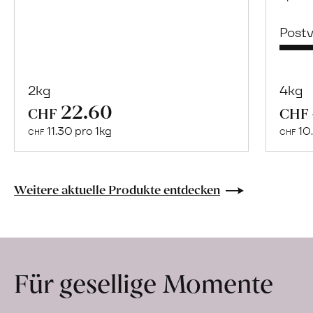
Post
2kg
4kg
22.60
Mehr
CHF
CHF
über
11.30 pro 1kg
10.
CHF
CHF
Naturbelassene
Bio-
Lebensmittel
Weitere aktuelle Produkte entdecken
ohne
Zusatzstoffe
direkt
ab
Für gesellige Momente
Hof
erfahren