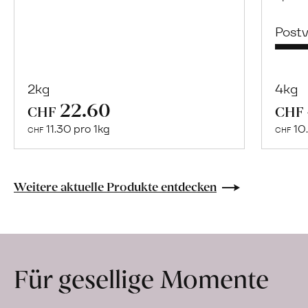
Post
2kg
4kg
22.60
Mehr
CHF
CHF
über
11.30 pro 1kg
10.
CHF
CHF
Naturbelassene
Bio-
Lebensmittel
Weitere aktuelle Produkte entdecken
ohne
Zusatzstoffe
direkt
ab
Für gesellige Momente
Hof
erfahren