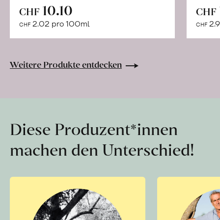
In
10.10
CHF
CHF
den
2.02 pro 100ml
2.9
CHF
CHF
Warenkorb
Weitere Produkte entdecken
Diese Produzent*innen
machen den Unterschied!