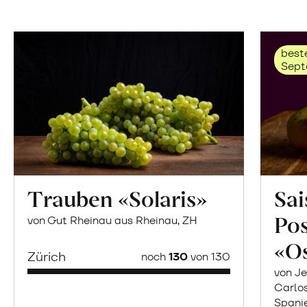
beste
Sept
Trauben «Solaris»
Sai
Po
von Gut Rheinau aus Rheinau, ZH
«O
Zürich
noch
130
von 130
von Je
Carlo
Spani