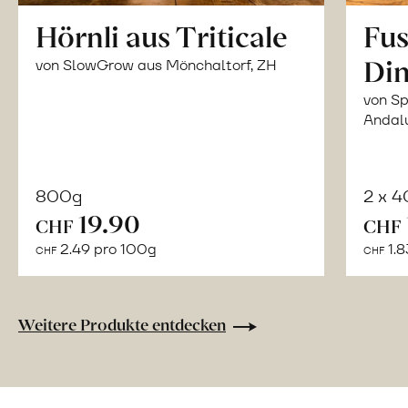
Hörnli aus Triticale
Fus
Din
von SlowGrow aus Mönchaltorf, ZH
von Sp
Andal
800g
2 x 
In
19.90
CHF
CHF
den
2.49 pro 100g
1.8
CHF
CHF
Warenkorb
Weitere Produkte entdecken