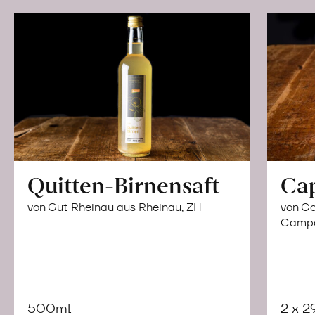
Quitten-Birnensaft
Ca
von Gut Rheinau aus Rheinau, ZH
von Co
Campor
500ml
2 x 