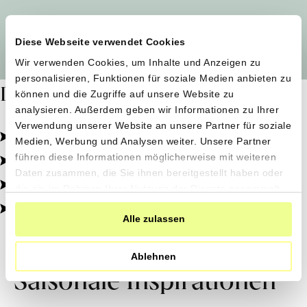
Alle Produzent*innen auf einen Blick
Diese Webseite verwendet Cookies
Wir verwenden Cookies, um Inhalte und Anzeigen zu
personalisieren, Funktionen für soziale Medien anbieten zu
Dafür stehen wir
können und die Zugriffe auf unsere Website zu
analysieren. Außerdem geben wir Informationen zu Ihrer
Verwendung unserer Website an unsere Partner für soziale
Pestizidfrei angebaut, schonend verarbeitet.
Medien, Werbung und Analysen weiter. Unsere Partner
Natürliche Zutaten, echter Geschmack.
führen diese Informationen möglicherweise mit weiteren
Daten zusammen, die Sie ihnen bereitgestellt haben oder
Von kleinen Höfen, direkt zu dir.
die sie im Rahmen Ihrer Nutzung der Dienste gesammelt
haben.
100% transparent, 0% Zusatzstoffe.
Alle zulassen
Ablehnen
Saisonale Inspirationen