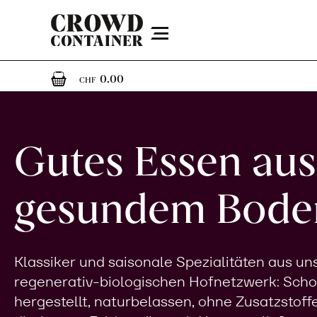
Menu
0
0 Artikel im Warenkorb
0.00
CHF
Gutes Essen aus
gesundem Bode
Klassiker und saisonale Spezialitäten aus u
regenerativ-biologischen Hofnetzwerk: Sch
hergestellt, naturbelassen, ohne Zusatzstoff