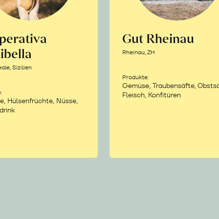
perativa
Gut Rheinau
ibella
Rheinau, ZH
le, Sizilien
Produkte:
Gemüse, Traubensäfte, Obstsä
:
Fleisch, Konfitüren
e, Hülsenfrüchte, Nüsse,
drink