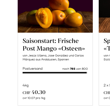
Saisonstart: Frische
Sp
Post Mango «Osteen»
«T
von Jesús Villena, Jose González und Carlos
von 
Márquez aus Andalusien, Spanien
Sizil
Postversand
noch
785
von 800
4kg
2 x
Mehr
40.30
CHF
CH
über
10.07 pro 1kg
0
CHF
CHF
Naturbelassene