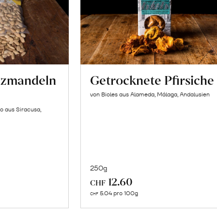
lzmandeln
Getrocknete Pfirsiche
von Bioles aus Alameda, Málaga, Andalusien
o aus Siracusa,
250g
In
12.60
CHF
n
den
5.04 pro 100g
CHF
renkorb
Warenkorb