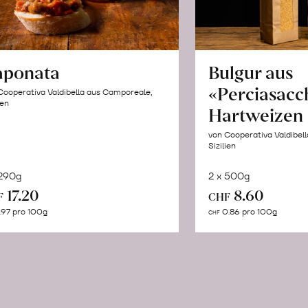
aponata
Bulgur aus
«Perciasacc
Cooperativa Valdibella aus Camporeale,
ien
Hartweizen
von Cooperativa Valdibel
Sizilien
 290g
2 x 500g
In
In
17.20
8.60
F
CHF
den
de
.97 pro 100g
0.86 pro 100g
CHF
Warenkorb
Wa