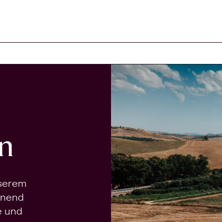
n
nserem
onend
e und