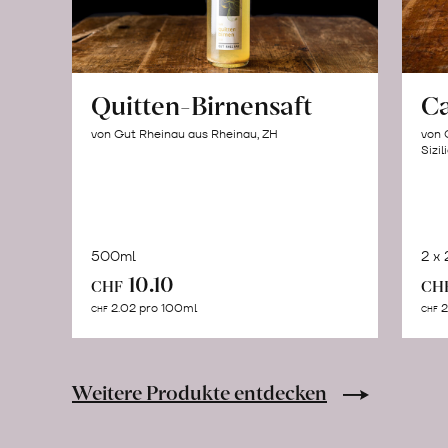
Quitten-Birnensaft
C
von Gut Rheinau aus Rheinau, ZH
von 
Sizil
500ml
2 x
In
10.10
CHF
CH
den
2.02 pro 100ml
2
CHF
CHF
Warenkorb
Weitere Produkte entdecken