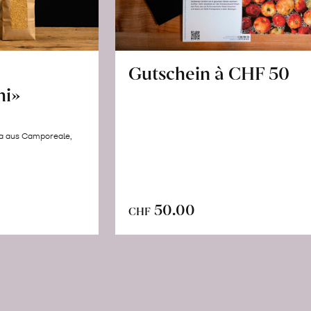
Gutschein à CHF 50
hi»
la aus Camporeale,
In
n
50.00
CHF
den
renkorb
Warenkorb