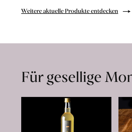
Bio-
Lebensmittel
Weitere aktuelle Produkte entdecken
ohne
Zusatzstoffe
direkt
ab
Hof
erfahren
Für gesellige M