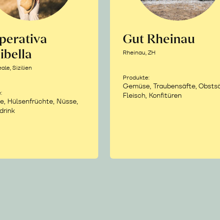
perativa
Gut Rheinau
ibella
Rheinau, ZH
le, Sizilien
Produkte:
Gemüse, Traubensäfte, Obstsä
:
Fleisch, Konfitüren
e, Hülsenfrüchte, Nüsse,
drink