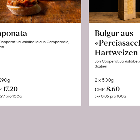
aponata
Bulgur aus
«Perciasacc
Cooperativa Valdibella aus Camporeale,
ien
Hartweizen
von Cooperativa Valdibel
Sizilien
 290g
2 x 500g
In
In
17.20
8.60
F
CHF
den
de
.97 pro 100g
0.86 pro 100g
CHF
Warenkorb
Wa