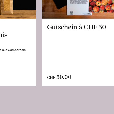
Gutschein à CHF 50
hi»
la aus Camporeale,
In
n
50.00
CHF
den
renkorb
Warenkorb