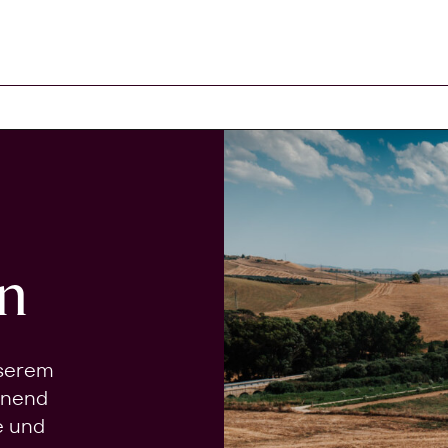
n
nserem
onend
e und