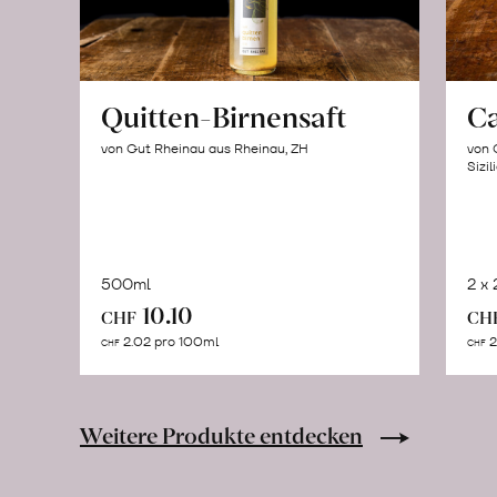
Quitten-Birnensaft
C
von Gut Rheinau aus Rheinau, ZH
von 
Sizil
500ml
2 x
In
10.10
CHF
CH
den
2.02 pro 100ml
2
CHF
CHF
Warenkorb
Weitere Produkte entdecken