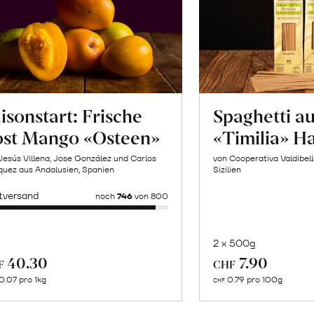
isonstart: Frische
Spaghetti a
ost Mango «Osteen»
«Timilia» H
Jesús Villena, Jose González und Carlos
von Cooperativa Valdibel
uez aus Andalusien, Spanien
Sizilien
tversand
noch
746
von 800
2 x 500g
In
Mehr
40.30
7.90
F
CHF
de
über
0.07 pro 1kg
0.79 pro 100g
CHF
Wa
Naturbelassene