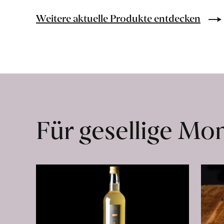
Bio-
Lebensmittel
Weitere aktuelle Produkte entdecken
ohne
Zusatzstoffe
direkt
ab
Hof
erfahren
Für gesellige M