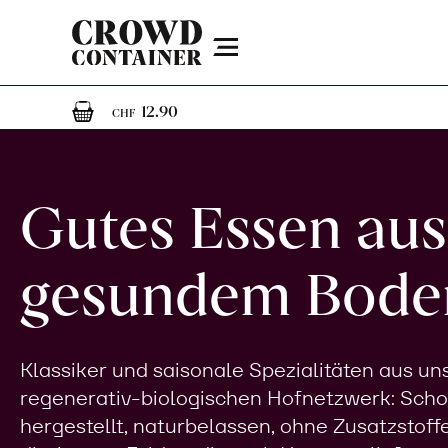
Menu
1
1 Artikel im Warenkorb
12.90
CHF
Gutes Essen aus
gesundem Bode
Klassiker und saisonale Spezialitäten aus u
regenerativ-biologischen Hofnetzwerk: Sch
hergestellt, naturbelassen, ohne Zusatzstoff