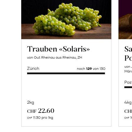
Trauben «Solaris»
Sa
P
von Gut Rheinau aus Rheinau, ZH
von 
Zürich
noch
129
von 130
Márq
Pos
2kg
4kg
Mehr
22.60
CHF
CH
über
11.30 pro 1kg
1
CHF
CHF
Naturbelassene