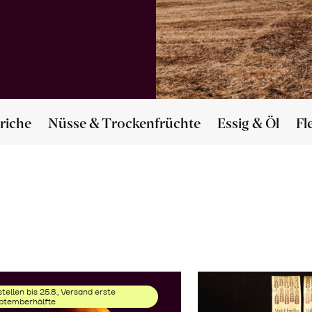
riche
Nüsse & Trockenfrüchte
Essig & Öl
Fl
tellen bis 25.8., Versand erste
ptemberhälfte