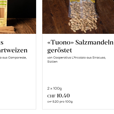
us
«Tuono» Salzmandeln
artweizen
geröstet
la aus Camporeale,
von Cooperativa L’Arcolaio aus Siracusa,
Sizilien
2 x 100g
In
10.40
CHF
n
den
5.20 pro 100g
CHF
renkorb
Warenkorb