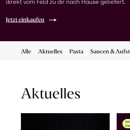
direkt vom Feld zu dir nach Hause geliefert.
Jetzt einkaufen
Alle
Aktuelles
Pasta
Saucen & Aufst
Aktuelles
bes
Se