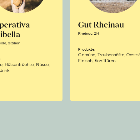
perativa
Gut Rheinau
ibella
Rheinau, ZH
le, Sizilien
Produkte:
Gemüse, Traubensäfte, Obstsä
:
Fleisch, Konfitüren
e, Hülsenfrüchte, Nüsse,
drink