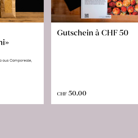
Gutschein à CHF 50
hi»
la aus Camporeale,
In
n
50.00
CHF
den
renkorb
Warenkorb