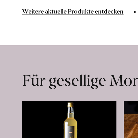
Bio-
Lebensmittel
Weitere aktuelle Produkte entdecken
ohne
Zusatzstoffe
direkt
ab
Hof
erfahren
Für gesellige M