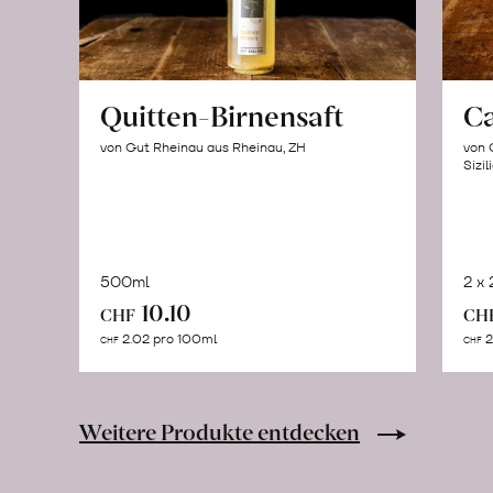
Quitten-Birnensaft
C
von Gut Rheinau aus Rheinau, ZH
von 
Sizil
500ml
2 x
In
10.10
CHF
CH
den
2.02 pro 100ml
2
CHF
CHF
Warenkorb
Weitere Produkte entdecken