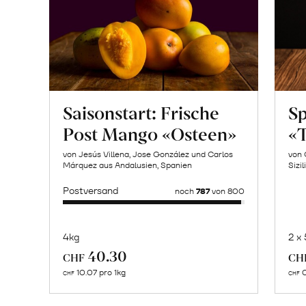
Saisonstart: Frische
Sp
Post Mango «Osteen»
«T
von Jesús Villena, Jose González und Carlos
von 
Márquez aus Andalusien, Spanien
Sizil
Postversand
noch
787
von 800
4kg
2 x
Mehr
40.30
CHF
CH
über
10.07 pro 1kg
0
CHF
CHF
Naturbelassene