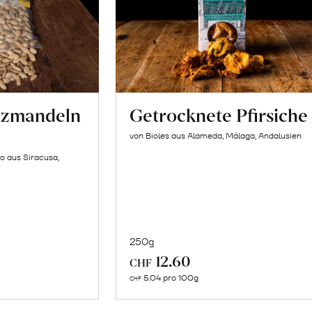
lzmandeln
Getrocknete Pfirsiche
von Bioles aus Alameda, Málaga, Andalusien
o aus Siracusa,
250g
In
12.60
CHF
n
den
5.04 pro 100g
CHF
renkorb
Warenkorb