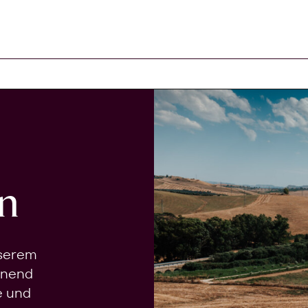
n
nserem
onend
e und