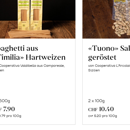
aghetti aus
«Tuono» Sa
imilia» Hartweizen
geröstet
Cooperativa Valdibella aus Camporeale,
von Cooperativa L’Arcolai
ien
Sizilien
 500g
2 x 100g
In
In
7.90
10.40
F
CHF
den
de
.79 pro 100g
5.20 pro 100g
CHF
Warenkorb
Wa