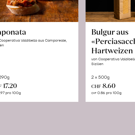
aponata
Bulgur aus
«Perciasacc
Cooperativa Valdibella aus Camporeale,
ien
Hartweizen
von Cooperativa Valdibel
Sizilien
 290g
2 x 500g
In
In
17.20
8.60
F
CHF
den
de
.97 pro 100g
0.86 pro 100g
CHF
Warenkorb
Wa