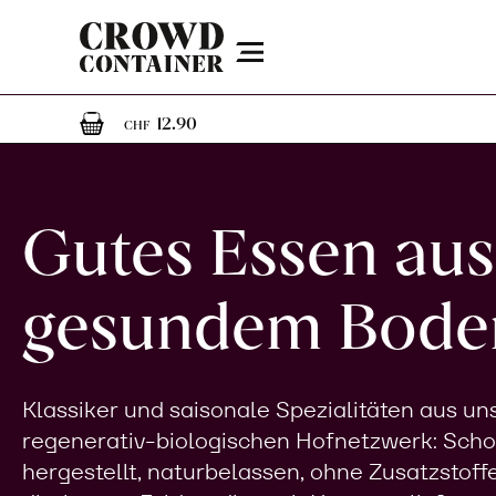
Menu
1
1 Artikel im Warenkorb
12.90
CHF
Gutes Essen aus
gesundem Bode
Klassiker und saisonale Spezialitäten aus u
regenerativ-biologischen Hofnetzwerk: Sch
hergestellt, naturbelassen, ohne Zusatzstoff