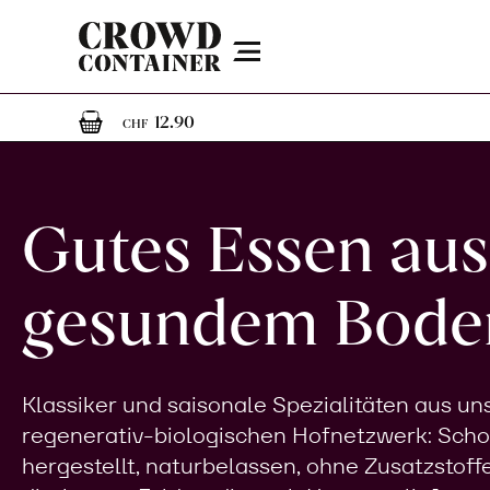
Menu
1
1 Artikel im Warenkorb
12.90
CHF
Gutes Essen aus
gesundem Bode
Klassiker und saisonale Spezialitäten aus u
regenerativ-biologischen Hofnetzwerk: Sch
hergestellt, naturbelassen, ohne Zusatzstoff