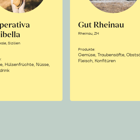
perativa
Gut Rheinau
ibella
Rheinau, ZH
le, Sizilien
Produkte:
Gemüse, Traubensäfte, Obstsä
:
Fleisch, Konfitüren
e, Hülsenfrüchte, Nüsse,
drink