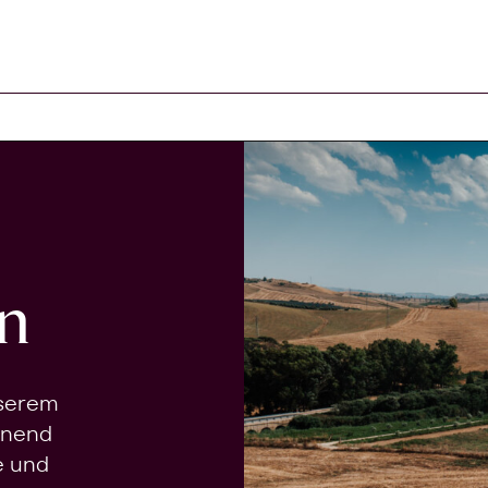
n
nserem
onend
e und