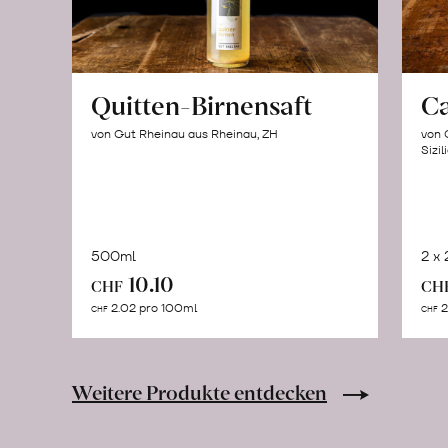
Quitten-Birnensaft
C
von Gut Rheinau aus Rheinau, ZH
von 
Sizil
500ml
2 x
In
10.10
CHF
CH
den
2.02 pro 100ml
2
CHF
CHF
Warenkorb
Weitere Produkte entdecken