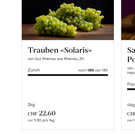
Trauben «Solaris»
Sa
P
von Gut Rheinau aus Rheinau, ZH
von 
Zürich
noch
130
von 130
Márq
Pos
2kg
4kg
Mehr
22.60
CHF
CH
über
11.30 pro 1kg
1
CHF
CHF
Naturbelassene