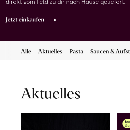
direkt vom Feld zu dir nach Hause geliefert.
Jetzt einkaufen
Alle
Aktuelles
Pasta
Saucen & Aufst
Aktuelles
bes
Se