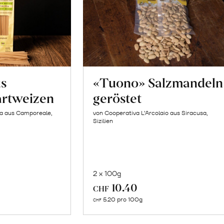
us
«Tuono» Salzmandeln
artweizen
geröstet
la aus Camporeale,
von Cooperativa L’Arcolaio aus Siracusa,
Sizilien
2 x 100g
In
10.40
CHF
n
den
5.20 pro 100g
CHF
renkorb
Warenkorb