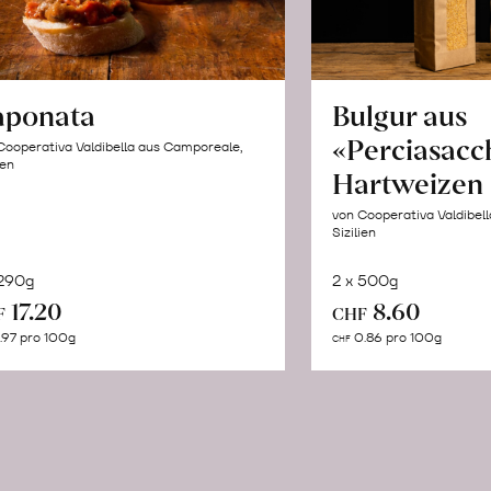
aponata
Bulgur aus
«Perciasacc
Cooperativa Valdibella aus Camporeale,
ien
Hartweizen
von Cooperativa Valdibel
Sizilien
 290g
2 x 500g
In
In
17.20
8.60
F
CHF
den
de
.97 pro 100g
0.86 pro 100g
CHF
Warenkorb
Wa