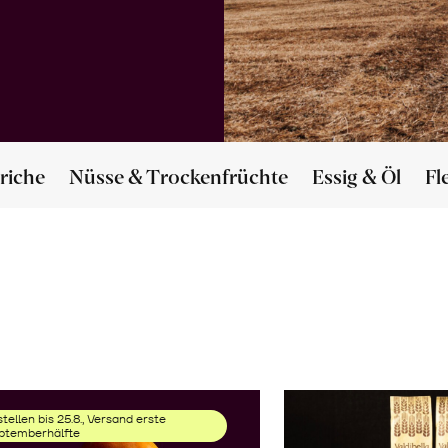
riche
Nüsse & Trockenfrüchte
Essig & Öl
Fl
tellen bis 25.8., Versand erste
ptemberhälfte