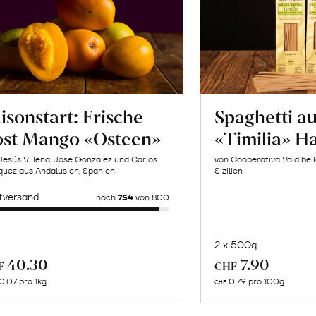
isonstart: Frische
Spaghetti a
ost Mango «Osteen»
«Timilia» H
Jesús Villena, Jose González und Carlos
von Cooperativa Valdibel
uez aus Andalusien, Spanien
Sizilien
tversand
noch
754
von 800
2 x 500g
In
Mehr
40.30
7.90
F
CHF
de
über
0.07 pro 1kg
0.79 pro 100g
CHF
Wa
Naturbelassene