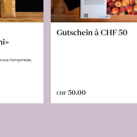
Gutschein à CHF 50
hi»
la aus Camporeale,
In
n
50.00
CHF
den
renkorb
Warenkorb