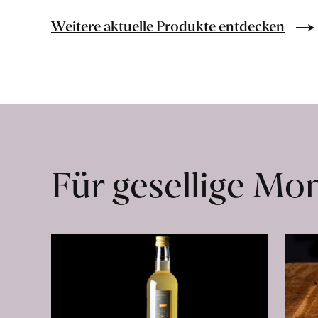
Bio-
Lebensmittel
Weitere aktuelle Produkte entdecken
ohne
Zusatzstoffe
direkt
ab
Hof
erfahren
Für gesellige M