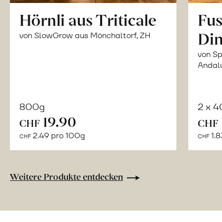
Hörnli aus Triticale
Fus
Din
von SlowGrow aus Mönchaltorf, ZH
von Sp
Andal
800g
2 x 
In
19.90
CHF
CHF
den
2.49 pro 100g
1.8
CHF
CHF
Warenkorb
Weitere Produkte entdecken