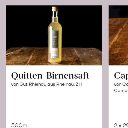
Quitten-Birnensaft
Ca
von Gut Rheinau aus Rheinau, ZH
von Co
Campor
500ml
2 x 