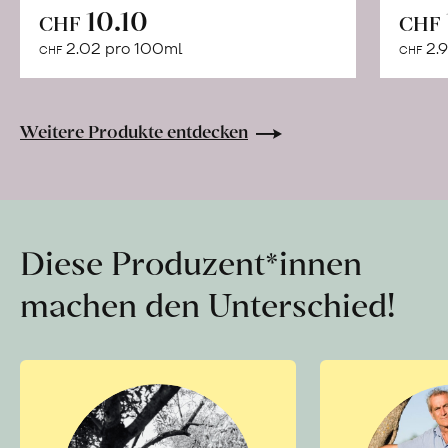
In
10.10
CHF
CHF
den
2.02 pro 100ml
2.9
CHF
CHF
Warenkorb
Weitere Produkte entdecken
Diese Produzent*innen
machen den Unterschied!