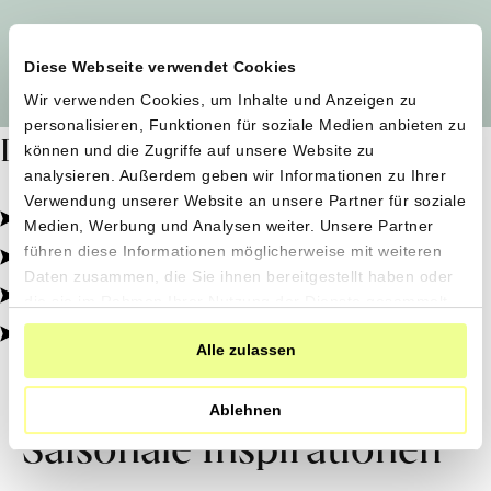
Alle Produzent*innen auf einen Blick
Diese Webseite verwendet Cookies
Wir verwenden Cookies, um Inhalte und Anzeigen zu
personalisieren, Funktionen für soziale Medien anbieten zu
Dafür stehen wir
können und die Zugriffe auf unsere Website zu
analysieren. Außerdem geben wir Informationen zu Ihrer
Verwendung unserer Website an unsere Partner für soziale
Pestizidfrei angebaut, schonend verarbeitet.
Medien, Werbung und Analysen weiter. Unsere Partner
Natürliche Zutaten, echter Geschmack.
führen diese Informationen möglicherweise mit weiteren
Daten zusammen, die Sie ihnen bereitgestellt haben oder
Von kleinen Höfen, direkt zu dir.
die sie im Rahmen Ihrer Nutzung der Dienste gesammelt
haben.
100% transparent, 0% Zusatzstoffe.
Alle zulassen
Ablehnen
Saisonale Inspirationen