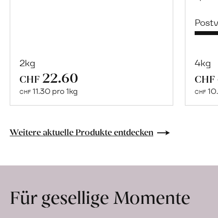
Post
2kg
4kg
22.60
Mehr
CHF
CHF
über
11.30 pro 1kg
10.
CHF
CHF
Senf
mild
erfahren
Weitere aktuelle Produkte entdecken
Für gesellige Momente