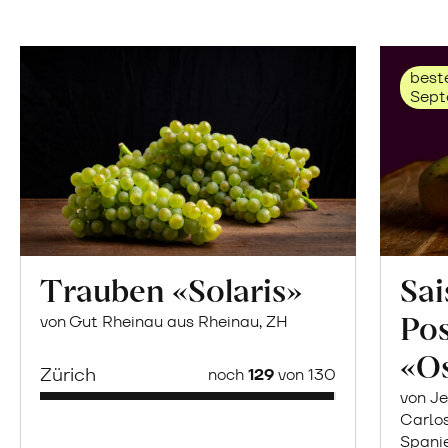
beste
Sept
Trauben «Solaris»
Sai
Po
von Gut Rheinau aus Rheinau, ZH
«O
Zürich
noch
129
von 130
von Je
Carlo
Spani