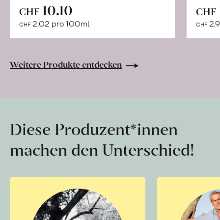
In
10.10
CHF
CHF
den
2.02 pro 100ml
2.9
CHF
CHF
Warenkorb
Weitere Produkte entdecken
Diese Produzent*innen
machen den Unterschied!