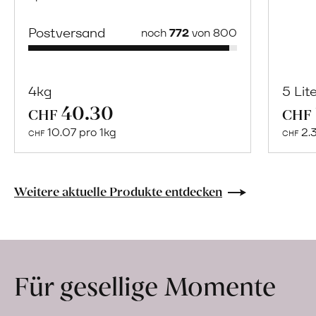
Postversand
noch
772
von 800
4kg
5 Lit
40.30
Mehr
CHF
CHF
über
10.07 pro 1kg
2.
CHF
CHF
Naturbelassene
Bio-
Lebensmittel
Weitere aktuelle Produkte entdecken
ohne
Zusatzstoffe
direkt
ab
Für gesellige Momente
Hof
erfahren