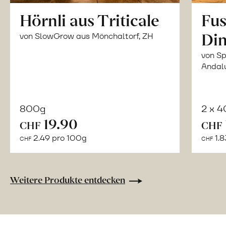
Hörnli aus Triticale
Fus
Din
von SlowGrow aus Mönchaltorf, ZH
von Sp
Andal
800g
2 x 
In
19.90
CHF
CHF
den
2.49 pro 100g
1.8
CHF
CHF
Warenkorb
Weitere Produkte entdecken