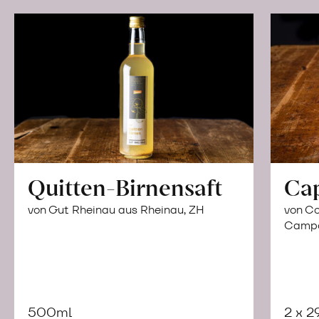
Quitten-Birnensaft
Ca
von Gut Rheinau aus Rheinau, ZH
von Co
Campor
500ml
2 x 