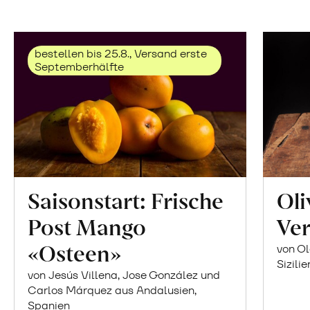
bestellen bis 25.8., Versand erste
Septemberhälfte
Saisonstart: Frische
Oli
Post Mango
Ver
«Osteen»
von Ol
Sizilie
von Jesús Villena, Jose González und
Carlos Márquez aus Andalusien,
Spanien