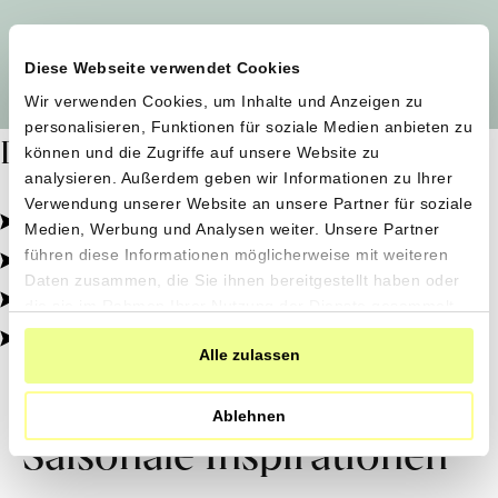
Alle Produzent*innen auf einen Blick
Diese Webseite verwendet Cookies
Wir verwenden Cookies, um Inhalte und Anzeigen zu
personalisieren, Funktionen für soziale Medien anbieten zu
Dafür stehen wir
können und die Zugriffe auf unsere Website zu
analysieren. Außerdem geben wir Informationen zu Ihrer
Verwendung unserer Website an unsere Partner für soziale
Pestizidfrei angebaut, schonend verarbeitet.
Medien, Werbung und Analysen weiter. Unsere Partner
Natürliche Zutaten, echter Geschmack.
führen diese Informationen möglicherweise mit weiteren
Daten zusammen, die Sie ihnen bereitgestellt haben oder
Von kleinen Höfen, direkt zu dir.
die sie im Rahmen Ihrer Nutzung der Dienste gesammelt
haben.
100% transparent, 0% Zusatzstoffe.
Alle zulassen
Ablehnen
Saisonale Inspirationen