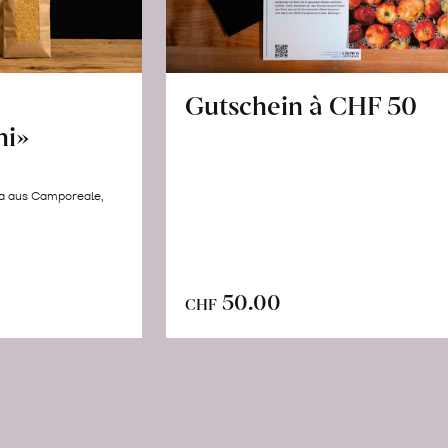
Gutschein à CHF 50
hi»
la aus Camporeale,
In
n
50.00
CHF
den
renkorb
Warenkorb