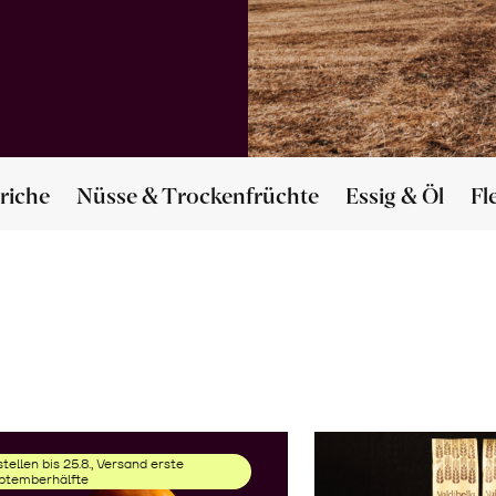
riche
Nüsse & Trockenfrüchte
Essig & Öl
Fl
tellen bis 25.8., Versand erste
ptemberhälfte