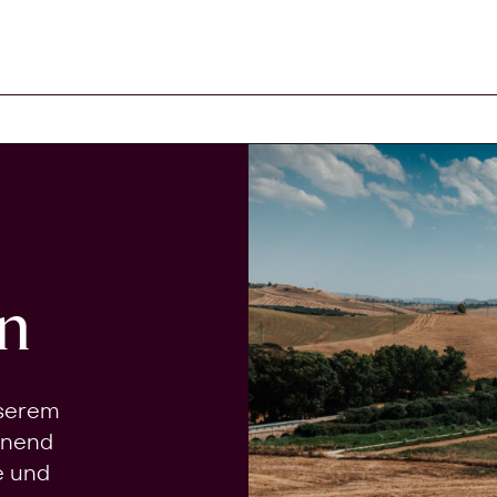
n
nserem
onend
e und