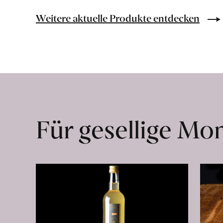
Bio-
Lebensmittel
Weitere aktuelle Produkte entdecken
ohne
Zusatzstoffe
direkt
ab
Hof
erfahren
Für gesellige M