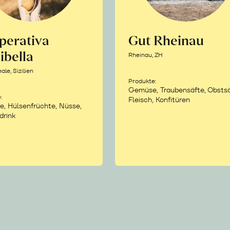
perativa
Gut Rheinau
ibella
Rheinau, ZH
le, Sizilien
Produkte:
Gemüse, Traubensäfte, Obstsä
:
Fleisch, Konfitüren
e, Hülsenfrüchte, Nüsse,
drink