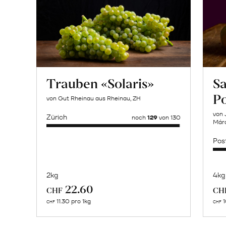
Trauben «Solaris»
Sa
P
von Gut Rheinau aus Rheinau, ZH
von 
Zürich
noch
129
von 130
Márq
Pos
2kg
4kg
Mehr
22.60
CHF
CH
über
11.30 pro 1kg
1
CHF
CHF
Naturbelassene