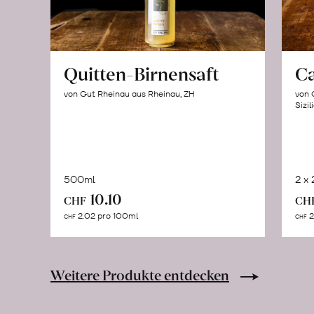
Quitten-Birnensaft
C
von Gut Rheinau aus Rheinau, ZH
von 
Sizil
500ml
2 x
In
10.10
CHF
CH
den
2.02 pro 100ml
2
CHF
CHF
Warenkorb
Weitere Produkte entdecken