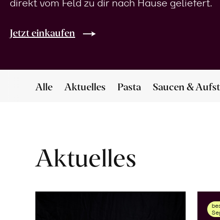
direkt vom Feld zu dir nach Hause geliefert.
Jetzt einkaufen
Alle
Aktuelles
Pasta
Saucen & Aufst
Aktuelles
bes
Se