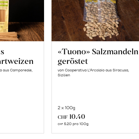
us
«Tuono» Salzmandeln
artweizen
geröstet
la aus Camporeale,
von Cooperativa L’Arcolaio aus Siracusa,
Sizilien
2 x 100g
In
10.40
CHF
n
den
5.20 pro 100g
CHF
renkorb
Warenkorb