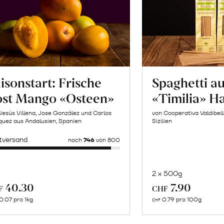
isonstart: Frische
Spaghetti a
ost Mango «Osteen»
«Timilia» H
Jesús Villena, Jose González und Carlos
von Cooperativa Valdibel
uez aus Andalusien, Spanien
Sizilien
tversand
noch
746
von 800
2 x 500g
In
Mehr
40.30
7.90
F
CHF
de
über
0.07 pro 1kg
0.79 pro 100g
CHF
Wa
Naturbelassene