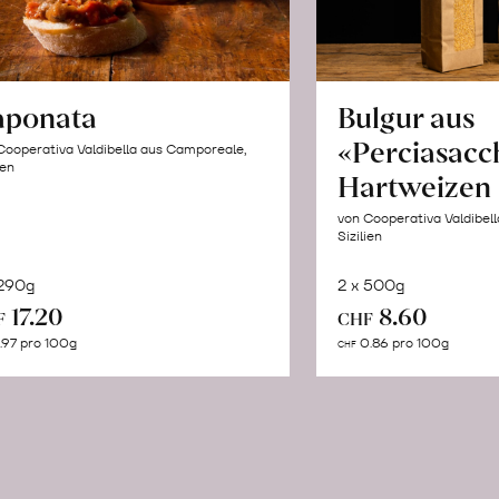
aponata
Bulgur aus
«Perciasacc
Cooperativa Valdibella aus Camporeale,
ien
Hartweizen
von Cooperativa Valdibel
Sizilien
 290g
2 x 500g
In
In
17.20
8.60
F
CHF
den
de
.97 pro 100g
0.86 pro 100g
CHF
Warenkorb
Wa