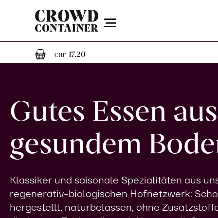
Menu
1
1 Artikel im Warenkorb
17.20
CHF
Gutes Essen aus
gesundem Bode
Klassiker und saisonale Spezialitäten aus u
regenerativ-biologischen Hofnetzwerk: Sch
hergestellt, naturbelassen, ohne Zusatzstoff