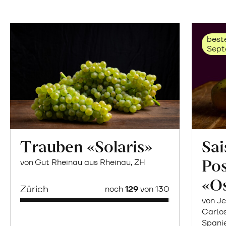
beste
Sept
Trauben «Solaris»
Sai
Po
von Gut Rheinau aus Rheinau, ZH
«O
Zürich
noch
129
von 130
von Je
Carlo
Spani