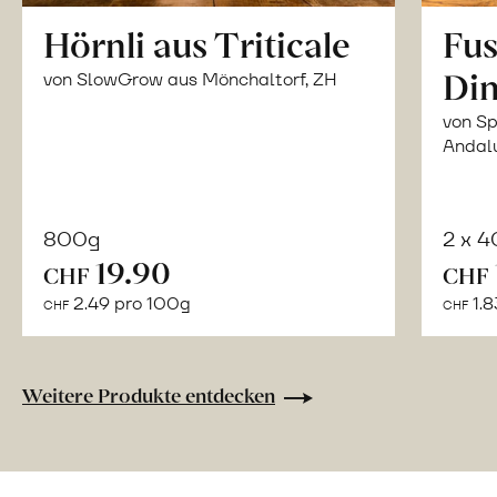
Hörnli aus Triticale
Fus
Din
von SlowGrow aus Mönchaltorf, ZH
von Sp
Andal
800g
2 x 
In
19.90
CHF
CHF
den
2.49 pro 100g
1.8
CHF
CHF
Warenkorb
Weitere Produkte entdecken