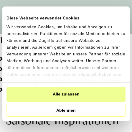
Alle Produzent*innen auf einen Blick
Diese Webseite verwendet Cookies
Wir verwenden Cookies, um Inhalte und Anzeigen zu
personalisieren, Funktionen für soziale Medien anbieten zu
Dafür stehen wir
können und die Zugriffe auf unsere Website zu
analysieren. Außerdem geben wir Informationen zu Ihrer
Verwendung unserer Website an unsere Partner für soziale
Pestizidfrei angebaut, schonend verarbeitet.
Medien, Werbung und Analysen weiter. Unsere Partner
Natürliche Zutaten, echter Geschmack.
führen diese Informationen möglicherweise mit weiteren
Daten zusammen, die Sie ihnen bereitgestellt haben oder
Von kleinen Höfen, direkt zu dir.
die sie im Rahmen Ihrer Nutzung der Dienste gesammelt
haben.
100% transparent, 0% Zusatzstoffe.
Alle zulassen
Ablehnen
Saisonale Inspirationen