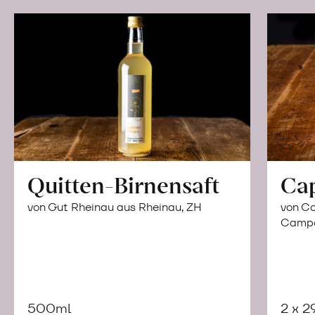
Quitten-Birnensaft
Ca
von Gut Rheinau aus Rheinau, ZH
von Co
Campor
500ml
2 x 