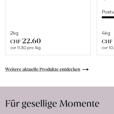
Post
2kg
4kg
22.60
Mehr
CHF
CHF
über
11.30 pro 1kg
10.
CHF
CHF
Naturbelassene
Bio-
Lebensmittel
Weitere aktuelle Produkte entdecken
ohne
Zusatzstoffe
direkt
ab
Für gesellige Momente
Hof
erfahren