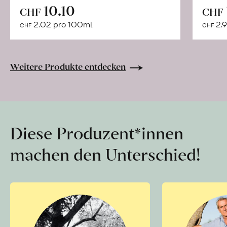
In
10.10
CHF
CHF
den
2.02 pro 100ml
2.9
CHF
CHF
Warenkorb
Weitere Produkte entdecken
Diese Produzent*innen
machen den Unterschied!