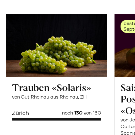
beste
Sept
Trauben «Solaris»
Sai
Po
von Gut Rheinau aus Rheinau, ZH
«O
Zürich
noch
130
von 130
von Je
Carlo
Spani