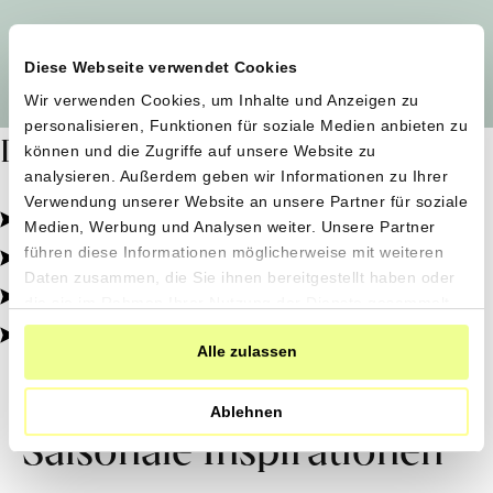
Alle Produzent*innen auf einen Blick
Diese Webseite verwendet Cookies
Wir verwenden Cookies, um Inhalte und Anzeigen zu
personalisieren, Funktionen für soziale Medien anbieten zu
Dafür stehen wir
können und die Zugriffe auf unsere Website zu
analysieren. Außerdem geben wir Informationen zu Ihrer
Verwendung unserer Website an unsere Partner für soziale
Pestizidfrei angebaut, schonend verarbeitet.
Medien, Werbung und Analysen weiter. Unsere Partner
Natürliche Zutaten, echter Geschmack.
führen diese Informationen möglicherweise mit weiteren
Daten zusammen, die Sie ihnen bereitgestellt haben oder
Von kleinen Höfen, direkt zu dir.
die sie im Rahmen Ihrer Nutzung der Dienste gesammelt
haben.
100% transparent, 0% Zusatzstoffe.
Alle zulassen
Ablehnen
Saisonale Inspirationen