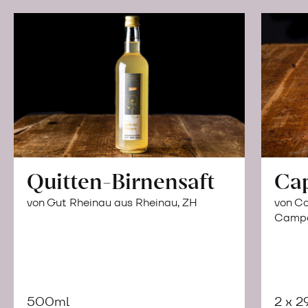
Quitten-Birnensaft
Ca
von Gut Rheinau aus Rheinau, ZH
von Co
Campor
500ml
2 x 