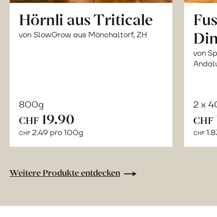
Hörnli aus Triticale
Fus
Din
von SlowGrow aus Mönchaltorf, ZH
von Sp
Andal
800g
2 x 
In
19.90
CHF
CHF
den
2.49 pro 100g
1.8
CHF
CHF
Warenkorb
Weitere Produkte entdecken