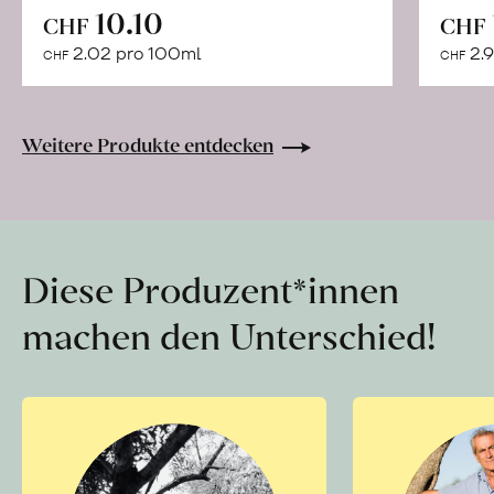
In
10.10
CHF
CHF
den
2.02 pro 100ml
2.9
CHF
CHF
Warenkorb
Weitere Produkte entdecken
Diese Produzent*innen
machen den Unterschied!