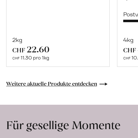
Post
2kg
4kg
22.60
Mehr
CHF
CHF
über
11.30 pro 1kg
10.
CHF
CHF
Naturbelassene
Bio-
Lebensmittel
Weitere aktuelle Produkte entdecken
ohne
Zusatzstoffe
direkt
ab
Für gesellige Momente
Hof
erfahren