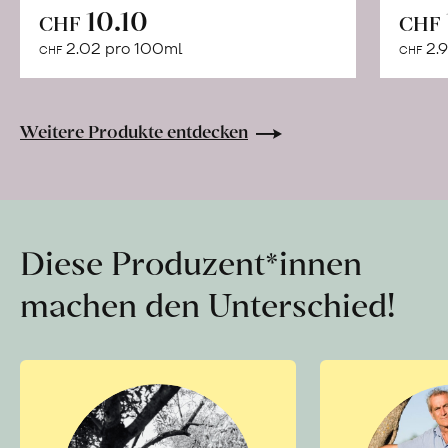
In
10.10
CHF
CHF
den
2.02 pro 100ml
2.9
CHF
CHF
Warenkorb
Weitere Produkte entdecken
Diese Produzent*innen
machen den Unterschied!