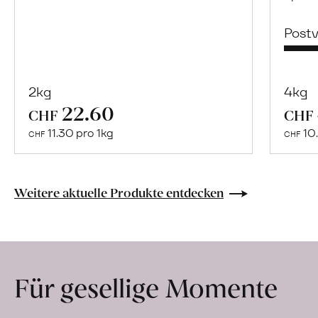
Post
2kg
4kg
22.60
Mehr
CHF
CHF
über
11.30 pro 1kg
10.
CHF
CHF
Naturbelassene
Bio-
Lebensmittel
Weitere aktuelle Produkte entdecken
ohne
Zusatzstoffe
direkt
ab
Für gesellige Momente
Hof
erfahren