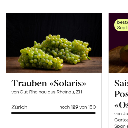
beste
Sept
Trauben «Solaris»
Sai
Po
von Gut Rheinau aus Rheinau, ZH
«O
Zürich
noch
129
von 130
von Je
Carlo
Spani