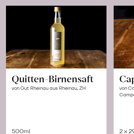
Quitten-Birnensaft
Ca
von Gut Rheinau aus Rheinau, ZH
von Co
Campor
500ml
2 x 