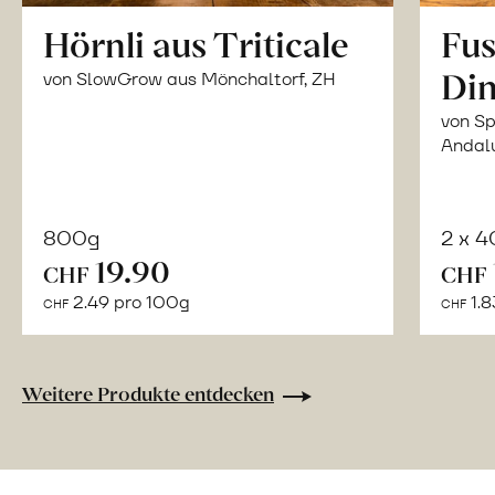
Hörnli aus Triticale
Fus
Din
von SlowGrow aus Mönchaltorf, ZH
von Sp
Andal
800g
2 x 
In
19.90
CHF
CHF
den
2.49 pro 100g
1.8
CHF
CHF
Warenkorb
Weitere Produkte entdecken