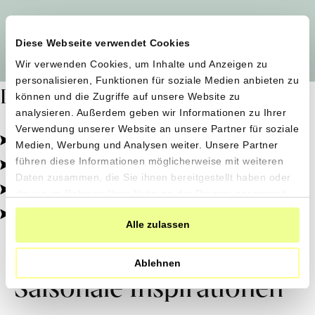
Alle Produzent*innen auf einen Blick
Diese Webseite verwendet Cookies
Wir verwenden Cookies, um Inhalte und Anzeigen zu
personalisieren, Funktionen für soziale Medien anbieten zu
Dafür stehen wir
können und die Zugriffe auf unsere Website zu
analysieren. Außerdem geben wir Informationen zu Ihrer
Verwendung unserer Website an unsere Partner für soziale
Pestizidfrei angebaut, schonend verarbeitet.
Medien, Werbung und Analysen weiter. Unsere Partner
Natürliche Zutaten, echter Geschmack.
führen diese Informationen möglicherweise mit weiteren
Daten zusammen, die Sie ihnen bereitgestellt haben oder
Von kleinen Höfen, direkt zu dir.
die sie im Rahmen Ihrer Nutzung der Dienste gesammelt
haben.
100% transparent, 0% Zusatzstoffe.
Alle zulassen
Ablehnen
Saisonale Inspirationen