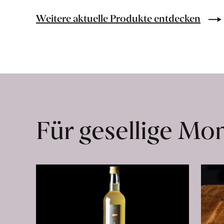
Bio-
Lebensmittel
Weitere aktuelle Produkte entdecken
ohne
Zusatzstoffe
direkt
ab
Hof
erfahren
Für gesellige M