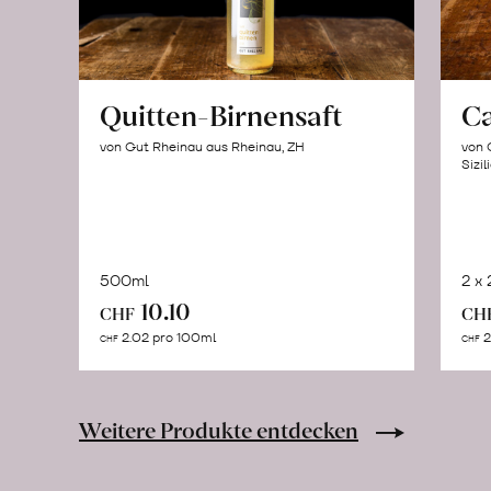
Quitten-Birnensaft
C
von Gut Rheinau aus Rheinau, ZH
von 
Sizil
500ml
2 x
In
10.10
CHF
CH
den
2.02 pro 100ml
2
CHF
CHF
Warenkorb
Weitere Produkte entdecken