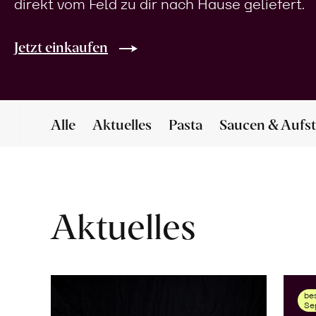
direkt vom Feld zu dir nach Hause geliefert.
Jetzt einkaufen
Alle
Aktuelles
Pasta
Saucen & Aufst
Aktuelles
bes
Se