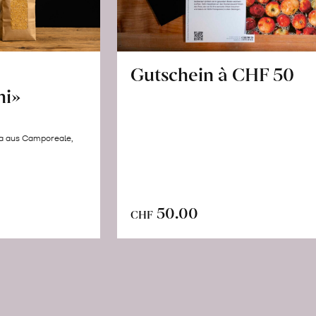
Gutschein à CHF 50
hi»
la aus Camporeale,
In
n
50.00
CHF
den
renkorb
Warenkorb