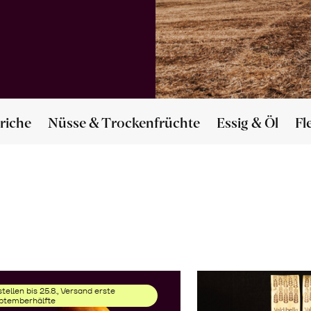
riche
Nüsse & Trockenfrüchte
Essig & Öl
Fl
tellen bis 25.8., Versand erste
ptemberhälfte