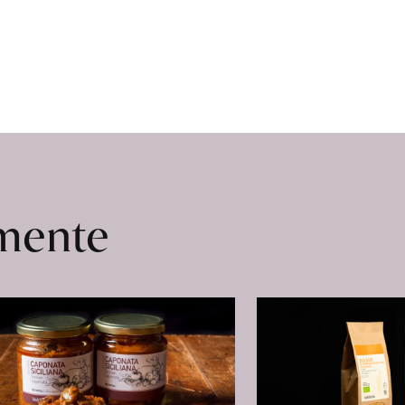
Perreten
erfahren
omente