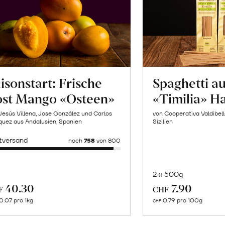
isonstart: Frische
Spaghetti a
ost Mango «Osteen»
«Timilia» H
Jesús Villena, Jose González und Carlos
von Cooperativa Valdibel
uez aus Andalusien, Spanien
Sizilien
tversand
noch
758
von 800
2 x 500g
In
Mehr
40.30
7.90
F
CHF
de
über
0.07 pro 1kg
0.79 pro 100g
CHF
Wa
David