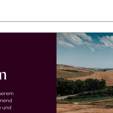
n
nserem
onend
e und