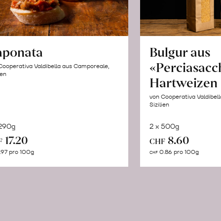
aponata
Bulgur aus
«Perciasacc
Cooperativa Valdibella aus Camporeale,
ien
Hartweizen
von Cooperativa Valdibel
Sizilien
 290g
2 x 500g
In
In
17.20
8.60
F
CHF
den
de
.97 pro 100g
0.86 pro 100g
CHF
Warenkorb
Wa