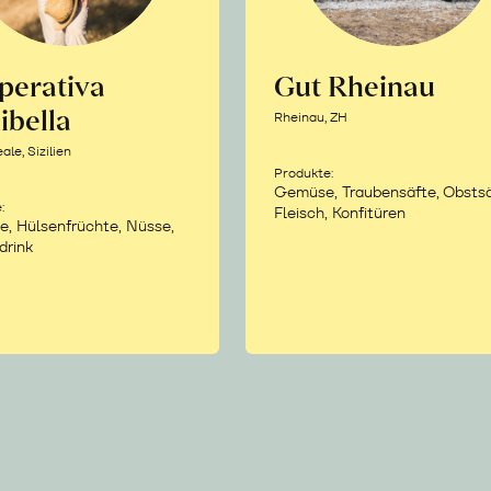
perativa
Gut Rheinau
ibella
Rheinau, ZH
le, Sizilien
Produkte:
Gemüse, Traubensäfte, Obstsä
:
Fleisch, Konfitüren
e, Hülsenfrüchte, Nüsse,
drink