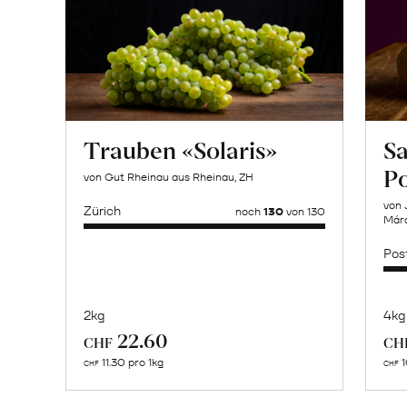
Trauben «Solaris»
Sa
P
von Gut Rheinau aus Rheinau, ZH
von 
Zürich
noch
130
von 130
Márq
Pos
2kg
4kg
Mehr
22.60
CHF
CH
über
11.30 pro 1kg
1
CHF
CHF
Naturbelassene