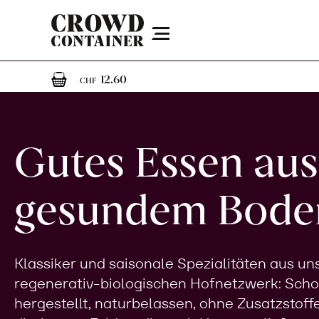
Menu
1
1 Artikel im Warenkorb
12.60
CHF
Gutes Essen aus
gesundem Bode
Klassiker und saisonale Spezialitäten aus u
regenerativ-biologischen Hofnetzwerk: Sch
hergestellt, naturbelassen, ohne Zusatzstoff