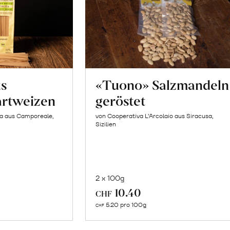
us
«Tuono» Salzmandeln
artweizen
geröstet
la aus Camporeale,
von Cooperativa L’Arcolaio aus Siracusa,
Sizilien
2 x 100g
In
10.40
CHF
n
den
5.20 pro 100g
CHF
renkorb
Warenkorb