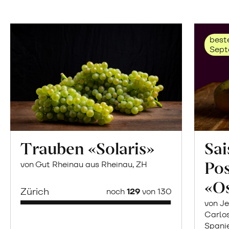
beste
Sept
Trauben «Solaris»
Sai
Po
von Gut Rheinau aus Rheinau, ZH
«O
Zürich
noch
129
von 130
von Je
Carlo
Spani