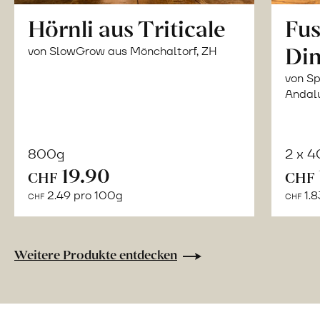
Hörnli aus Triticale
Fus
Din
von SlowGrow aus Mönchaltorf, ZH
von Sp
Andal
800g
2 x 
In
19.90
CHF
CHF
den
2.49 pro 100g
1.8
CHF
CHF
Warenkorb
Weitere Produkte entdecken