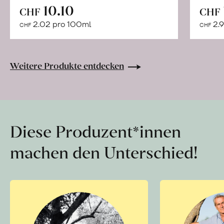
In
10.10
CHF
CHF
den
2.02 pro 100ml
2.9
CHF
CHF
Warenkorb
Weitere Produkte entdecken
Diese Produzent*innen
machen den Unterschied!