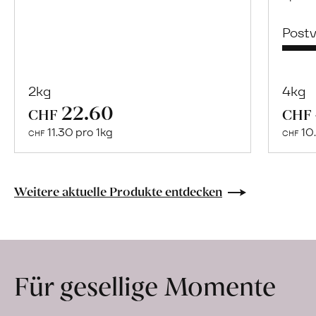
Post
2kg
4kg
22.60
Mehr
CHF
CHF
über
11.30 pro 1kg
10.
CHF
CHF
Naturbelassene
Bio-
Lebensmittel
Weitere aktuelle Produkte entdecken
ohne
Zusatzstoffe
direkt
ab
Für gesellige Momente
Hof
erfahren