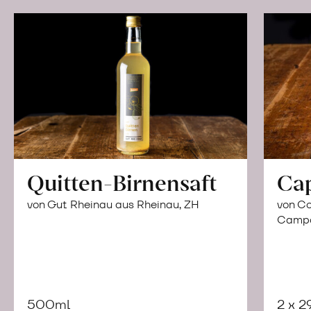
Quitten-Birnensaft
Ca
von Gut Rheinau aus Rheinau, ZH
von Co
Campor
500ml
2 x 