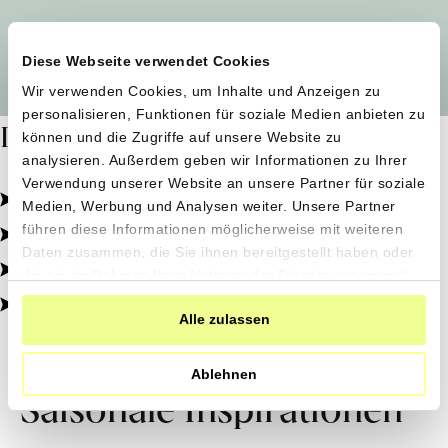
Alle Produzent*innen auf einen Blick
Diese Webseite verwendet Cookies
Wir verwenden Cookies, um Inhalte und Anzeigen zu
personalisieren, Funktionen für soziale Medien anbieten zu
Dafür stehen wir
können und die Zugriffe auf unsere Website zu
analysieren. Außerdem geben wir Informationen zu Ihrer
Verwendung unserer Website an unsere Partner für soziale
Pestizidfrei angebaut, schonend verarbeitet.
Medien, Werbung und Analysen weiter. Unsere Partner
Natürliche Zutaten, echter Geschmack.
führen diese Informationen möglicherweise mit weiteren
Daten zusammen, die Sie ihnen bereitgestellt haben oder
Von kleinen Höfen, direkt zu dir.
die sie im Rahmen Ihrer Nutzung der Dienste gesammelt
haben.
100% transparent, 0% Zusatzstoffe.
Alle zulassen
Ablehnen
Saisonale Inspirationen