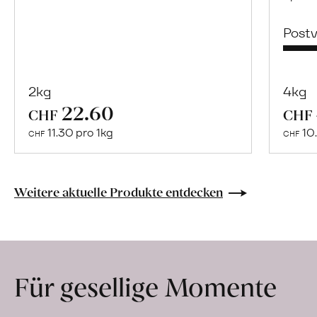
Post
2kg
4kg
22.60
Mehr
CHF
CHF
über
11.30 pro 1kg
10.
CHF
CHF
Bulgur
aus
«Perciasacchi»
Weitere aktuelle Produkte entdecken
Hartweizen
erfahren
Für gesellige Momente