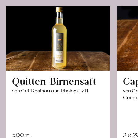
Quitten-Birnensaft
Ca
von Gut Rheinau aus Rheinau, ZH
von Co
Campor
500ml
2 x 