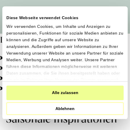
Alle Produzent*innen auf einen Blick
Diese Webseite verwendet Cookies
Wir verwenden Cookies, um Inhalte und Anzeigen zu
personalisieren, Funktionen für soziale Medien anbieten zu
Dafür stehen wir
können und die Zugriffe auf unsere Website zu
analysieren. Außerdem geben wir Informationen zu Ihrer
Verwendung unserer Website an unsere Partner für soziale
Pestizidfrei angebaut, schonend verarbeitet.
Medien, Werbung und Analysen weiter. Unsere Partner
Natürliche Zutaten, echter Geschmack.
führen diese Informationen möglicherweise mit weiteren
Daten zusammen, die Sie ihnen bereitgestellt haben oder
Von kleinen Höfen, direkt zu dir.
die sie im Rahmen Ihrer Nutzung der Dienste gesammelt
haben.
100% transparent, 0% Zusatzstoffe.
Alle zulassen
Ablehnen
Saisonale Inspirationen