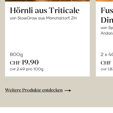
Hörnli aus Triticale
Fus
Din
von SlowGrow aus Mönchaltorf, ZH
von Sp
Andal
800g
2 x 
In
19.90
CHF
CHF
den
2.49 pro 100g
1.8
CHF
CHF
Warenkorb
Weitere Produkte entdecken