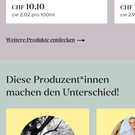
In
10.10
CHF
CHF
den
2.02 pro 100ml
2.9
CHF
CHF
Warenkorb
Weitere Produkte entdecken
Diese Produzent*innen
machen den Unterschied!