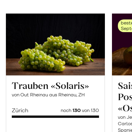
beste
Sept
Trauben «Solaris»
Sai
Po
von Gut Rheinau aus Rheinau, ZH
«O
Zürich
noch
130
von 130
von Je
Carlo
Spani