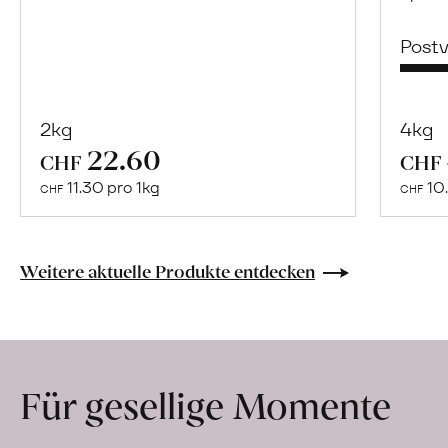
Post
2kg
4kg
22.60
Mehr
CHF
CHF
über
11.30 pro 1kg
10.
CHF
CHF
Bulgur
aus
«Perciasacchi»
Weitere aktuelle Produkte entdecken
Hartweizen
erfahren
Für gesellige Momente