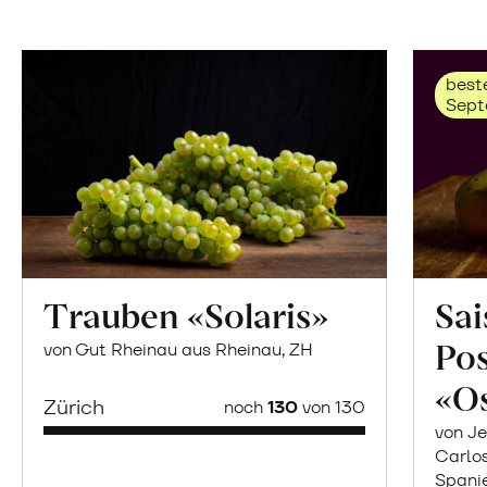
beste
Sept
Trauben «Solaris»
Sai
Po
von Gut Rheinau aus Rheinau, ZH
«O
Zürich
noch
130
von 130
von Je
Carlo
Spani