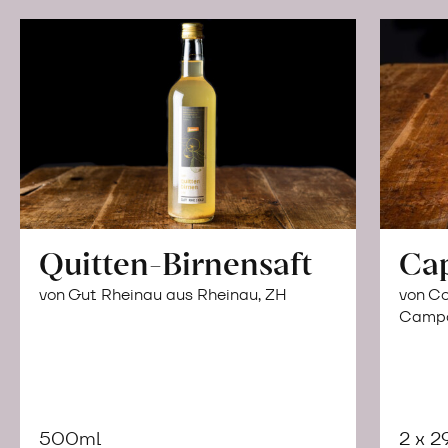
Quitten-Birnensaft
Ca
von Gut Rheinau aus Rheinau, ZH
von Co
Campor
500ml
2 x 