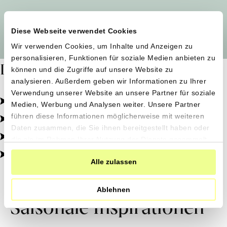
Alle Produzent*innen auf einen Blick
Diese Webseite verwendet Cookies
Wir verwenden Cookies, um Inhalte und Anzeigen zu
personalisieren, Funktionen für soziale Medien anbieten zu
Dafür stehen wir
können und die Zugriffe auf unsere Website zu
analysieren. Außerdem geben wir Informationen zu Ihrer
Verwendung unserer Website an unsere Partner für soziale
Pestizidfrei angebaut, schonend verarbeitet.
Medien, Werbung und Analysen weiter. Unsere Partner
Natürliche Zutaten, echter Geschmack.
führen diese Informationen möglicherweise mit weiteren
Daten zusammen, die Sie ihnen bereitgestellt haben oder
Von kleinen Höfen, direkt zu dir.
die sie im Rahmen Ihrer Nutzung der Dienste gesammelt
haben.
100% transparent, 0% Zusatzstoffe.
Alle zulassen
Ablehnen
Saisonale Inspirationen