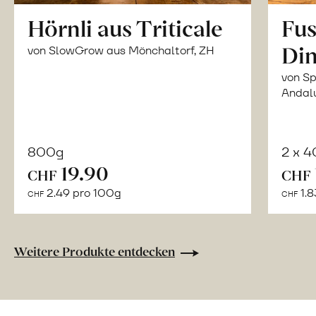
Hörnli aus Triticale
Fus
Din
von SlowGrow aus Mönchaltorf, ZH
von Sp
Andal
800g
2 x 
In
19.90
CHF
CHF
den
2.49 pro 100g
1.8
CHF
CHF
Warenkorb
Weitere Produkte entdecken