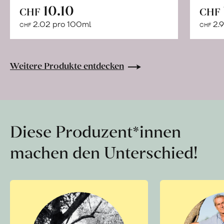
In
10.10
CHF
CHF
den
2.02 pro 100ml
2.9
CHF
CHF
Warenkorb
Weitere Produkte entdecken
Diese Produzent*innen
machen den Unterschied!