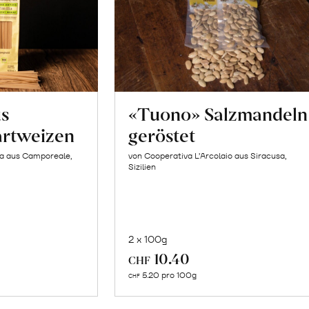
us
«Tuono» Salzmandeln
artweizen
geröstet
la aus Camporeale,
von Cooperativa L’Arcolaio aus Siracusa,
Sizilien
2 x 100g
In
10.40
CHF
n
den
5.20 pro 100g
CHF
renkorb
Warenkorb