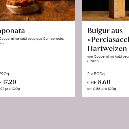
aponata
Bulgur aus
«Perciasacc
Cooperativa Valdibella aus Camporeale,
ien
Hartweizen
von Cooperativa Valdibel
Sizilien
 290g
2 x 500g
In
In
17.20
8.60
F
CHF
den
de
.97 pro 100g
0.86 pro 100g
CHF
Warenkorb
Wa