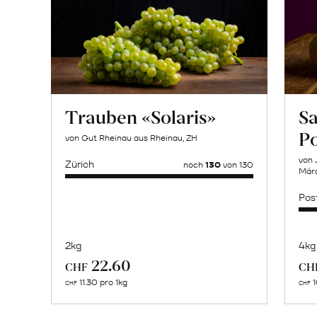
Trauben «Solaris»
Sa
P
von Gut Rheinau aus Rheinau, ZH
von 
Zürich
noch
130
von 130
Márq
Pos
2kg
4kg
Mehr
22.60
CHF
CH
über
11.30 pro 1kg
1
CHF
CHF
Naturbelassene