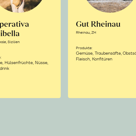
perativa
Gut Rheinau
ibella
Rheinau, ZH
le, Sizilien
Produkte:
Gemüse, Traubensäfte, Obstsä
:
Fleisch, Konfitüren
e, Hülsenfrüchte, Nüsse,
drink