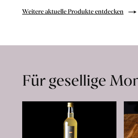
Bio-
Lebensmittel
Weitere aktuelle Produkte entdecken
ohne
Zusatzstoffe
direkt
ab
Hof
erfahren
Für gesellige M