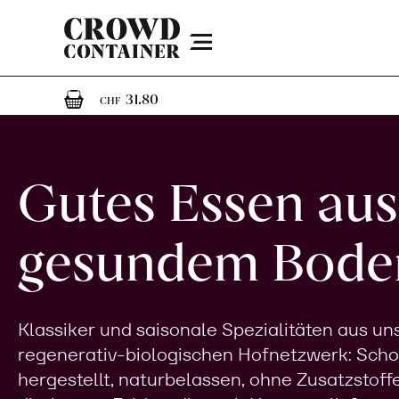
Menu
1
1 Artikel im Warenkorb
31.80
CHF
Gutes Essen aus
gesundem Bode
Klassiker und saisonale Spezialitäten aus u
regenerativ-biologischen Hofnetzwerk: Sch
hergestellt, naturbelassen, ohne Zusatzstoff