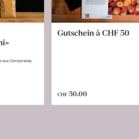
Gutschein à CHF 50
hi»
la aus Camporeale,
In
n
50.00
CHF
den
renkorb
Warenkorb