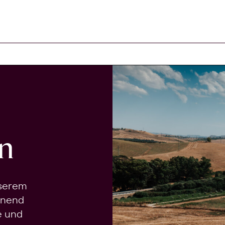
n
nserem
onend
e und