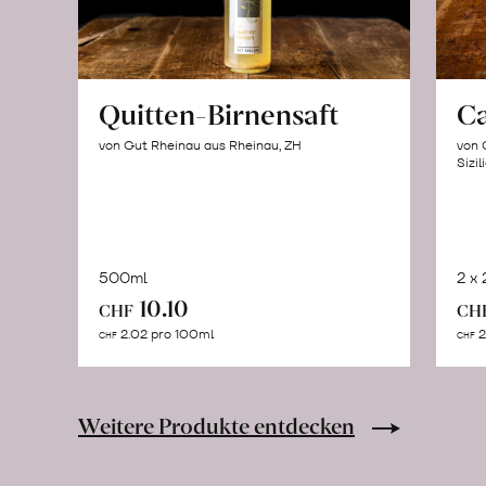
Quitten-Birnensaft
C
von Gut Rheinau aus Rheinau, ZH
von 
Sizil
500ml
2 x
In
10.10
CHF
CH
den
2.02 pro 100ml
2
CHF
CHF
Warenkorb
Weitere Produkte entdecken