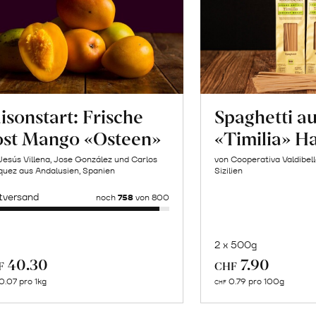
isonstart: Frische
Spaghetti a
ost Mango «Osteen»
«Timilia» H
Jesús Villena, Jose González und Carlos
von Cooperativa Valdibel
uez aus Andalusien, Spanien
Sizilien
tversand
noch
758
von 800
2 x 500g
In
Mehr
40.30
7.90
F
CHF
de
über
0.07 pro 1kg
0.79 pro 100g
CHF
Wa
Naturbelassene