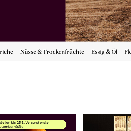
riche
Nüsse & Trockenfrüchte
Essig & Öl
Fl
tellen bis 25.8., Versand erste
ptemberhälfte