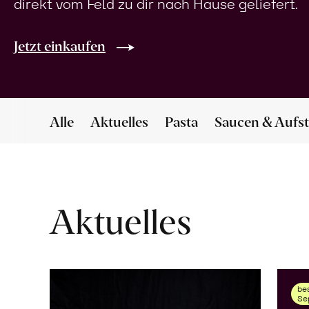
direkt vom Feld zu dir nach Hause geliefert.
Jetzt einkaufen
Alle
Aktuelles
Pasta
Saucen & Aufst
Aktuelles
bes
Se