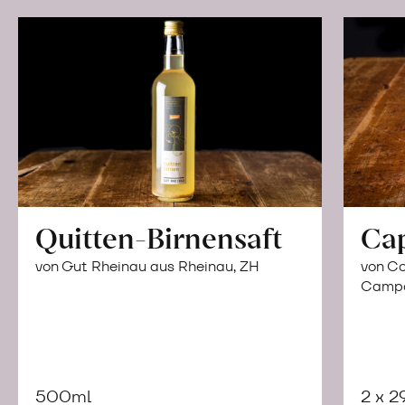
Quitten-Birnensaft
Ca
von Gut Rheinau aus Rheinau, ZH
von Co
Campor
500ml
2 x 