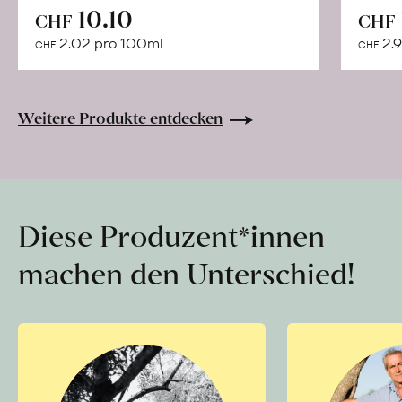
In
10.10
CHF
CHF
den
2.02 pro 100ml
2.9
CHF
CHF
Warenkorb
Weitere Produkte entdecken
Diese Produzent*innen
machen den Unterschied!