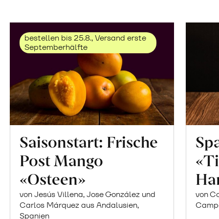
bestellen bis 25.8., Versand erste
Septemberhälfte
Saisonstart: Frische
Spa
Post Mango
«Ti
«Osteen»
Ha
von Jesús Villena, Jose González und
von Co
Carlos Márquez aus Andalusien,
Campor
Spanien