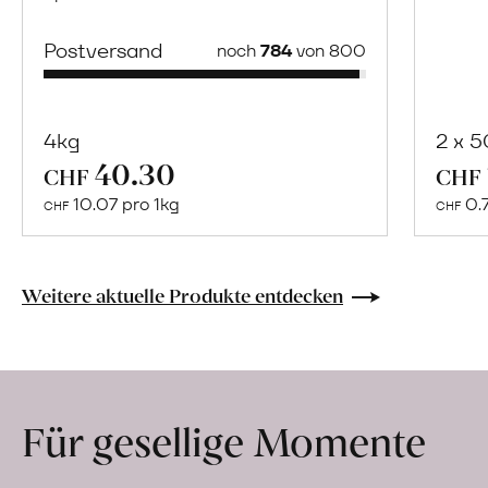
Postversand
noch
784
von 800
4kg
2 x 
40.30
Mehr
CHF
CHF
über
10.07 pro 1kg
0.
CHF
CHF
Naturbelassene
Bio-
Lebensmittel
Weitere aktuelle Produkte entdecken
ohne
Zusatzstoffe
direkt
ab
Für gesellige Momente
Hof
erfahren