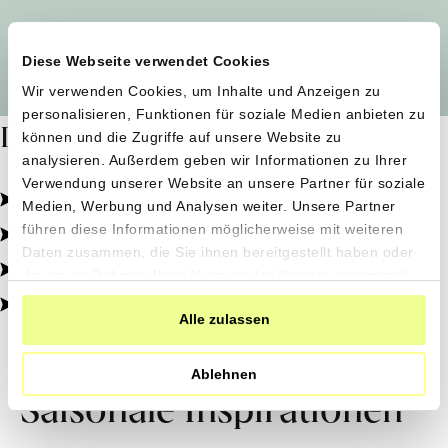
Alle Produzent*innen auf einen Blick
Diese Webseite verwendet Cookies
Wir verwenden Cookies, um Inhalte und Anzeigen zu
personalisieren, Funktionen für soziale Medien anbieten zu
Dafür stehen wir
können und die Zugriffe auf unsere Website zu
analysieren. Außerdem geben wir Informationen zu Ihrer
Verwendung unserer Website an unsere Partner für soziale
Pestizidfrei angebaut, schonend verarbeitet.
Medien, Werbung und Analysen weiter. Unsere Partner
Natürliche Zutaten, echter Geschmack.
führen diese Informationen möglicherweise mit weiteren
Daten zusammen, die Sie ihnen bereitgestellt haben oder
Von kleinen Höfen, direkt zu dir.
die sie im Rahmen Ihrer Nutzung der Dienste gesammelt
haben.
100% transparent, 0% Zusatzstoffe.
Alle zulassen
Ablehnen
Saisonale Inspirationen