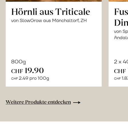
Hörnli aus Triticale
Fus
Din
von SlowGrow aus Mönchaltorf, ZH
von Sp
Andal
800g
2 x 
In
19.90
CHF
CHF
den
2.49 pro 100g
1.8
CHF
CHF
Warenkorb
Weitere Produkte entdecken