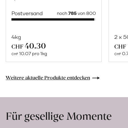
Postversand
noch
785
von 800
4kg
2 x 
40.30
Mehr
CHF
CHF
über
10.07 pro 1kg
0.
CHF
CHF
Naturbelassene
Bio-
Lebensmittel
Weitere aktuelle Produkte entdecken
ohne
Zusatzstoffe
direkt
ab
Für gesellige Momente
Hof
erfahren