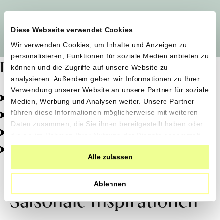
Alle Produzent*innen auf einen Blick
Diese Webseite verwendet Cookies
Wir verwenden Cookies, um Inhalte und Anzeigen zu
personalisieren, Funktionen für soziale Medien anbieten zu
Dafür stehen wir
können und die Zugriffe auf unsere Website zu
analysieren. Außerdem geben wir Informationen zu Ihrer
Verwendung unserer Website an unsere Partner für soziale
Pestizidfrei angebaut, schonend verarbeitet.
Medien, Werbung und Analysen weiter. Unsere Partner
Natürliche Zutaten, echter Geschmack.
führen diese Informationen möglicherweise mit weiteren
Daten zusammen, die Sie ihnen bereitgestellt haben oder
Von kleinen Höfen, direkt zu dir.
die sie im Rahmen Ihrer Nutzung der Dienste gesammelt
haben.
100% transparent, 0% Zusatzstoffe.
Alle zulassen
Ablehnen
Saisonale Inspirationen