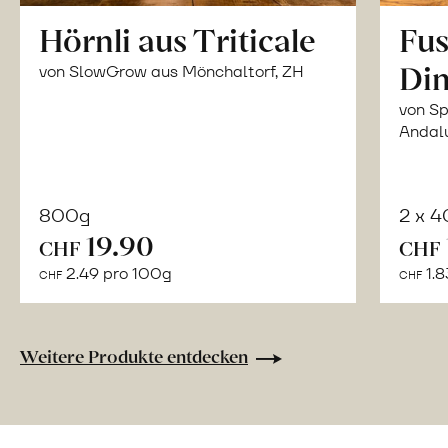
Hörnli aus Triticale
Fus
Din
von SlowGrow aus Mönchaltorf, ZH
von Sp
Andal
800g
2 x 
In
19.90
CHF
CHF
den
2.49 pro 100g
1.8
CHF
CHF
Warenkorb
Weitere Produkte entdecken