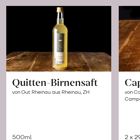
Quitten-Birnensaft
Ca
von Gut Rheinau aus Rheinau, ZH
von Co
Campor
500ml
2 x 