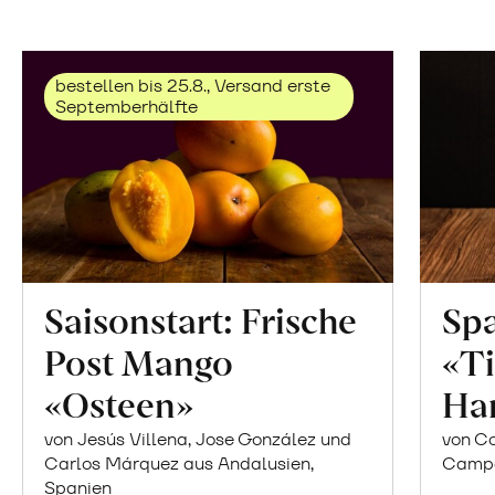
bestellen bis 25.8., Versand erste
Septemberhälfte
Saisonstart: Frische
Spa
Post Mango
«Ti
«Osteen»
Ha
von Jesús Villena, Jose González und
von Co
Carlos Márquez aus Andalusien,
Campor
Spanien