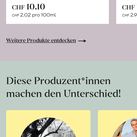
In
10.10
CHF
CHF
den
2.02 pro 100ml
2.9
CHF
CHF
Warenkorb
Weitere Produkte entdecken
Diese Produzent*innen
machen den Unterschied!