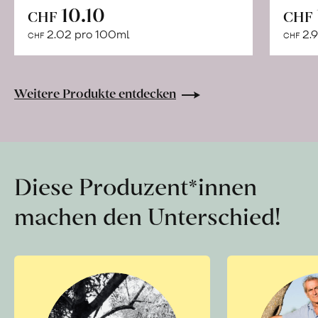
In
10.10
CHF
CHF
den
2.02 pro 100ml
2.9
CHF
CHF
Warenkorb
Weitere Produkte entdecken
Diese Produzent*innen
machen den Unterschied!