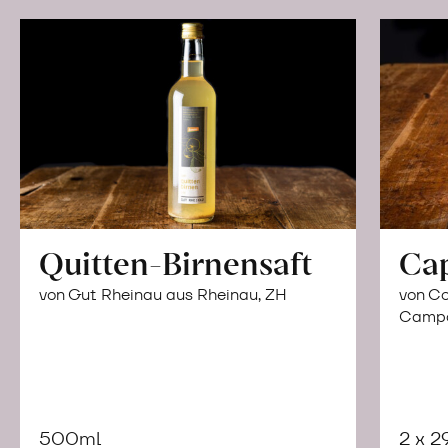
Quitten-Birnensaft
Ca
von Gut Rheinau aus Rheinau, ZH
von Co
Campor
500ml
2 x 