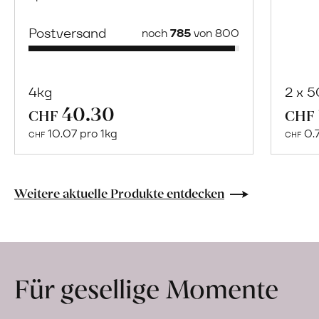
Postversand
noch
785
von 800
4kg
2 x 
40.30
Mehr
CHF
CHF
über
10.07 pro 1kg
0.
CHF
CHF
Naturbelassene
Bio-
Lebensmittel
Weitere aktuelle Produkte entdecken
ohne
Zusatzstoffe
direkt
ab
Für gesellige Momente
Hof
erfahren