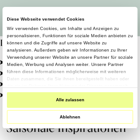
Alle Produzent*innen auf einen Blick
Diese Webseite verwendet Cookies
Wir verwenden Cookies, um Inhalte und Anzeigen zu
personalisieren, Funktionen für soziale Medien anbieten zu
Dafür stehen wir
können und die Zugriffe auf unsere Website zu
analysieren. Außerdem geben wir Informationen zu Ihrer
Verwendung unserer Website an unsere Partner für soziale
Pestizidfrei angebaut, schonend verarbeitet.
Medien, Werbung und Analysen weiter. Unsere Partner
Natürliche Zutaten, echter Geschmack.
führen diese Informationen möglicherweise mit weiteren
Daten zusammen, die Sie ihnen bereitgestellt haben oder
Von kleinen Höfen, direkt zu dir.
die sie im Rahmen Ihrer Nutzung der Dienste gesammelt
haben.
100% transparent, 0% Zusatzstoffe.
Alle zulassen
Ablehnen
Saisonale Inspirationen