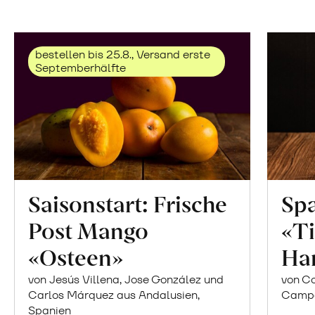
bestellen bis 25.8., Versand erste
Septemberhälfte
Saisonstart: Frische
Spa
Post Mango
«Ti
«Osteen»
Ha
von Jesús Villena, Jose González und
von Co
Carlos Márquez aus Andalusien,
Campor
Spanien