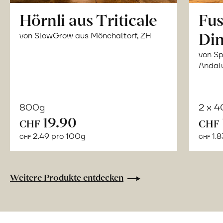
Hörnli aus Triticale
Fus
Din
von SlowGrow aus Mönchaltorf, ZH
von Sp
Andal
800g
2 x 
In
19.90
CHF
CHF
den
2.49 pro 100g
1.8
CHF
CHF
Warenkorb
Weitere Produkte entdecken