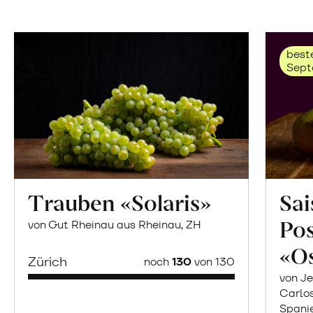
beste
Sept
Trauben «Solaris»
Sai
Po
von Gut Rheinau aus Rheinau, ZH
«O
Zürich
noch
130
von 130
von Je
Carlo
Spani