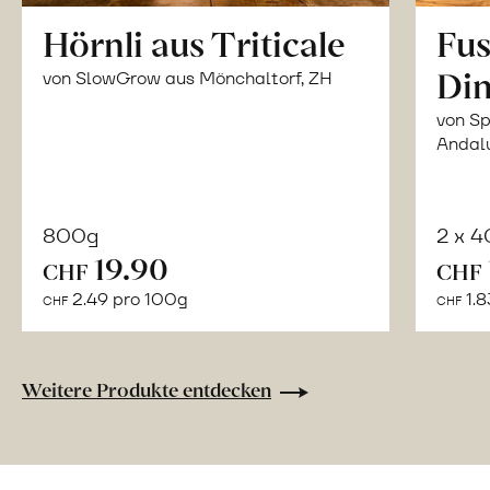
Hörnli aus Triticale
Fus
Din
von SlowGrow aus Mönchaltorf, ZH
von Sp
Andal
800g
2 x 
In
19.90
CHF
CHF
den
2.49 pro 100g
1.8
CHF
CHF
Warenkorb
Weitere Produkte entdecken