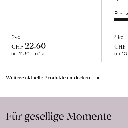
Post
2kg
4kg
22.60
Mehr
CHF
CHF
über
11.30 pro 1kg
10.
CHF
CHF
Naturbelassene
Bio-
Lebensmittel
Weitere aktuelle Produkte entdecken
ohne
Zusatzstoffe
direkt
ab
Für gesellige Momente
Hof
erfahren