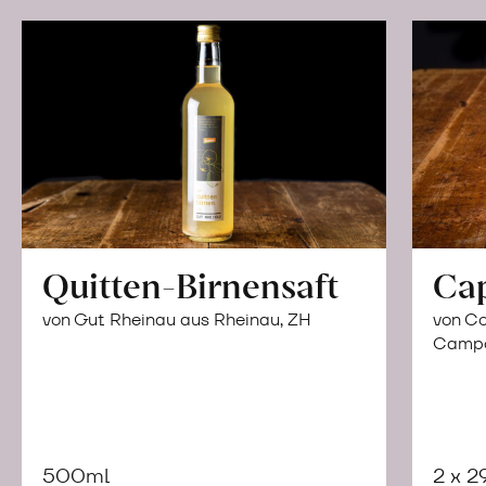
Quitten-Birnensaft
Ca
von Gut Rheinau aus Rheinau, ZH
von Co
Campor
500ml
2 x 