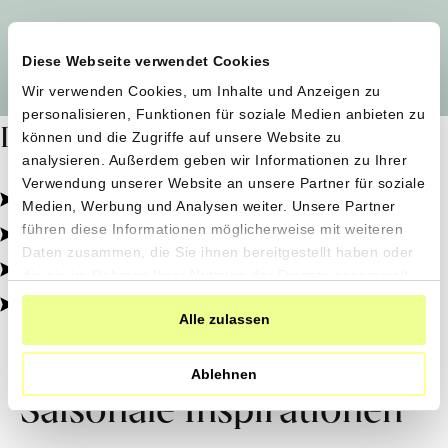
Alle Produzent*innen auf einen Blick
Diese Webseite verwendet Cookies
Wir verwenden Cookies, um Inhalte und Anzeigen zu
personalisieren, Funktionen für soziale Medien anbieten zu
Dafür stehen wir
können und die Zugriffe auf unsere Website zu
analysieren. Außerdem geben wir Informationen zu Ihrer
Verwendung unserer Website an unsere Partner für soziale
Pestizidfrei angebaut, schonend verarbeitet.
Medien, Werbung und Analysen weiter. Unsere Partner
Natürliche Zutaten, echter Geschmack.
führen diese Informationen möglicherweise mit weiteren
Daten zusammen, die Sie ihnen bereitgestellt haben oder
Von kleinen Höfen, direkt zu dir.
die sie im Rahmen Ihrer Nutzung der Dienste gesammelt
haben.
100% transparent, 0% Zusatzstoffe.
Alle zulassen
Ablehnen
Saisonale Inspirationen