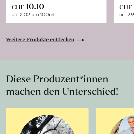
In
10.10
CHF
CHF
den
2.02 pro 100ml
2.9
CHF
CHF
Warenkorb
Weitere Produkte entdecken
Diese Produzent*innen
machen den Unterschied!