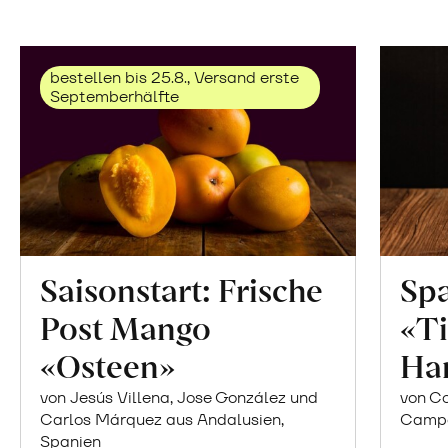
bestellen bis 25.8., Versand erste
Septemberhälfte
Saisonstart: Frische
Spa
Post Mango
«Ti
«Osteen»
Ha
von Jesús Villena, Jose González und
von Co
Carlos Márquez aus Andalusien,
Campor
Spanien