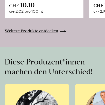
In
10.10
CHF
CHF
den
2.02 pro 100ml
2.9
CHF
CHF
Warenkorb
Weitere Produkte entdecken
Diese Produzent*innen
machen den Unterschied!