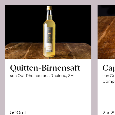
Quitten-Birnensaft
Ca
von Gut Rheinau aus Rheinau, ZH
von Co
Campor
500ml
2 x 