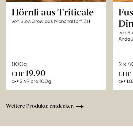
Hörnli aus Triticale
Fus
Din
von SlowGrow aus Mönchaltorf, ZH
von Sp
Andal
800g
2 x 
In
19.90
CHF
CHF
den
2.49 pro 100g
1.8
CHF
CHF
Warenkorb
Weitere Produkte entdecken