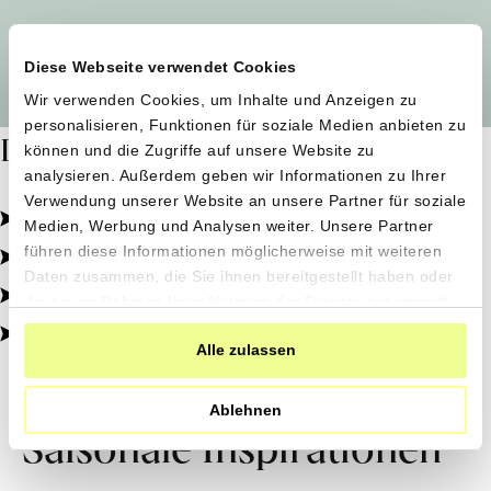
Alle Produzent*innen auf einen Blick
Diese Webseite verwendet Cookies
Wir verwenden Cookies, um Inhalte und Anzeigen zu
personalisieren, Funktionen für soziale Medien anbieten zu
Dafür stehen wir
können und die Zugriffe auf unsere Website zu
analysieren. Außerdem geben wir Informationen zu Ihrer
Verwendung unserer Website an unsere Partner für soziale
Pestizidfrei angebaut, schonend verarbeitet.
Medien, Werbung und Analysen weiter. Unsere Partner
Natürliche Zutaten, echter Geschmack.
führen diese Informationen möglicherweise mit weiteren
Daten zusammen, die Sie ihnen bereitgestellt haben oder
Von kleinen Höfen, direkt zu dir.
die sie im Rahmen Ihrer Nutzung der Dienste gesammelt
haben.
100% transparent, 0% Zusatzstoffe.
Alle zulassen
Ablehnen
Saisonale Inspirationen