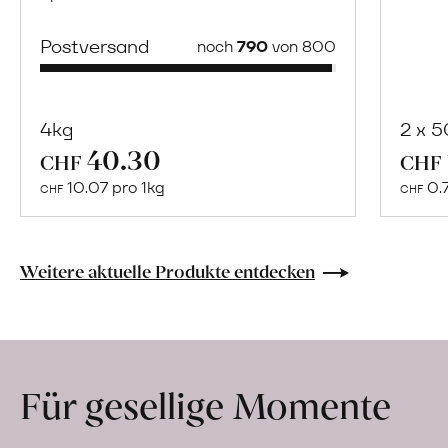
Postversand
noch
790
von 800
4kg
2 x 
40.30
Mehr
CHF
CHF
über
10.07 pro 1kg
0.
CHF
CHF
Naturbelassene
Bio-
Lebensmittel
Weitere aktuelle Produkte entdecken
ohne
Zusatzstoffe
direkt
ab
Für gesellige Momente
Hof
erfahren