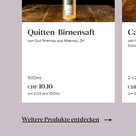
Quitten-Birnensaft
C
von Gut Rheinau aus Rheinau, ZH
von 
Sizil
500ml
2 x
In
10.10
CHF
CH
den
2.02 pro 100ml
2
CHF
CHF
Warenkorb
Weitere Produkte entdecken