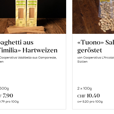
aghetti aus
«Tuono» Sa
imilia» Hartweizen
geröstet
Cooperativa Valdibella aus Camporeale,
von Cooperativa L’Arcolai
ien
Sizilien
 500g
2 x 100g
In
In
7.90
10.40
F
CHF
den
de
.79 pro 100g
5.20 pro 100g
CHF
Warenkorb
Wa