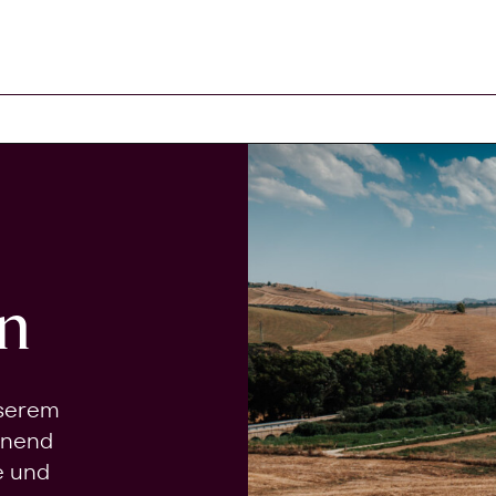
n
nserem
onend
e und