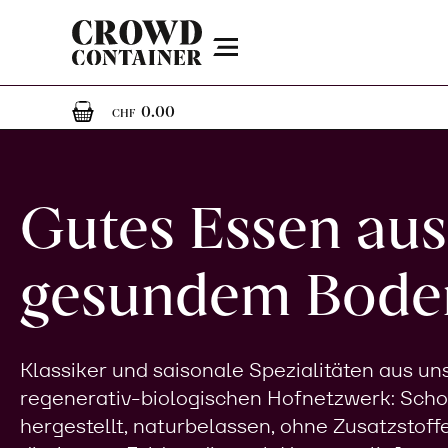
Menu
0
0 Artikel im Warenkorb
0.00
CHF
Gutes Essen aus
gesundem Bode
Klassiker und saisonale Spezialitäten aus u
regenerativ-biologischen Hofnetzwerk: Sch
hergestellt, naturbelassen, ohne Zusatzstoff