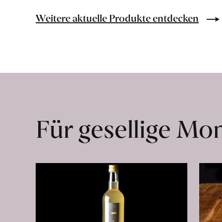
Bio-
Lebensmittel
Weitere aktuelle Produkte entdecken
ohne
Zusatzstoffe
direkt
ab
Hof
erfahren
Für gesellige M