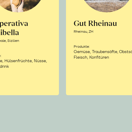
perativa
Gut Rheinau
ibella
Rheinau, ZH
le, Sizilien
Produkte:
Gemüse, Traubensäfte, Obstsä
:
Fleisch, Konfitüren
e, Hülsenfrüchte, Nüsse,
drink