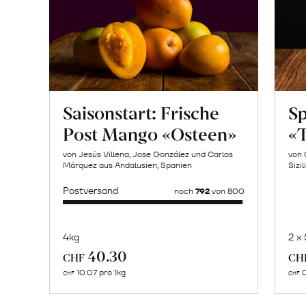
Saisonstart: Frische
Sp
Post Mango «Osteen»
«T
von Jesús Villena, Jose González und Carlos
von 
Márquez aus Andalusien, Spanien
Sizil
Postversand
noch
792
von 800
4kg
2 x
Mehr
40.30
CHF
CH
über
10.07 pro 1kg
0
CHF
CHF
Naturbelassene