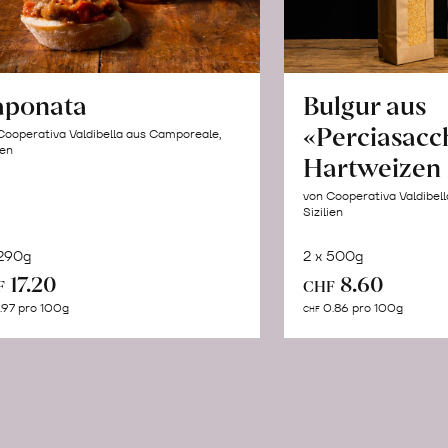
aponata
Bulgur aus
«Perciasacc
Cooperativa Valdibella aus Camporeale,
ien
Hartweizen
von Cooperativa Valdibel
Sizilien
 290g
2 x 500g
In
In
17.20
8.60
F
CHF
den
de
.97 pro 100g
0.86 pro 100g
CHF
Warenkorb
Wa