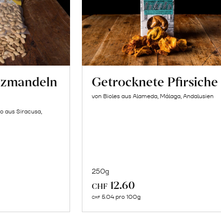
lzmandeln
Getrocknete Pfirsiche
von Bioles aus Alameda, Málaga, Andalusien
o aus Siracusa,
250g
In
12.60
CHF
n
den
5.04 pro 100g
CHF
renkorb
Warenkorb