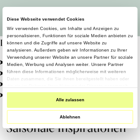
Alle Produzent*innen auf einen Blick
Diese Webseite verwendet Cookies
Wir verwenden Cookies, um Inhalte und Anzeigen zu
personalisieren, Funktionen für soziale Medien anbieten zu
Dafür stehen wir
können und die Zugriffe auf unsere Website zu
analysieren. Außerdem geben wir Informationen zu Ihrer
Verwendung unserer Website an unsere Partner für soziale
Pestizidfrei angebaut, schonend verarbeitet.
Medien, Werbung und Analysen weiter. Unsere Partner
Natürliche Zutaten, echter Geschmack.
führen diese Informationen möglicherweise mit weiteren
Daten zusammen, die Sie ihnen bereitgestellt haben oder
Von kleinen Höfen, direkt zu dir.
die sie im Rahmen Ihrer Nutzung der Dienste gesammelt
haben.
100% transparent, 0% Zusatzstoffe.
Alle zulassen
Ablehnen
Saisonale Inspirationen