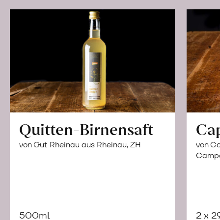
Quitten-Birnensaft
Ca
von Gut Rheinau aus Rheinau, ZH
von Co
Campor
500ml
2 x 