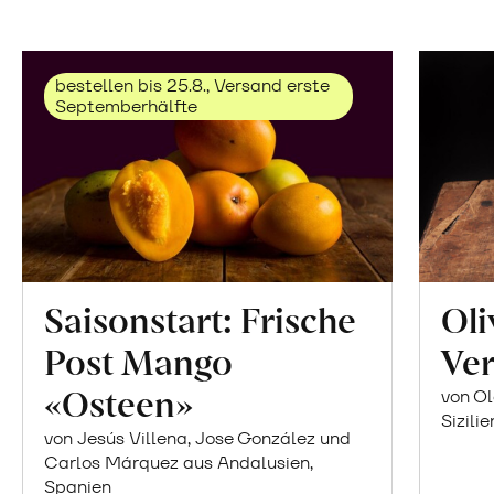
bestellen bis 25.8., Versand erste
Septemberhälfte
Saisonstart: Frische
Oli
Post Mango
Ver
«Osteen»
von Ol
Sizilie
von Jesús Villena, Jose González und
Carlos Márquez aus Andalusien,
Spanien