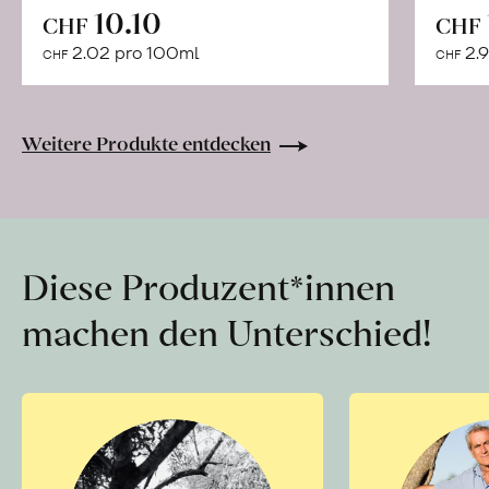
In
10.10
CHF
CHF
den
2.02 pro 100ml
2.9
CHF
CHF
Warenkorb
Weitere Produkte entdecken
Diese Produzent*innen
machen den Unterschied!