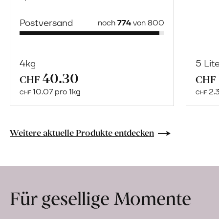
Postversand
noch
774
von 800
4kg
5 Lit
40.30
Mehr
CHF
CHF
über
10.07 pro 1kg
2.
CHF
CHF
Naturbelassene
Bio-
Lebensmittel
Weitere aktuelle Produkte entdecken
ohne
Zusatzstoffe
direkt
ab
Für gesellige Momente
Hof
erfahren