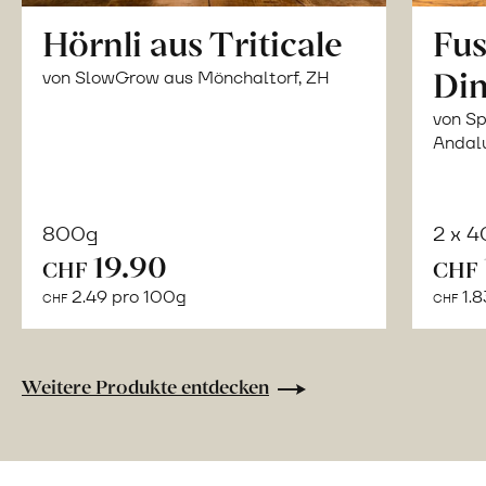
Hörnli aus Triticale
Fus
Din
von SlowGrow aus Mönchaltorf, ZH
von Sp
Andal
800g
2 x 
In
19.90
CHF
CHF
den
2.49 pro 100g
1.8
CHF
CHF
Warenkorb
Weitere Produkte entdecken