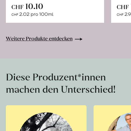
In
10.10
CHF
CHF
den
2.02 pro 100ml
2.9
CHF
CHF
Warenkorb
Weitere Produkte entdecken
Diese Produzent*innen
machen den Unterschied!