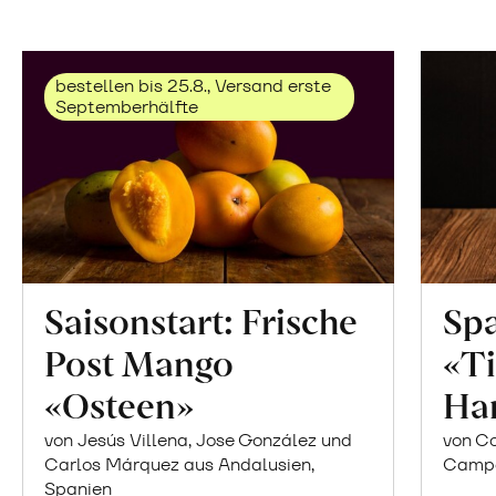
bestellen bis 25.8., Versand erste
Septemberhälfte
Saisonstart: Frische
Spa
Post Mango
«Ti
«Osteen»
Ha
von Jesús Villena, Jose González und
von Co
Carlos Márquez aus Andalusien,
Campor
Spanien