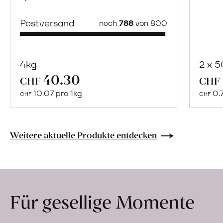
Postversand
noch
788
von 800
4kg
2 x 
40.30
Mehr
CHF
CHF
über
10.07 pro 1kg
0.
CHF
CHF
Naturbelassene
Bio-
Lebensmittel
Weitere aktuelle Produkte entdecken
ohne
Zusatzstoffe
direkt
ab
Für gesellige Momente
Hof
erfahren