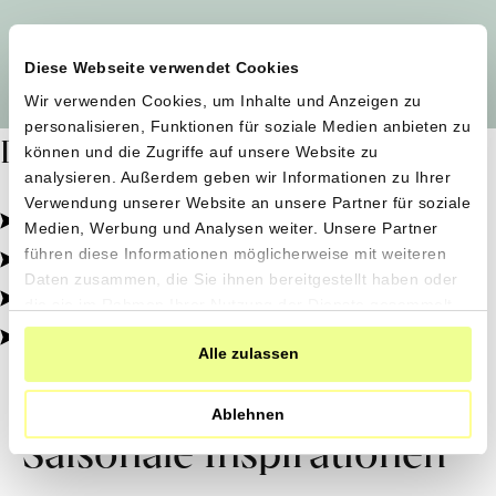
Alle Produzent*innen auf einen Blick
Diese Webseite verwendet Cookies
Wir verwenden Cookies, um Inhalte und Anzeigen zu
personalisieren, Funktionen für soziale Medien anbieten zu
Dafür stehen wir
können und die Zugriffe auf unsere Website zu
analysieren. Außerdem geben wir Informationen zu Ihrer
Verwendung unserer Website an unsere Partner für soziale
Pestizidfrei angebaut, schonend verarbeitet.
Medien, Werbung und Analysen weiter. Unsere Partner
Natürliche Zutaten, echter Geschmack.
führen diese Informationen möglicherweise mit weiteren
Daten zusammen, die Sie ihnen bereitgestellt haben oder
Von kleinen Höfen, direkt zu dir.
die sie im Rahmen Ihrer Nutzung der Dienste gesammelt
haben.
100% transparent, 0% Zusatzstoffe.
Alle zulassen
Ablehnen
Saisonale Inspirationen