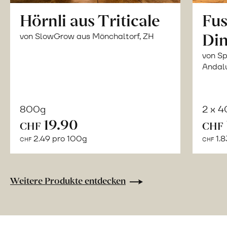
Hörnli aus Triticale
Fus
Din
von SlowGrow aus Mönchaltorf, ZH
von Sp
Andal
800g
2 x 
In
19.90
CHF
CHF
den
2.49 pro 100g
1.8
CHF
CHF
Warenkorb
Weitere Produkte entdecken