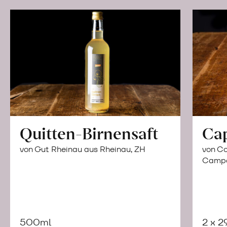
Quitten-Birnensaft
Ca
von Gut Rheinau aus Rheinau, ZH
von Co
Campor
500ml
2 x 