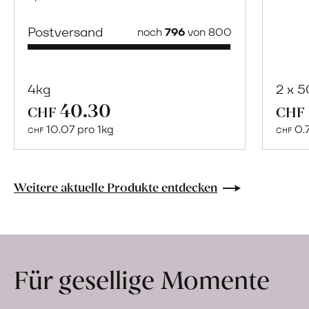
Postversand
noch
796
von 800
4kg
2 x 
40.30
Mehr
CHF
CHF
über
10.07 pro 1kg
0.
CHF
CHF
Naturbelassene
Bio-
Lebensmittel
Weitere aktuelle Produkte entdecken
ohne
Zusatzstoffe
direkt
ab
Für gesellige Momente
Hof
erfahren