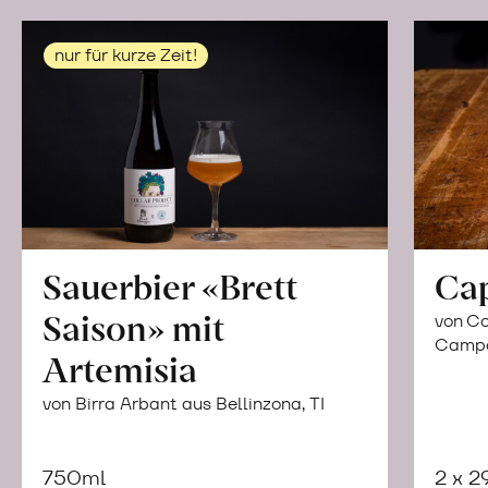
nur für kurze Zeit!
Sauerbier «Brett
Ca
Saison» mit
von Co
Campor
Artemisia
von Birra Arbant aus Bellinzona, TI
750ml
2 x 