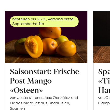
bestellen bis 25.8., Versand erste
Septemberhälfte
Saisonstart: Frische
Spa
Post Mango
«Ti
«Osteen»
Ha
von Jesús Villena, Jose González und
von Co
Carlos Márquez aus Andalusien,
Campor
Spanien