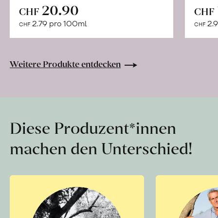
In
20.90
CHF
CHF
den
2.79 pro 100ml
2.9
CHF
CHF
Warenkorb
Weitere Produkte entdecken
Diese Produzent*innen
machen den Unterschied!