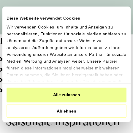
Alle Produzent*innen auf einen Blick
Diese Webseite verwendet Cookies
Wir verwenden Cookies, um Inhalte und Anzeigen zu
personalisieren, Funktionen für soziale Medien anbieten zu
Dafür stehen wir
können und die Zugriffe auf unsere Website zu
analysieren. Außerdem geben wir Informationen zu Ihrer
Verwendung unserer Website an unsere Partner für soziale
Pestizidfrei angebaut, schonend verarbeitet.
Medien, Werbung und Analysen weiter. Unsere Partner
Natürliche Zutaten, echter Geschmack.
führen diese Informationen möglicherweise mit weiteren
Daten zusammen, die Sie ihnen bereitgestellt haben oder
Von kleinen Höfen, direkt zu dir.
die sie im Rahmen Ihrer Nutzung der Dienste gesammelt
haben.
100% transparent, 0% Zusatzstoffe.
Alle zulassen
Ablehnen
Saisonale Inspirationen