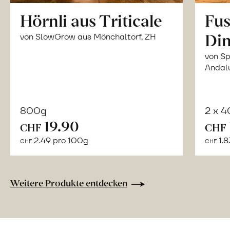
Hörnli aus Triticale
Fus
Din
von SlowGrow aus Mönchaltorf, ZH
von Sp
Andal
800g
2 x 
In
19.90
CHF
CHF
den
2.49 pro 100g
1.8
CHF
CHF
Warenkorb
Weitere Produkte entdecken