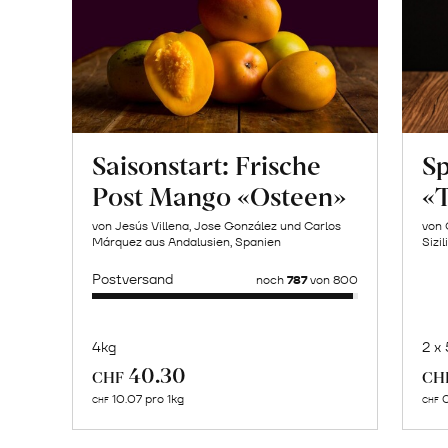
Saisonstart: Frische
Sp
Post Mango «Osteen»
«T
von Jesús Villena, Jose González und Carlos
von 
Márquez aus Andalusien, Spanien
Sizil
Postversand
noch
787
von 800
4kg
2 x
Mehr
40.30
CHF
CH
über
10.07 pro 1kg
0
CHF
CHF
Naturbelassene