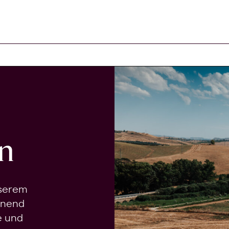
n
nserem
onend
e und