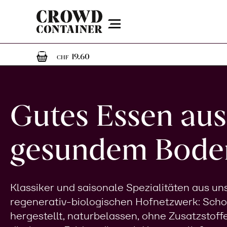
Menu
1
1 Artikel im Warenkorb
19.60
CHF
Gutes Essen aus
gesundem Bode
Klassiker und saisonale Spezialitäten aus u
regenerativ-biologischen Hofnetzwerk: Sch
hergestellt, naturbelassen, ohne Zusatzstoff