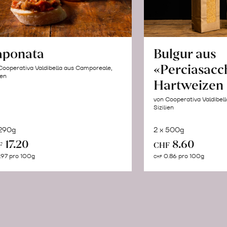
aponata
Bulgur aus
«Perciasacc
Cooperativa Valdibella aus Camporeale,
ien
Hartweizen
von Cooperativa Valdibel
Sizilien
 290g
2 x 500g
In
In
17.20
8.60
F
CHF
den
de
.97 pro 100g
0.86 pro 100g
CHF
Warenkorb
Wa