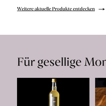
Bio-
Lebensmittel
Weitere aktuelle Produkte entdecken
ohne
Zusatzstoffe
direkt
ab
Hof
erfahren
Für gesellige M