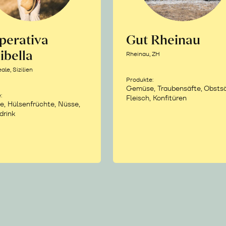
perativa
Gut Rheinau
ibella
Rheinau, ZH
le, Sizilien
Produkte:
Gemüse, Traubensäfte, Obstsä
:
Fleisch, Konfitüren
e, Hülsenfrüchte, Nüsse,
drink