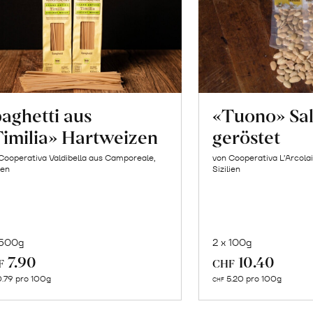
aghetti aus
«Tuono» Sa
imilia» Hartweizen
geröstet
Cooperativa Valdibella aus Camporeale,
von Cooperativa L’Arcolai
ien
Sizilien
 500g
2 x 100g
In
In
7.90
10.40
F
CHF
den
de
.79 pro 100g
5.20 pro 100g
CHF
Warenkorb
Wa