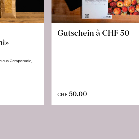
Gutschein à CHF 50
hi»
la aus Camporeale,
In
n
50.00
CHF
den
renkorb
Warenkorb