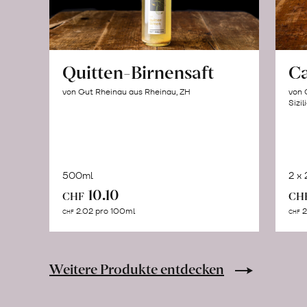
Quitten-Birnensaft
C
von Gut Rheinau aus Rheinau, ZH
von 
Sizil
500ml
2 x
In
10.10
CHF
CH
den
2.02 pro 100ml
2
CHF
CHF
Warenkorb
Weitere Produkte entdecken