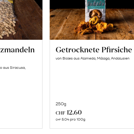
lzmandeln
Getrocknete Pfirsiche
von Bioles aus Alameda, Málaga, Andalusien
o aus Siracusa,
250g
In
12.60
CHF
n
den
5.04 pro 100g
CHF
renkorb
Warenkorb