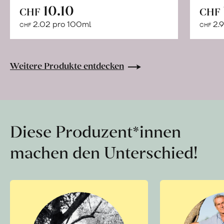
In
10.10
CHF
CHF
den
2.02 pro 100ml
2.9
CHF
CHF
Warenkorb
Weitere Produkte entdecken
Diese Produzent*innen
machen den Unterschied!