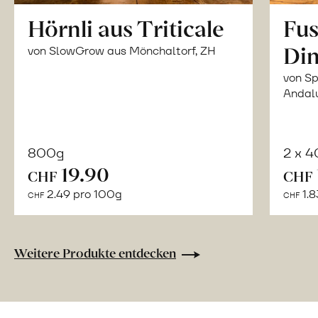
Hörnli aus Triticale
Fus
Din
von SlowGrow aus Mönchaltorf, ZH
von Sp
Andal
800g
2 x 
In
19.90
CHF
CHF
den
2.49 pro 100g
1.8
CHF
CHF
Warenkorb
Weitere Produkte entdecken