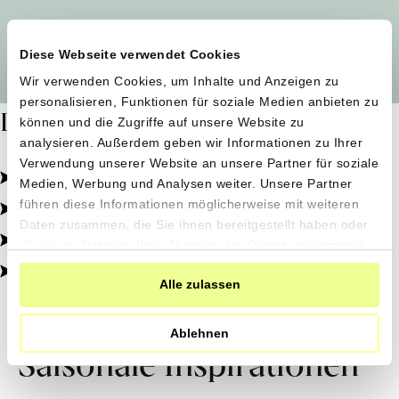
Alle Produzent*innen auf einen Blick
Diese Webseite verwendet Cookies
Wir verwenden Cookies, um Inhalte und Anzeigen zu
personalisieren, Funktionen für soziale Medien anbieten zu
Dafür stehen wir
können und die Zugriffe auf unsere Website zu
analysieren. Außerdem geben wir Informationen zu Ihrer
Verwendung unserer Website an unsere Partner für soziale
Pestizidfrei angebaut, schonend verarbeitet.
Medien, Werbung und Analysen weiter. Unsere Partner
Natürliche Zutaten, echter Geschmack.
führen diese Informationen möglicherweise mit weiteren
Daten zusammen, die Sie ihnen bereitgestellt haben oder
Von kleinen Höfen, direkt zu dir.
die sie im Rahmen Ihrer Nutzung der Dienste gesammelt
haben.
100% transparent, 0% Zusatzstoffe.
Alle zulassen
Ablehnen
Saisonale Inspirationen