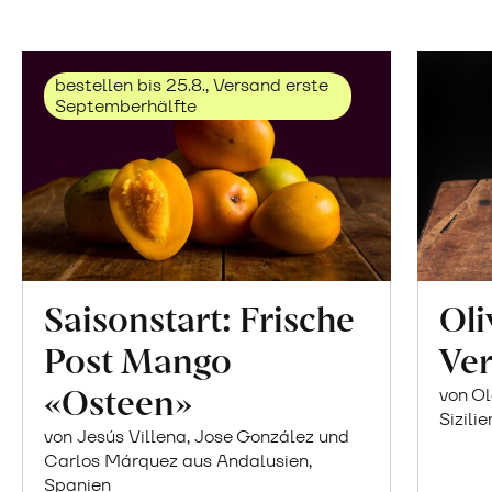
bestellen bis 25.8., Versand erste
Septemberhälfte
Saisonstart: Frische
Oli
Post Mango
Ver
«Osteen»
von Ol
Sizilie
von Jesús Villena, Jose González und
Carlos Márquez aus Andalusien,
Spanien