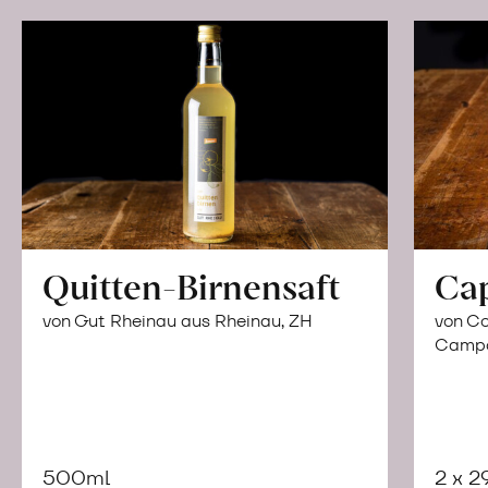
Quitten-Birnensaft
Ca
von Gut Rheinau aus Rheinau, ZH
von Co
Campor
500ml
2 x 