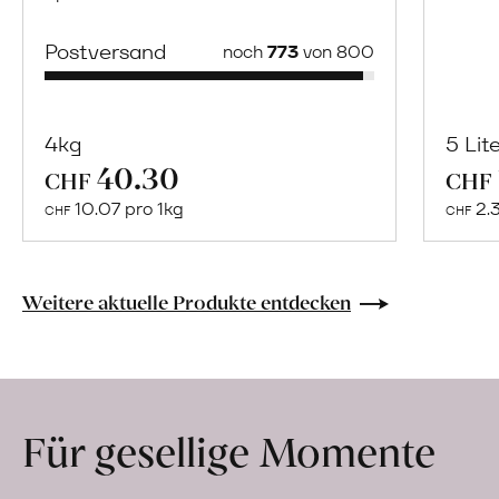
Postversand
noch
773
von 800
4kg
5 Lit
40.30
Mehr
CHF
CHF
über
10.07 pro 1kg
2.
CHF
CHF
Huerta
La
Perucha
Weitere aktuelle Produkte entdecken
erfahren
Für gesellige Momente