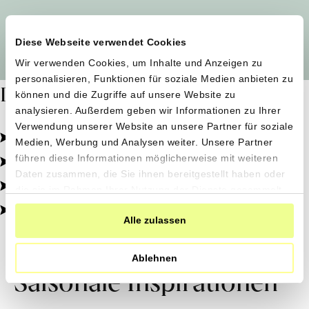
Alle Produzent*innen auf einen Blick
Diese Webseite verwendet Cookies
Wir verwenden Cookies, um Inhalte und Anzeigen zu
personalisieren, Funktionen für soziale Medien anbieten zu
Dafür stehen wir
können und die Zugriffe auf unsere Website zu
analysieren. Außerdem geben wir Informationen zu Ihrer
Verwendung unserer Website an unsere Partner für soziale
Pestizidfrei angebaut, schonend verarbeitet.
Medien, Werbung und Analysen weiter. Unsere Partner
Natürliche Zutaten, echter Geschmack.
führen diese Informationen möglicherweise mit weiteren
Daten zusammen, die Sie ihnen bereitgestellt haben oder
Von kleinen Höfen, direkt zu dir.
die sie im Rahmen Ihrer Nutzung der Dienste gesammelt
haben.
100% transparent, 0% Zusatzstoffe.
Alle zulassen
Ablehnen
Saisonale Inspirationen