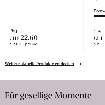
Post
2kg
4kg
22.60
Mehr
CHF
CHF
über
11.30 pro 1kg
10.
CHF
CHF
Spiga
Negra
erfahren
Weitere aktuelle Produkte entdecken
Für gesellige Momente