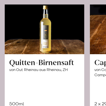
Quitten-Birnensaft
Ca
von Gut Rheinau aus Rheinau, ZH
von Co
Campor
500ml
2 x 