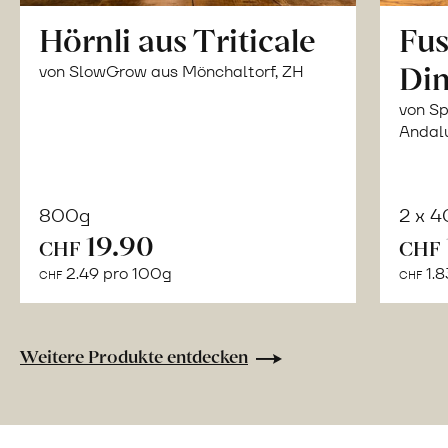
Hörnli aus Triticale
Fus
Din
von SlowGrow aus Mönchaltorf, ZH
von Sp
Andal
800g
2 x 
In
19.90
CHF
CHF
den
2.49 pro 100g
1.8
CHF
CHF
Warenkorb
Weitere Produkte entdecken