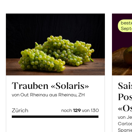
beste
Sept
Trauben «Solaris»
Sai
Po
von Gut Rheinau aus Rheinau, ZH
«O
Zürich
noch
129
von 130
von Je
Carlo
Spani