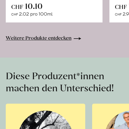
In
10.10
CHF
CHF
den
2.02 pro 100ml
2.9
CHF
CHF
Warenkorb
Weitere Produkte entdecken
Diese Produzent*innen
machen den Unterschied!