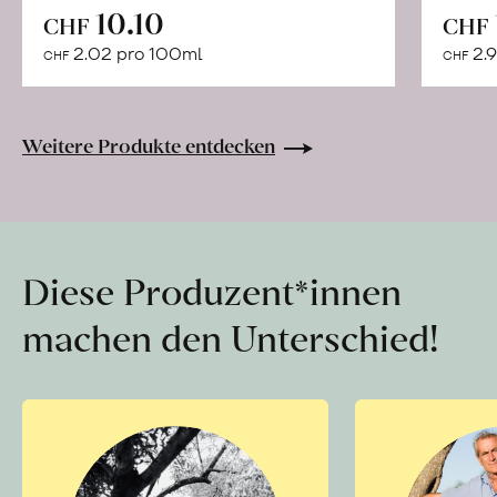
In
10.10
CHF
CHF
den
2.02 pro 100ml
2.9
CHF
CHF
Warenkorb
Weitere Produkte entdecken
Diese Produzent*innen
machen den Unterschied!