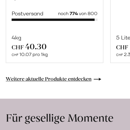
Postversand
noch
774
von 800
4kg
5 Lit
40.30
Mehr
CHF
CHF
über
10.07 pro 1kg
2.
CHF
CHF
Naturbelassene
Bio-
Lebensmittel
Weitere aktuelle Produkte entdecken
ohne
Zusatzstoffe
direkt
ab
Für gesellige Momente
Hof
erfahren