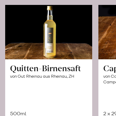
Quitten-Birnensaft
Ca
von Gut Rheinau aus Rheinau, ZH
von Co
Campor
500ml
2 x 