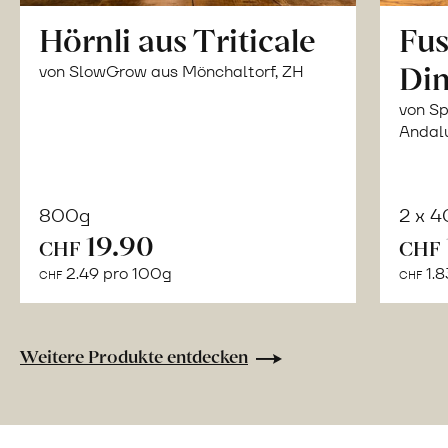
Hörnli aus Triticale
Fus
Din
von SlowGrow aus Mönchaltorf, ZH
von Sp
Andal
800g
2 x 
In
19.90
CHF
CHF
den
2.49 pro 100g
1.8
CHF
CHF
Warenkorb
Weitere Produkte entdecken