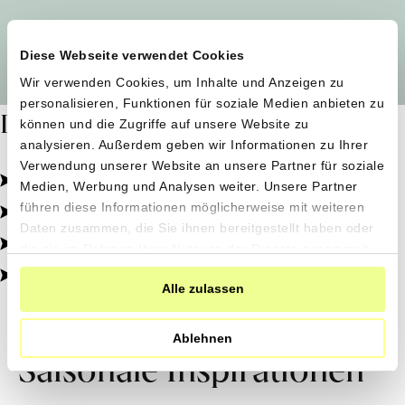
Alle Produzent*innen auf einen Blick
Diese Webseite verwendet Cookies
Wir verwenden Cookies, um Inhalte und Anzeigen zu
personalisieren, Funktionen für soziale Medien anbieten zu
Dafür stehen wir
können und die Zugriffe auf unsere Website zu
analysieren. Außerdem geben wir Informationen zu Ihrer
Verwendung unserer Website an unsere Partner für soziale
Pestizidfrei angebaut, schonend verarbeitet.
Medien, Werbung und Analysen weiter. Unsere Partner
Natürliche Zutaten, echter Geschmack.
führen diese Informationen möglicherweise mit weiteren
Daten zusammen, die Sie ihnen bereitgestellt haben oder
Von kleinen Höfen, direkt zu dir.
die sie im Rahmen Ihrer Nutzung der Dienste gesammelt
haben.
100% transparent, 0% Zusatzstoffe.
Alle zulassen
Ablehnen
Saisonale Inspirationen