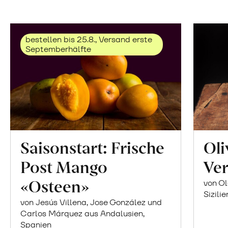
bestellen bis 25.8., Versand erste
Septemberhälfte
Saisonstart: Frische
Oli
Post Mango
Ver
«Osteen»
von Ol
Sizilie
von Jesús Villena, Jose González und
Carlos Márquez aus Andalusien,
Spanien