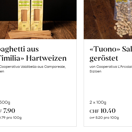
aghetti aus
«Tuono» Sa
imilia» Hartweizen
geröstet
Cooperativa Valdibella aus Camporeale,
von Cooperativa L’Arcolai
ien
Sizilien
 500g
2 x 100g
In
In
7.90
10.40
F
CHF
den
de
.79 pro 100g
5.20 pro 100g
CHF
Warenkorb
Wa