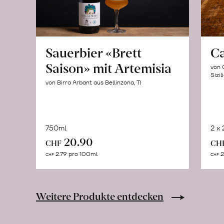
Sauerbier «Brett
C
Saison» mit Artemisia
von 
Sizil
von Birra Arbant aus Bellinzona, TI
750ml
2 x
In
20.90
CHF
CH
den
2.79 pro 100ml
2
CHF
CHF
Warenkorb
Weitere Produkte entdecken