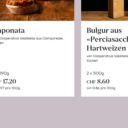
aponata
Bulgur aus
«Perciasacc
Cooperativa Valdibella aus Camporeale,
ien
Hartweizen
von Cooperativa Valdibel
Sizilien
 290g
2 x 500g
In
In
17.20
8.60
F
CHF
den
de
.97 pro 100g
0.86 pro 100g
CHF
Warenkorb
Wa