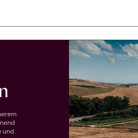
n
nserem
onend
e und