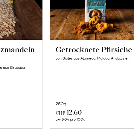
lzmandeln
Getrocknete Pfirsiche
von Bioles aus Alameda, Málaga, Andalusien
o aus Siracusa,
250g
In
12.60
CHF
n
den
5.04 pro 100g
CHF
renkorb
Warenkorb