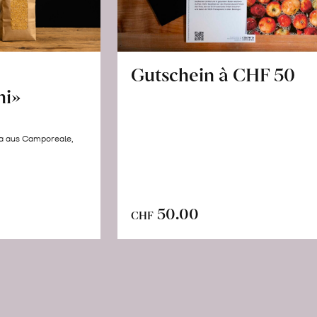
Gutschein à CHF 50
hi»
la aus Camporeale,
In
n
50.00
CHF
den
renkorb
Warenkorb