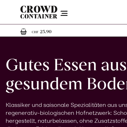
Menu
1
1 Artikel im Warenkorb
25.90
CHF
Gutes Essen aus
gesundem Bode
Klassiker und saisonale Spezialitäten aus u
regenerativ-biologischen Hofnetzwerk: Sch
hergestellt, naturbelassen, ohne Zusatzstoff