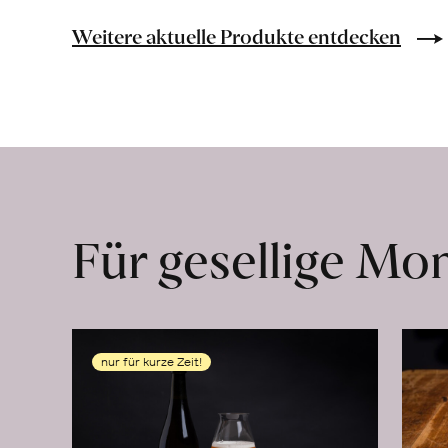
Rheinau
erfahren
Weitere aktuelle Produkte entdecken
Für gesellige M
nur für kurze Zeit!