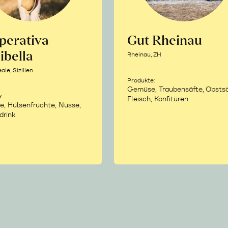
perativa
Gut Rheinau
ibella
Rheinau, ZH
le, Sizilien
Produkte:
Gemüse, Traubensäfte, Obstsä
:
Fleisch, Konfitüren
e, Hülsenfrüchte, Nüsse,
drink