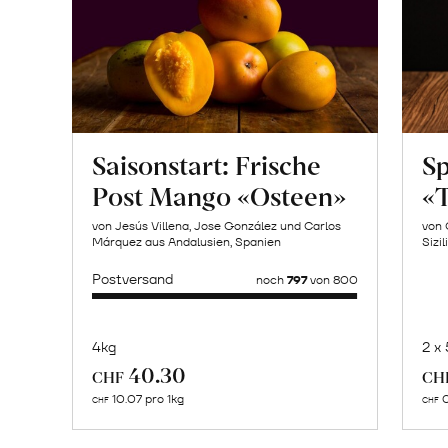
Saisonstart: Frische
Sp
Post Mango «Osteen»
«T
von Jesús Villena, Jose González und Carlos
von 
Márquez aus Andalusien, Spanien
Sizil
Postversand
noch
797
von 800
4kg
2 x
Mehr
40.30
CHF
CH
über
10.07 pro 1kg
0
CHF
CHF
Gut