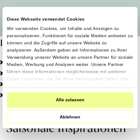
Alle Produzent*innen auf einen Blick
Diese Webseite verwendet Cookies
Wir verwenden Cookies, um Inhalte und Anzeigen zu
personalisieren, Funktionen für soziale Medien anbieten zu
Dafür stehen wir
können und die Zugriffe auf unsere Website zu
analysieren. Außerdem geben wir Informationen zu Ihrer
Verwendung unserer Website an unsere Partner für soziale
Pestizidfrei angebaut, schonend verarbeitet.
Medien, Werbung und Analysen weiter. Unsere Partner
Natürliche Zutaten, echter Geschmack.
führen diese Informationen möglicherweise mit weiteren
Daten zusammen, die Sie ihnen bereitgestellt haben oder
Von kleinen Höfen, direkt zu dir.
die sie im Rahmen Ihrer Nutzung der Dienste gesammelt
haben.
100% transparent, 0% Zusatzstoffe.
Alle zulassen
Ablehnen
Saisonale Inspirationen