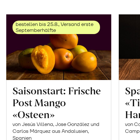
bestellen bis 25.8., Versand erste
Septemberhälfte
Saisonstart: Frische
Spa
Post Mango
«Ti
«Osteen»
Ha
von Jesús Villena, Jose González und
von Co
Carlos Márquez aus Andalusien,
Campor
Spanien