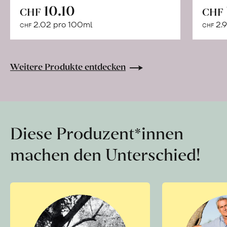
In
10.10
CHF
CHF
den
2.02 pro 100ml
2.9
CHF
CHF
Warenkorb
Weitere Produkte entdecken
Diese Produzent*innen
machen den Unterschied!