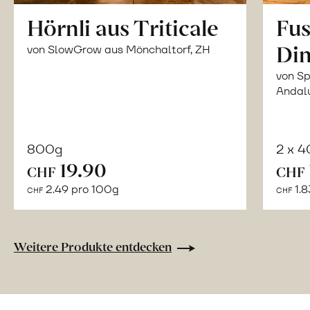
Hörnli aus Triticale
Fus
Din
von SlowGrow aus Mönchaltorf, ZH
von Sp
Andal
800g
2 x 
In
19.90
CHF
CHF
den
2.49 pro 100g
1.8
CHF
CHF
Warenkorb
Weitere Produkte entdecken