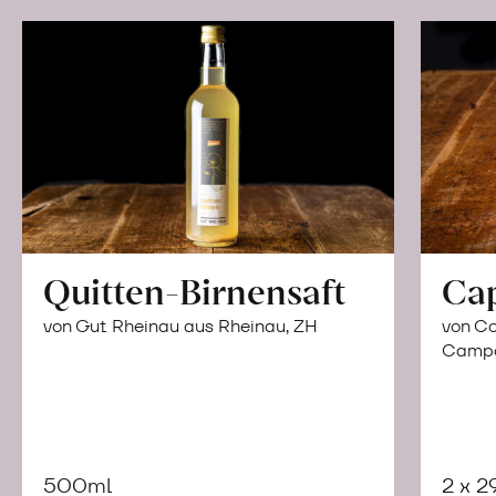
Quitten-Birnensaft
Ca
von Gut Rheinau aus Rheinau, ZH
von Co
Campor
500ml
2 x 