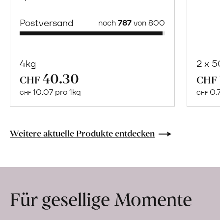
Postversand
noch
787
von 800
4kg
2 x 
40.30
Mehr
CHF
CHF
über
10.07 pro 1kg
0.
CHF
CHF
Naturbelassene
Bio-
Lebensmittel
Weitere aktuelle Produkte entdecken
ohne
Zusatzstoffe
direkt
ab
Für gesellige Momente
Hof
erfahren