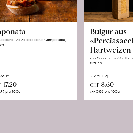
aponata
Bulgur aus
«Perciasacc
Cooperativa Valdibella aus Camporeale,
ien
Hartweizen
von Cooperativa Valdibel
Sizilien
 290g
2 x 500g
In
In
17.20
8.60
F
CHF
den
de
.97 pro 100g
0.86 pro 100g
CHF
Warenkorb
Wa