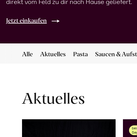
direkt vom Feld zu dir nach Hause geliefert.
Jetzt einkaufen
Alle
Aktuelles
Pasta
Saucen & Aufst
Aktuelles
bes
Se