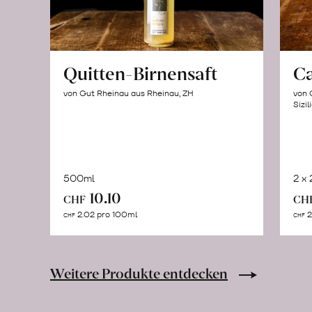
Quitten-Birnensaft
C
von Gut Rheinau aus Rheinau, ZH
von 
Sizil
500ml
2 x
In
10.10
CHF
CH
den
2.02 pro 100ml
2
CHF
CHF
Warenkorb
Weitere Produkte entdecken