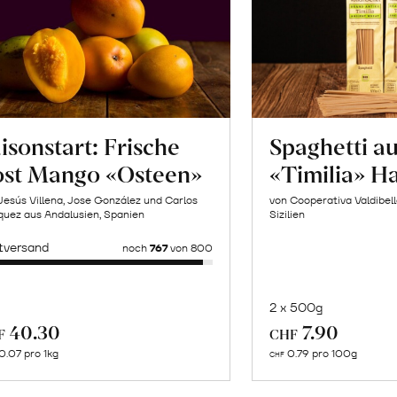
isonstart: Frische
Spaghetti a
ost Mango «Osteen»
«Timilia» H
Jesús Villena, Jose González und Carlos
von Cooperativa Valdibel
uez aus Andalusien, Spanien
Sizilien
tversand
noch
767
von 800
2 x 500g
In
Mehr
40.30
7.90
F
CHF
de
über
0.07 pro 1kg
0.79 pro 100g
CHF
Wa
Naturbelassene