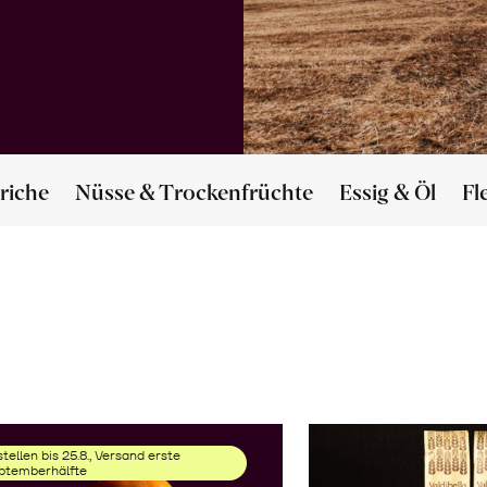
riche
Nüsse & Trockenfrüchte
Essig & Öl
Fl
tellen bis 25.8., Versand erste
ptemberhälfte