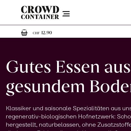
Menu
1
1 Artikel im Warenkorb
12.90
CHF
Gutes Essen aus
gesundem Bode
Klassiker und saisonale Spezialitäten aus u
regenerativ-biologischen Hofnetzwerk: Sch
hergestellt, naturbelassen, ohne Zusatzstoff