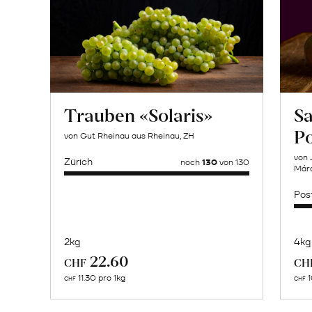
Trauben «Solaris»
Sa
P
von Gut Rheinau aus Rheinau, ZH
von 
Zürich
noch
130
von 130
Márq
Pos
2kg
4kg
Mehr
22.60
CHF
CH
über
11.30 pro 1kg
1
CHF
CHF
Naturbelassene