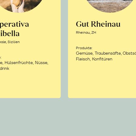
perativa
Gut Rheinau
ibella
Rheinau, ZH
le, Sizilien
Produkte:
Gemüse, Traubensäfte, Obstsä
:
Fleisch, Konfitüren
e, Hülsenfrüchte, Nüsse,
drink