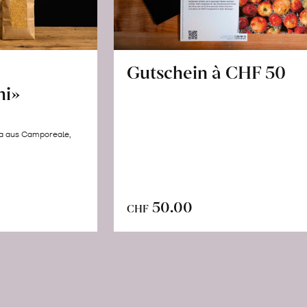
Gutschein à CHF 50
hi»
la aus Camporeale,
In
n
50.00
CHF
den
renkorb
Warenkorb