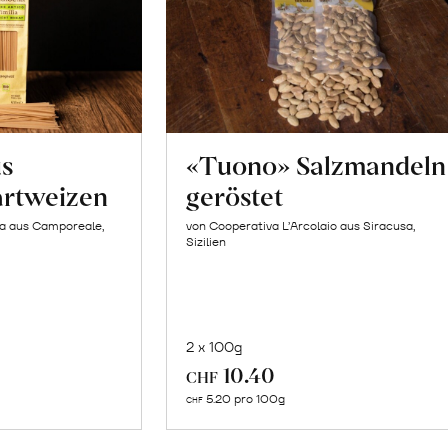
us
«Tuono» Salzmandeln
artweizen
geröstet
la aus Camporeale,
von Cooperativa L’Arcolaio aus Siracusa,
Sizilien
2 x 100g
In
10.40
CHF
n
den
5.20 pro 100g
CHF
renkorb
Warenkorb