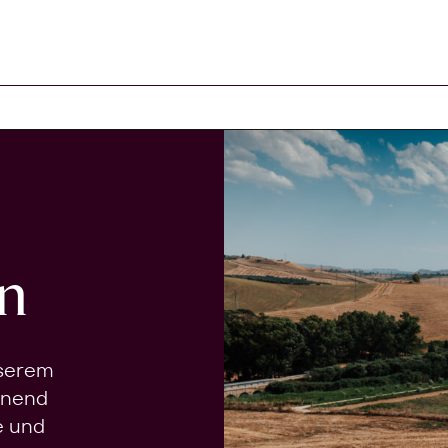
n
nserem
onend
e und