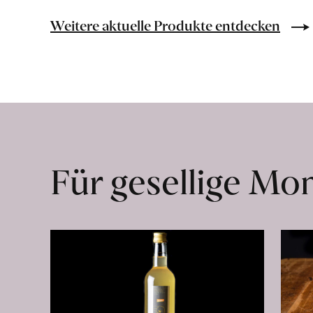
Bio-
Lebensmittel
Weitere aktuelle Produkte entdecken
ohne
Zusatzstoffe
direkt
ab
Hof
erfahren
Für gesellige M