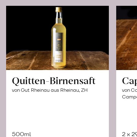
Quitten-Birnensaft
Ca
von Gut Rheinau aus Rheinau, ZH
von Co
Campor
500ml
2 x 