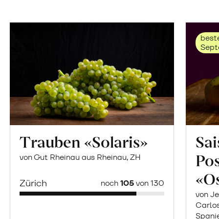
beste
Sept
Trauben «Solaris»
Sai
Po
von Gut Rheinau aus Rheinau, ZH
«O
Zürich
noch
105
von 130
von Je
Carlo
Spani