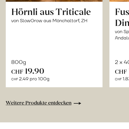
Hörnli aus Triticale
Fus
Din
von SlowGrow aus Mönchaltorf, ZH
von Sp
Andal
800g
2 x 
In
19.90
CHF
CHF
den
2.49 pro 100g
1.8
CHF
CHF
Warenkorb
Weitere Produkte entdecken