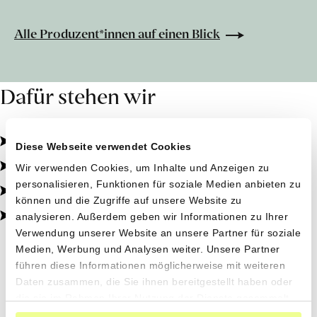
Alle Produzent*innen auf einen Blick
Dafür stehen wir
Pestizidfrei angebaut, schonend verarbeitet.
Diese Webseite verwendet Cookies
Natürliche Zutaten, echter Geschmack.
Verpasse keine
Wir verwenden Cookies, um Inhalte und Anzeigen zu
personalisieren, Funktionen für soziale Medien anbieten zu
Von kleinen Höfen, direkt zu dir.
Sammelbestellung
!
können und die Zugriffe auf unsere Website zu
100% transparent, 0% Zusatzstoffe.
analysieren. Außerdem geben wir Informationen zu Ihrer
Willst du benachrichtigt werden, wenn
Verwendung unserer Website an unsere Partner für soziale
wir eine Sammelbestellung machen
Medien, Werbung und Analysen weiter. Unsere Partner
und mehr erfahren über die
führen diese Informationen möglicherweise mit weiteren
Saisonale Inspirationen
Daten zusammen, die Sie ihnen bereitgestellt haben oder
Produzent*innen und ihre einzigartigen
die sie im Rahmen Ihrer Nutzung der Dienste gesammelt
Produkte?
haben.