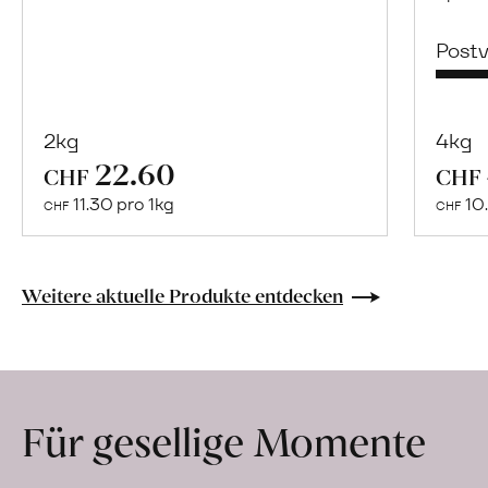
Post
2kg
4kg
22.60
Mehr
CHF
CHF
über
11.30 pro 1kg
10.
CHF
CHF
Trauben
«Solaris»
erfahren
Weitere aktuelle Produkte entdecken
Für gesellige Momente