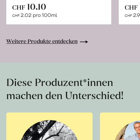
In
10.10
CHF
CHF
den
2.02 pro 100ml
2.9
CHF
CHF
Warenkorb
Weitere Produkte entdecken
Diese Produzent*innen
machen den Unterschied!