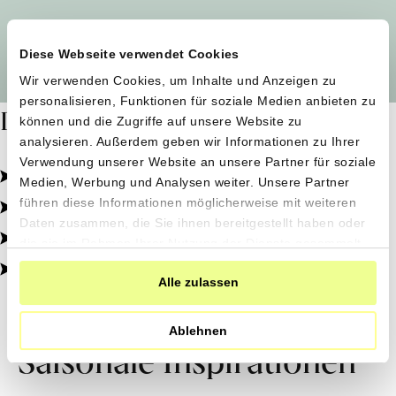
Alle Produzent*innen auf einen Blick
Diese Webseite verwendet Cookies
Wir verwenden Cookies, um Inhalte und Anzeigen zu
personalisieren, Funktionen für soziale Medien anbieten zu
Dafür stehen wir
können und die Zugriffe auf unsere Website zu
analysieren. Außerdem geben wir Informationen zu Ihrer
Verwendung unserer Website an unsere Partner für soziale
Pestizidfrei angebaut, schonend verarbeitet.
Medien, Werbung und Analysen weiter. Unsere Partner
Natürliche Zutaten, echter Geschmack.
führen diese Informationen möglicherweise mit weiteren
Daten zusammen, die Sie ihnen bereitgestellt haben oder
Von kleinen Höfen, direkt zu dir.
die sie im Rahmen Ihrer Nutzung der Dienste gesammelt
haben.
100% transparent, 0% Zusatzstoffe.
Alle zulassen
Ablehnen
Saisonale Inspirationen