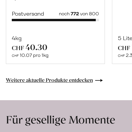
Postversand
noch
772
von 800
4kg
5 Lit
40.30
Mehr
CHF
CHF
über
10.07 pro 1kg
2.
CHF
CHF
Bio-
Hofwerk
erfahren
Weitere aktuelle Produkte entdecken
Für gesellige Momente