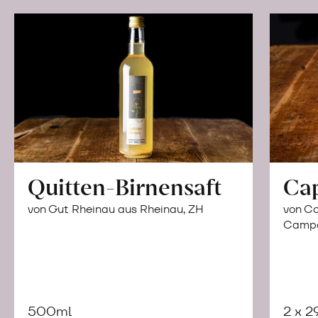
Quitten-Birnensaft
Ca
von Gut Rheinau aus Rheinau, ZH
von Co
Campor
500ml
2 x 