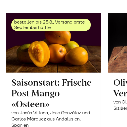
bestellen bis 25.8., Versand erste
Septemberhälfte
Saisonstart: Frische
Oli
Post Mango
Ver
«Osteen»
von Ol
Sizilie
von Jesús Villena, Jose González und
Carlos Márquez aus Andalusien,
Spanien