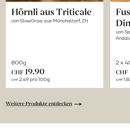
Hörnli aus Triticale
Fus
Din
von SlowGrow aus Mönchaltorf, ZH
von Sp
Andal
800g
2 x 
In
19.90
CHF
CHF
den
2.49 pro 100g
1.8
CHF
CHF
Warenkorb
Weitere Produkte entdecken