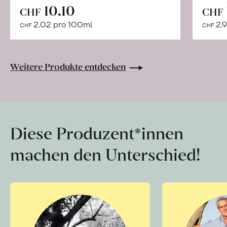
In
10.10
CHF
CHF
den
2.02 pro 100ml
2.9
CHF
CHF
Warenkorb
Weitere Produkte entdecken
Diese Produzent*innen
machen den Unterschied!