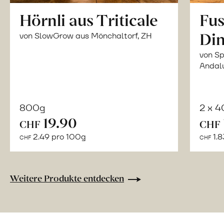
Hörnli aus Triticale
Fus
Din
von SlowGrow aus Mönchaltorf, ZH
von Sp
Andal
800g
2 x 
In
19.90
CHF
CHF
den
2.49 pro 100g
1.8
CHF
CHF
Warenkorb
Weitere Produkte entdecken