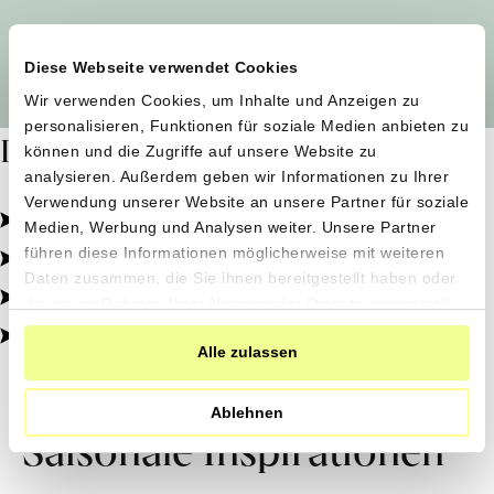
Alle Produzent*innen auf einen Blick
Diese Webseite verwendet Cookies
Wir verwenden Cookies, um Inhalte und Anzeigen zu
personalisieren, Funktionen für soziale Medien anbieten zu
Dafür stehen wir
können und die Zugriffe auf unsere Website zu
analysieren. Außerdem geben wir Informationen zu Ihrer
Verwendung unserer Website an unsere Partner für soziale
Pestizidfrei angebaut, schonend verarbeitet.
Medien, Werbung und Analysen weiter. Unsere Partner
Natürliche Zutaten, echter Geschmack.
führen diese Informationen möglicherweise mit weiteren
Daten zusammen, die Sie ihnen bereitgestellt haben oder
Von kleinen Höfen, direkt zu dir.
die sie im Rahmen Ihrer Nutzung der Dienste gesammelt
haben.
100% transparent, 0% Zusatzstoffe.
Alle zulassen
Ablehnen
Saisonale Inspirationen