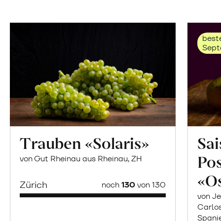
beste
Sept
Trauben «Solaris»
Sai
Po
von Gut Rheinau aus Rheinau, ZH
«O
Zürich
noch
130
von 130
von Je
Carlo
Spani