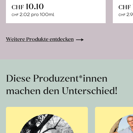
In
10.10
CHF
CHF
den
2.02 pro 100ml
2.9
CHF
CHF
Warenkorb
Weitere Produkte entdecken
Diese Produzent*innen
machen den Unterschied!