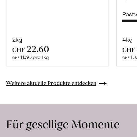
Post
2kg
4kg
22.60
Mehr
CHF
CHF
über
11.30 pro 1kg
10.
CHF
CHF
Naturbelassene
Bio-
Lebensmittel
Weitere aktuelle Produkte entdecken
ohne
Zusatzstoffe
direkt
ab
Für gesellige Momente
Hof
erfahren