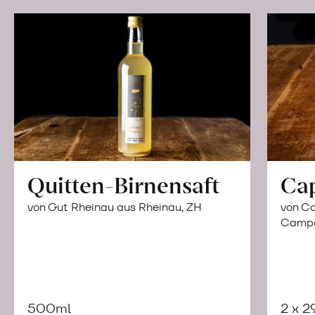
Quitten-Birnensaft
Ca
von Gut Rheinau aus Rheinau, ZH
von Co
Campor
500ml
2 x 