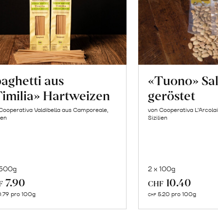
aghetti aus
«Tuono» Sa
imilia» Hartweizen
geröstet
Cooperativa Valdibella aus Camporeale,
von Cooperativa L’Arcolai
ien
Sizilien
 500g
2 x 100g
In
In
7.90
10.40
F
CHF
den
de
.79 pro 100g
5.20 pro 100g
CHF
Warenkorb
Wa