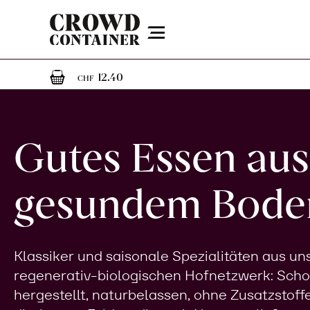
Menu
1
1 Artikel im Warenkorb
12.40
CHF
Gutes Essen aus
gesundem Bode
Klassiker und saisonale Spezialitäten aus u
regenerativ-biologischen Hofnetzwerk: Sch
hergestellt, naturbelassen, ohne Zusatzstoff