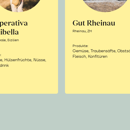
perativa
Gut Rheinau
ibella
Rheinau, ZH
le, Sizilien
Produkte:
Gemüse, Traubensäfte, Obstsä
:
Fleisch, Konfitüren
e, Hülsenfrüchte, Nüsse,
drink