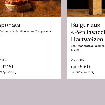
aponata
Bulgur aus
«Perciasacc
Cooperativa Valdibella aus Camporeale,
ien
Hartweizen
von Cooperativa Valdibel
Sizilien
 290g
2 x 500g
In
In
17.20
8.60
F
CHF
den
de
.97 pro 100g
0.86 pro 100g
CHF
Warenkorb
Wa