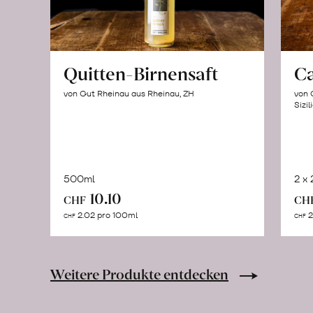
Quitten-Birnensaft
C
von Gut Rheinau aus Rheinau, ZH
von 
Sizil
500ml
2 x
In
10.10
CHF
CH
den
2.02 pro 100ml
2
CHF
CHF
Warenkorb
Weitere Produkte entdecken