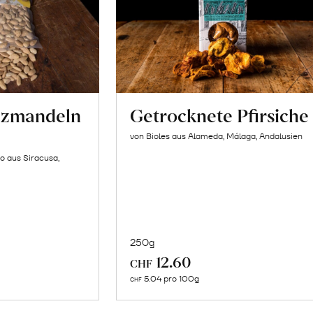
lzmandeln
Getrocknete Pfirsiche
von Bioles aus Alameda, Málaga, Andalusien
o aus Siracusa,
250g
In
12.60
CHF
n
den
5.04 pro 100g
CHF
renkorb
Warenkorb