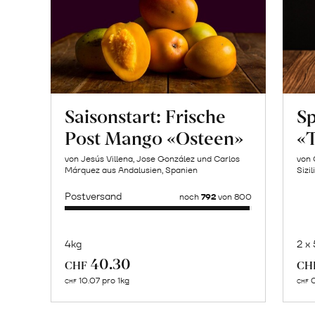
Saisonstart: Frische
Sp
Post Mango «Osteen»
«T
von Jesús Villena, Jose González und Carlos
von 
Márquez aus Andalusien, Spanien
Sizil
Postversand
noch
792
von 800
4kg
2 x
Mehr
40.30
CHF
CH
über
10.07 pro 1kg
0
CHF
CHF
«Tuono»