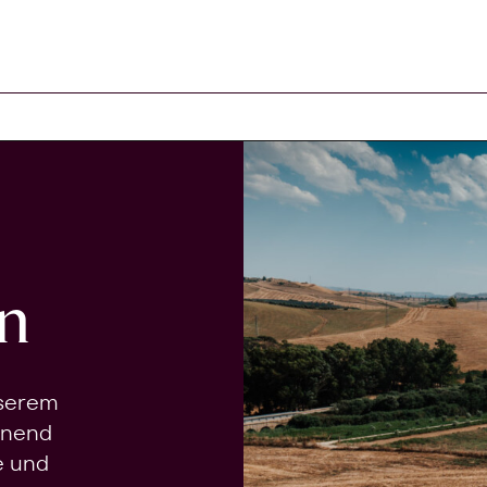
n
nserem
onend
e und