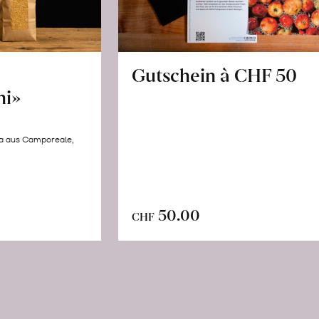
Gutschein à CHF 50
hi»
la aus Camporeale,
In
n
50.00
CHF
den
renkorb
Warenkorb