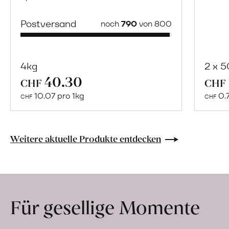
Postversand
noch
790
von 800
4kg
2 x 
40.30
Mehr
CHF
CHF
über
10.07 pro 1kg
0.
CHF
CHF
Naturbelassene
Bio-
Lebensmittel
Weitere aktuelle Produkte entdecken
ohne
Zusatzstoffe
direkt
ab
Für gesellige Momente
Hof
erfahren