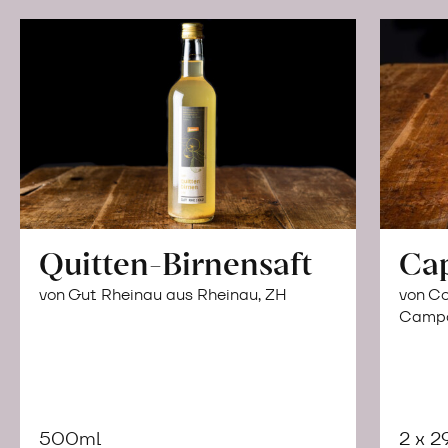
Quitten-Birnensaft
Ca
von Gut Rheinau aus Rheinau, ZH
von Co
Campor
500ml
2 x 