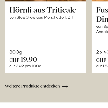
Hörnli aus Triticale
Fus
Din
von SlowGrow aus Mönchaltorf, ZH
von Sp
Andal
800g
2 x 
In
19.90
CHF
CHF
den
2.49 pro 100g
1.8
CHF
CHF
Warenkorb
Weitere Produkte entdecken