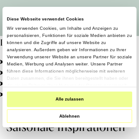
Alle Produzent*innen auf einen Blick
Diese Webseite verwendet Cookies
Wir verwenden Cookies, um Inhalte und Anzeigen zu
personalisieren, Funktionen für soziale Medien anbieten zu
Dafür stehen wir
können und die Zugriffe auf unsere Website zu
analysieren. Außerdem geben wir Informationen zu Ihrer
Verwendung unserer Website an unsere Partner für soziale
Pestizidfrei angebaut, schonend verarbeitet.
Medien, Werbung und Analysen weiter. Unsere Partner
Natürliche Zutaten, echter Geschmack.
führen diese Informationen möglicherweise mit weiteren
Daten zusammen, die Sie ihnen bereitgestellt haben oder
Von kleinen Höfen, direkt zu dir.
die sie im Rahmen Ihrer Nutzung der Dienste gesammelt
haben.
100% transparent, 0% Zusatzstoffe.
Alle zulassen
Ablehnen
Saisonale Inspirationen