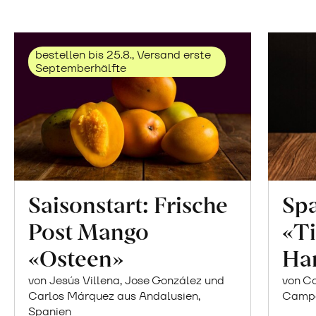
bestellen bis 25.8., Versand erste
Septemberhälfte
Saisonstart: Frische
Spa
Post Mango
«Ti
«Osteen»
Ha
von Jesús Villena, Jose González und
von Co
Carlos Márquez aus Andalusien,
Campor
Spanien