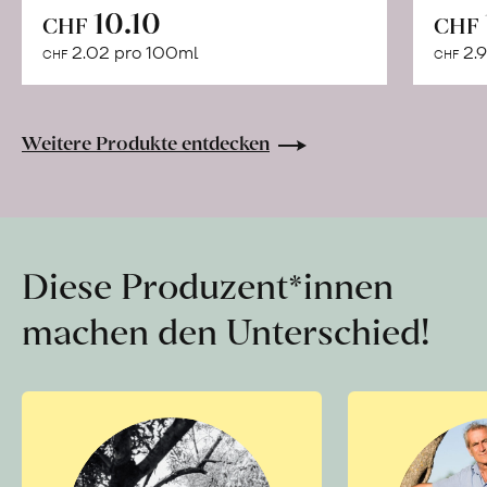
In
10.10
CHF
CHF
den
2.02 pro 100ml
2.9
CHF
CHF
Warenkorb
Weitere Produkte entdecken
Diese Produzent*innen
machen den Unterschied!