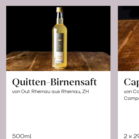
Quitten-Birnensaft
Ca
von Gut Rheinau aus Rheinau, ZH
von Co
Campor
500ml
2 x 