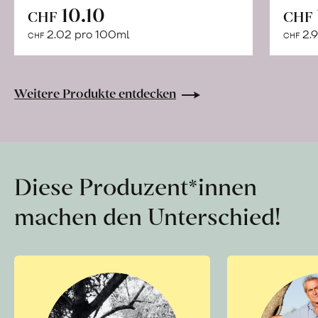
In
10.10
CHF
CHF
den
2.02 pro 100ml
2.9
CHF
CHF
Warenkorb
Weitere Produkte entdecken
Diese Produzent*innen
machen den Unterschied!