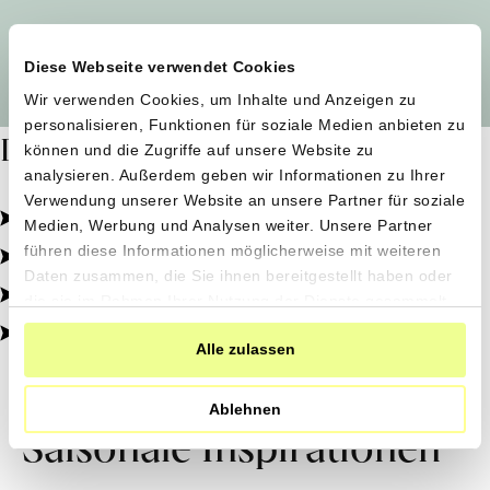
Alle Produzent*innen auf einen Blick
Diese Webseite verwendet Cookies
Wir verwenden Cookies, um Inhalte und Anzeigen zu
personalisieren, Funktionen für soziale Medien anbieten zu
Dafür stehen wir
können und die Zugriffe auf unsere Website zu
analysieren. Außerdem geben wir Informationen zu Ihrer
Verwendung unserer Website an unsere Partner für soziale
Pestizidfrei angebaut, schonend verarbeitet.
Medien, Werbung und Analysen weiter. Unsere Partner
Natürliche Zutaten, echter Geschmack.
führen diese Informationen möglicherweise mit weiteren
Daten zusammen, die Sie ihnen bereitgestellt haben oder
Von kleinen Höfen, direkt zu dir.
die sie im Rahmen Ihrer Nutzung der Dienste gesammelt
haben.
100% transparent, 0% Zusatzstoffe.
Alle zulassen
Ablehnen
Saisonale Inspirationen