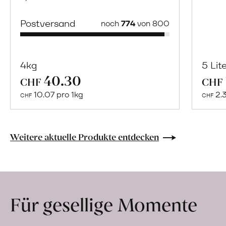
Postversand
noch
774
von 800
4kg
5 Lit
40.30
Mehr
CHF
CHF
über
10.07 pro 1kg
2.
CHF
CHF
Saisonstart:
Frische
Post
Weitere aktuelle Produkte entdecken
Mango
«Osteen»
erfahren
Für gesellige Momente