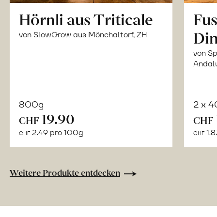
Hörnli aus Triticale
Fus
Din
von SlowGrow aus Mönchaltorf, ZH
von Sp
Andal
800g
2 x 
In
19.90
CHF
CHF
den
2.49 pro 100g
1.8
CHF
CHF
Warenkorb
Weitere Produkte entdecken