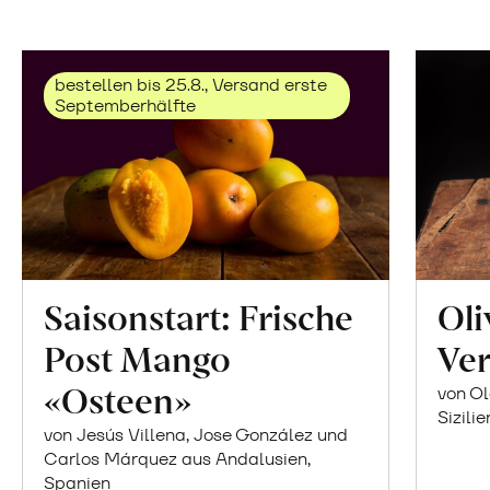
bestellen bis 25.8., Versand erste
Septemberhälfte
Saisonstart: Frische
Oli
Post Mango
Ver
«Osteen»
von Ol
Sizilie
von Jesús Villena, Jose González und
Carlos Márquez aus Andalusien,
Spanien