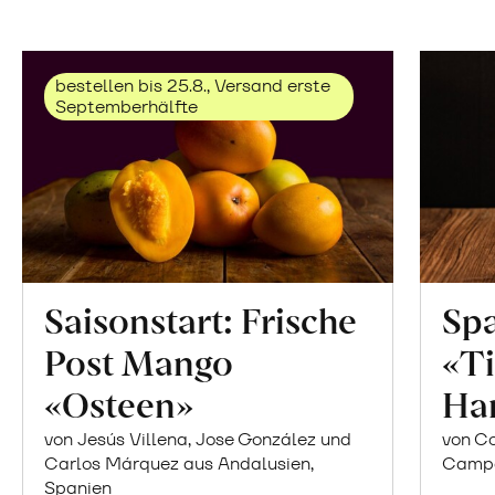
bestellen bis 25.8., Versand erste
Septemberhälfte
Saisonstart: Frische
Spa
Post Mango
«Ti
«Osteen»
Ha
von Jesús Villena, Jose González und
von Co
Carlos Márquez aus Andalusien,
Campor
Spanien