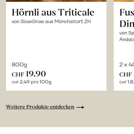
Hörnli aus Triticale
Fus
Din
von SlowGrow aus Mönchaltorf, ZH
von Sp
Andal
800g
2 x 
In
19.90
CHF
CHF
den
2.49 pro 100g
1.8
CHF
CHF
Warenkorb
Weitere Produkte entdecken