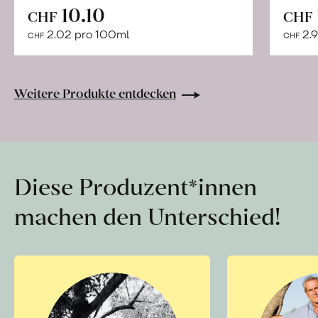
In
10.10
CHF
CHF
den
2.02 pro 100ml
2.9
CHF
CHF
Warenkorb
Weitere Produkte entdecken
Diese Produzent*innen
machen den Unterschied!