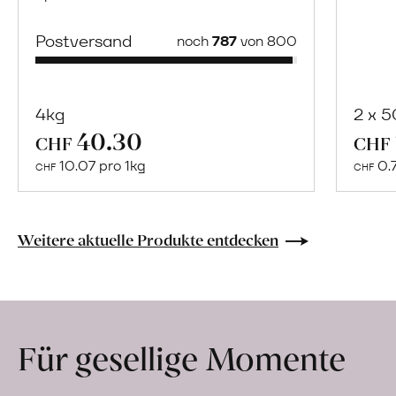
Postversand
noch
787
von 800
4kg
2 x 
40.30
Mehr
CHF
CHF
über
10.07 pro 1kg
0.
CHF
CHF
Naturbelassene
Bio-
Lebensmittel
Weitere aktuelle Produkte entdecken
ohne
Zusatzstoffe
direkt
ab
Für gesellige Momente
Hof
erfahren