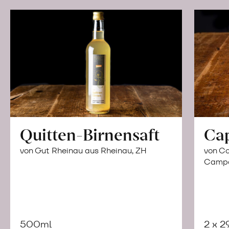
Quitten-Birnensaft
Ca
von Gut Rheinau aus Rheinau, ZH
von Co
Campor
500ml
2 x 