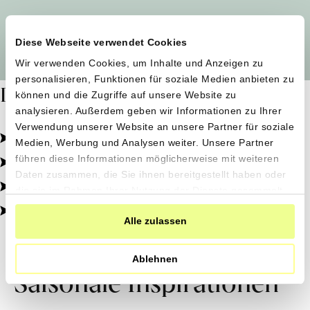
Alle Produzent*innen auf einen Blick
Diese Webseite verwendet Cookies
Wir verwenden Cookies, um Inhalte und Anzeigen zu
personalisieren, Funktionen für soziale Medien anbieten zu
Dafür stehen wir
können und die Zugriffe auf unsere Website zu
analysieren. Außerdem geben wir Informationen zu Ihrer
Verwendung unserer Website an unsere Partner für soziale
Pestizidfrei angebaut, schonend verarbeitet.
Medien, Werbung und Analysen weiter. Unsere Partner
Natürliche Zutaten, echter Geschmack.
führen diese Informationen möglicherweise mit weiteren
Daten zusammen, die Sie ihnen bereitgestellt haben oder
Von kleinen Höfen, direkt zu dir.
die sie im Rahmen Ihrer Nutzung der Dienste gesammelt
haben.
100% transparent, 0% Zusatzstoffe.
Alle zulassen
Ablehnen
Saisonale Inspirationen