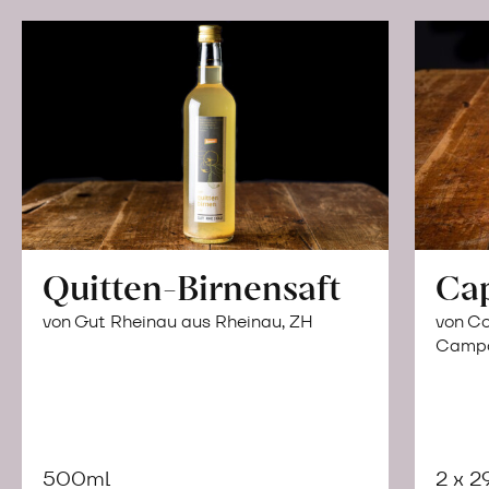
Quitten-Birnensaft
Ca
von Gut Rheinau aus Rheinau, ZH
von Co
Campor
500ml
2 x 