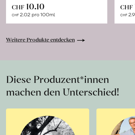
In
10.10
CHF
CHF
den
2.02 pro 100ml
2.9
CHF
CHF
Warenkorb
Weitere Produkte entdecken
Diese Produzent*innen
machen den Unterschied!