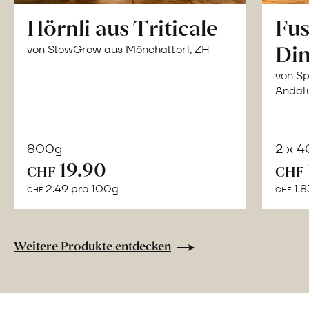
Hörnli aus Triticale
Fus
Din
von SlowGrow aus Mönchaltorf, ZH
von Sp
Andal
800g
2 x 
In
19.90
CHF
CHF
den
2.49 pro 100g
1.8
CHF
CHF
Warenkorb
Weitere Produkte entdecken