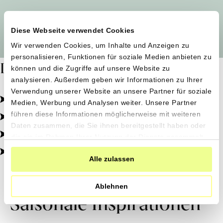
Alle Produzent*innen auf einen Blick
Diese Webseite verwendet Cookies
Wir verwenden Cookies, um Inhalte und Anzeigen zu
personalisieren, Funktionen für soziale Medien anbieten zu
Dafür stehen wir
können und die Zugriffe auf unsere Website zu
analysieren. Außerdem geben wir Informationen zu Ihrer
Verwendung unserer Website an unsere Partner für soziale
Pestizidfrei angebaut, schonend verarbeitet.
Medien, Werbung und Analysen weiter. Unsere Partner
Natürliche Zutaten, echter Geschmack.
führen diese Informationen möglicherweise mit weiteren
Daten zusammen, die Sie ihnen bereitgestellt haben oder
Von kleinen Höfen, direkt zu dir.
die sie im Rahmen Ihrer Nutzung der Dienste gesammelt
haben.
100% transparent, 0% Zusatzstoffe.
Alle zulassen
Ablehnen
Saisonale Inspirationen