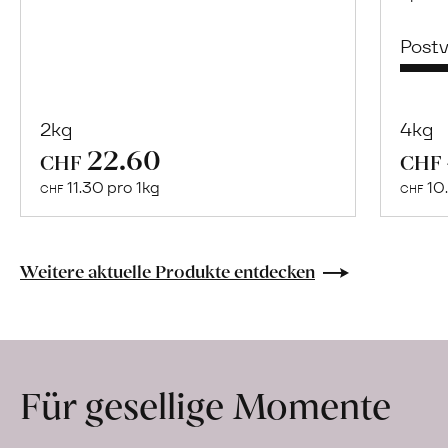
Post
2kg
4kg
22.60
Mehr
CHF
CHF
über
11.30 pro 1kg
10.
CHF
CHF
Frische
Post:
Maracujas
Weitere aktuelle Produkte entdecken
erfahren
Für gesellige Momente