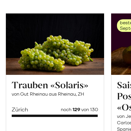
beste
Sept
Trauben «Solaris»
Sai
Po
von Gut Rheinau aus Rheinau, ZH
«O
Zürich
noch
129
von 130
von Je
Carlo
Spani