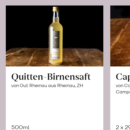
Quitten-Birnensaft
Ca
von Gut Rheinau aus Rheinau, ZH
von Co
Campor
500ml
2 x 