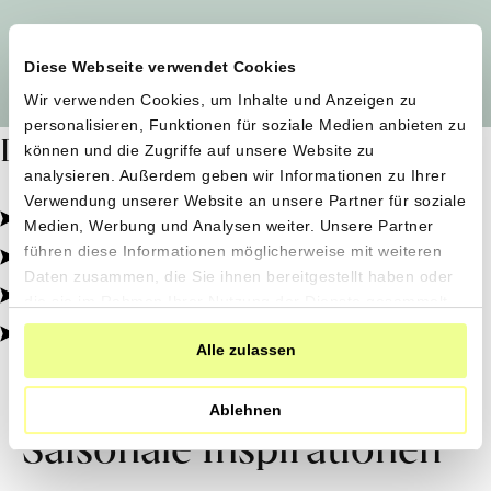
Alle Produzent*innen auf einen Blick
Diese Webseite verwendet Cookies
Wir verwenden Cookies, um Inhalte und Anzeigen zu
personalisieren, Funktionen für soziale Medien anbieten zu
Dafür stehen wir
können und die Zugriffe auf unsere Website zu
analysieren. Außerdem geben wir Informationen zu Ihrer
Verwendung unserer Website an unsere Partner für soziale
Pestizidfrei angebaut, schonend verarbeitet.
Medien, Werbung und Analysen weiter. Unsere Partner
Natürliche Zutaten, echter Geschmack.
führen diese Informationen möglicherweise mit weiteren
Daten zusammen, die Sie ihnen bereitgestellt haben oder
Von kleinen Höfen, direkt zu dir.
die sie im Rahmen Ihrer Nutzung der Dienste gesammelt
haben.
100% transparent, 0% Zusatzstoffe.
Alle zulassen
Ablehnen
Saisonale Inspirationen