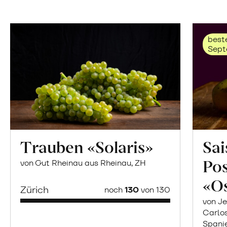
beste
Sept
Trauben «Solaris»
Sai
Po
von Gut Rheinau aus Rheinau, ZH
«O
Zürich
noch
130
von 130
von Je
Carlo
Spani