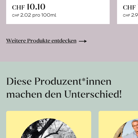
In
10.10
CHF
CHF
den
2.02 pro 100ml
2.9
CHF
CHF
Warenkorb
Weitere Produkte entdecken
Diese Produzent*innen
machen den Unterschied!