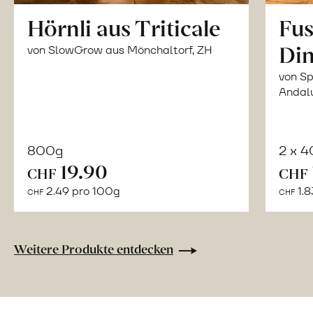
Hörnli aus Triticale
Fus
Din
von SlowGrow aus Mönchaltorf, ZH
von Sp
Andal
800g
2 x 
In
19.90
CHF
CHF
den
2.49 pro 100g
1.8
CHF
CHF
Warenkorb
Weitere Produkte entdecken