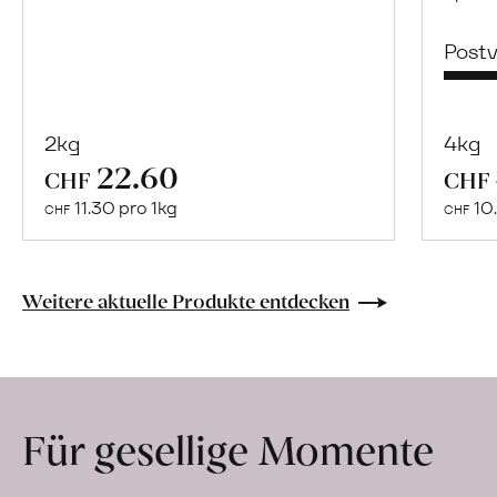
Post
2kg
4kg
22.60
Mehr
CHF
CHF
über
11.30 pro 1kg
10.
CHF
CHF
Ana
Belén
Rodriguez
Weitere aktuelle Produkte entdecken
erfahren
Für gesellige Momente