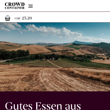
Menu
1
1 Artikel im Warenkorb
25.20
CHF
Gutes Essen aus