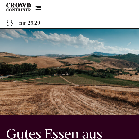
Menu
1
1 Artikel im Warenkorb
25.20
CHF
Gutes Essen aus