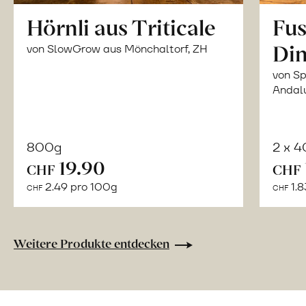
Hörnli aus Triticale
Fus
Din
von SlowGrow aus Mönchaltorf, ZH
von Sp
Andal
800g
2 x 
In
19.90
CHF
CHF
den
2.49 pro 100g
1.8
CHF
CHF
Warenkorb
Weitere Produkte entdecken