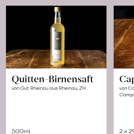
Quitten-Birnensaft
Ca
von Gut Rheinau aus Rheinau, ZH
von Co
Campor
500ml
2 x 