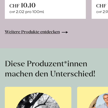
In
10.10
CHF
CHF
den
2.02 pro 100ml
2.9
CHF
CHF
Warenkorb
Weitere Produkte entdecken
Diese Produzent*innen
machen den Unterschied!