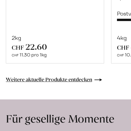
Post
2kg
4kg
22.60
Mehr
CHF
CHF
über
11.30 pro 1kg
10.
CHF
CHF
Naturbelassene
Bio-
Lebensmittel
Weitere aktuelle Produkte entdecken
ohne
Zusatzstoffe
direkt
ab
Für gesellige Momente
Hof
erfahren