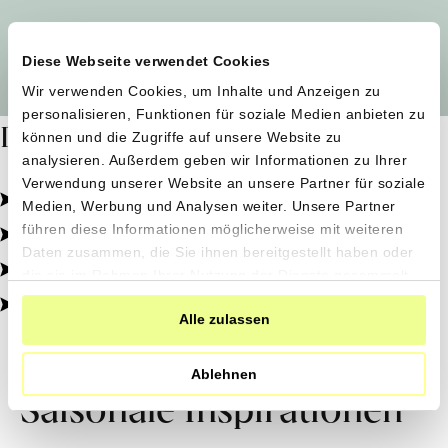
Alle Produzent*innen auf einen Blick
Diese Webseite verwendet Cookies
Wir verwenden Cookies, um Inhalte und Anzeigen zu
personalisieren, Funktionen für soziale Medien anbieten zu
Dafür stehen wir
können und die Zugriffe auf unsere Website zu
analysieren. Außerdem geben wir Informationen zu Ihrer
Verwendung unserer Website an unsere Partner für soziale
Pestizidfrei angebaut, schonend verarbeitet.
Medien, Werbung und Analysen weiter. Unsere Partner
Natürliche Zutaten, echter Geschmack.
führen diese Informationen möglicherweise mit weiteren
Daten zusammen, die Sie ihnen bereitgestellt haben oder
Von kleinen Höfen, direkt zu dir.
die sie im Rahmen Ihrer Nutzung der Dienste gesammelt
haben.
100% transparent, 0% Zusatzstoffe.
Alle zulassen
Ablehnen
Saisonale Inspirationen