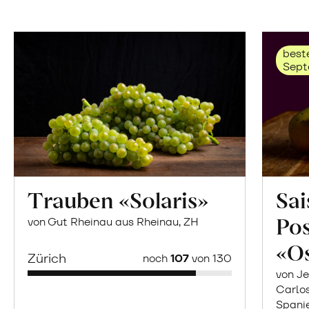
beste
Sept
Trauben «Solaris»
Sai
Po
von Gut Rheinau aus Rheinau, ZH
«O
Zürich
noch
107
von 130
von Je
Carlo
Spani