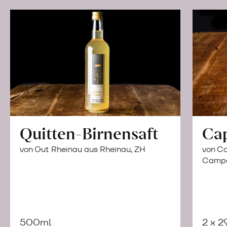
Quitten-Birnensaft
Ca
von Gut Rheinau aus Rheinau, ZH
von Co
Campor
500ml
2 x 