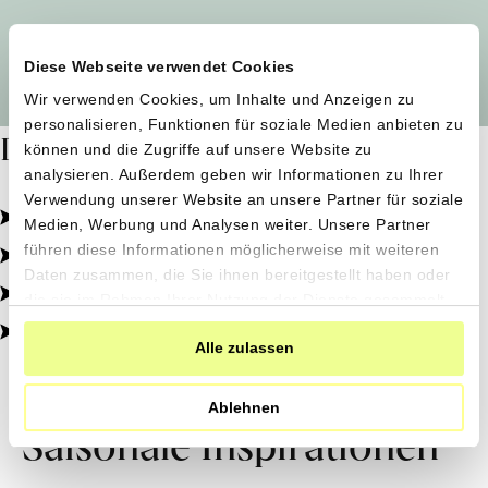
Alle Produzent*innen auf einen Blick
Diese Webseite verwendet Cookies
Wir verwenden Cookies, um Inhalte und Anzeigen zu
personalisieren, Funktionen für soziale Medien anbieten zu
Dafür stehen wir
können und die Zugriffe auf unsere Website zu
analysieren. Außerdem geben wir Informationen zu Ihrer
Verwendung unserer Website an unsere Partner für soziale
Pestizidfrei angebaut, schonend verarbeitet.
Medien, Werbung und Analysen weiter. Unsere Partner
Natürliche Zutaten, echter Geschmack.
führen diese Informationen möglicherweise mit weiteren
Daten zusammen, die Sie ihnen bereitgestellt haben oder
Von kleinen Höfen, direkt zu dir.
die sie im Rahmen Ihrer Nutzung der Dienste gesammelt
haben.
100% transparent, 0% Zusatzstoffe.
Alle zulassen
Ablehnen
Saisonale Inspirationen