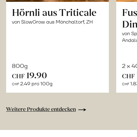
Hörnli aus Triticale
Fus
Din
von SlowGrow aus Mönchaltorf, ZH
von Sp
Andal
800g
2 x 
In
19.90
CHF
CHF
den
2.49 pro 100g
1.8
CHF
CHF
Warenkorb
Weitere Produkte entdecken