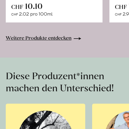
In
10.10
CHF
CHF
den
2.02 pro 100ml
2.9
CHF
CHF
Warenkorb
Weitere Produkte entdecken
Diese Produzent*innen
machen den Unterschied!