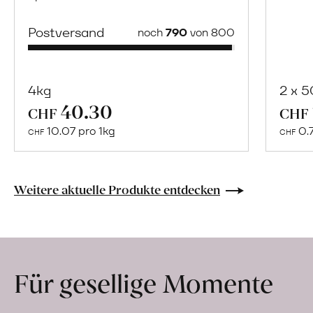
Postversand
noch
790
von 800
4kg
2 x 
40.30
Mehr
CHF
CHF
über
10.07 pro 1kg
0.
CHF
CHF
Naturbelassene
Bio-
Lebensmittel
Weitere aktuelle Produkte entdecken
ohne
Zusatzstoffe
direkt
ab
Für gesellige Momente
Hof
erfahren