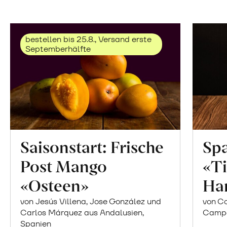
bestellen bis 25.8., Versand erste
Septemberhälfte
Saisonstart: Frische
Spa
Post Mango
«Ti
«Osteen»
Ha
von Jesús Villena, Jose González und
von Co
Carlos Márquez aus Andalusien,
Campor
Spanien