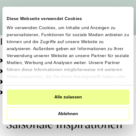
Alle Produzent*innen auf einen Blick
Diese Webseite verwendet Cookies
Wir verwenden Cookies, um Inhalte und Anzeigen zu
personalisieren, Funktionen für soziale Medien anbieten zu
Dafür stehen wir
können und die Zugriffe auf unsere Website zu
analysieren. Außerdem geben wir Informationen zu Ihrer
Verwendung unserer Website an unsere Partner für soziale
Pestizidfrei angebaut, schonend verarbeitet.
Medien, Werbung und Analysen weiter. Unsere Partner
Natürliche Zutaten, echter Geschmack.
führen diese Informationen möglicherweise mit weiteren
Daten zusammen, die Sie ihnen bereitgestellt haben oder
Von kleinen Höfen, direkt zu dir.
die sie im Rahmen Ihrer Nutzung der Dienste gesammelt
haben.
100% transparent, 0% Zusatzstoffe.
Alle zulassen
Ablehnen
Saisonale Inspirationen