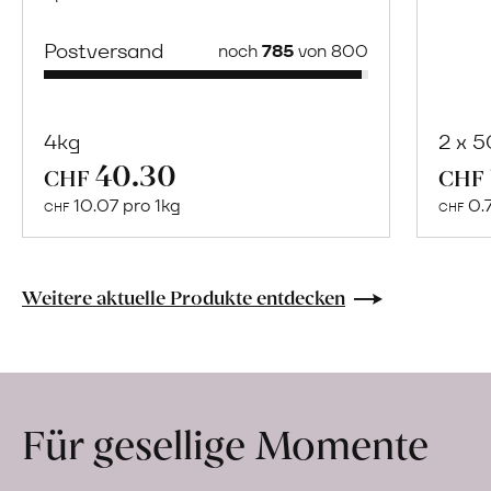
Postversand
noch
785
von 800
4kg
2 x 
40.30
Mehr
CHF
CHF
über
10.07 pro 1kg
0.
CHF
CHF
Naturbelassene
Bio-
Lebensmittel
Weitere aktuelle Produkte entdecken
ohne
Zusatzstoffe
direkt
ab
Für gesellige Momente
Hof
erfahren