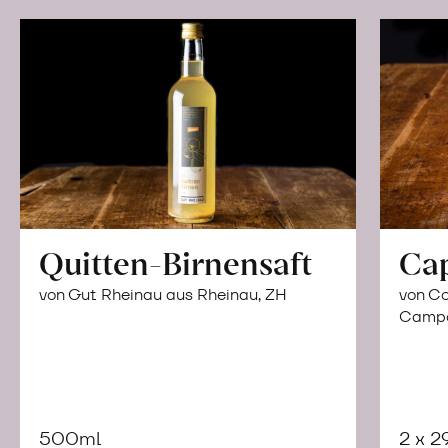
Quitten-Birnensaft
Ca
von Gut Rheinau aus Rheinau, ZH
von Co
Campor
500ml
2 x 