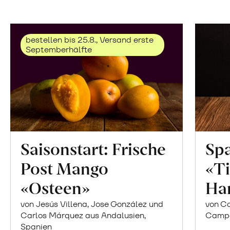
bestellen bis 25.8., Versand erste
Septemberhälfte
Saisonstart: Frische
Spa
Post Mango
«Ti
«Osteen»
Ha
von Jesús Villena, Jose González und
von Co
Carlos Márquez aus Andalusien,
Campor
Spanien