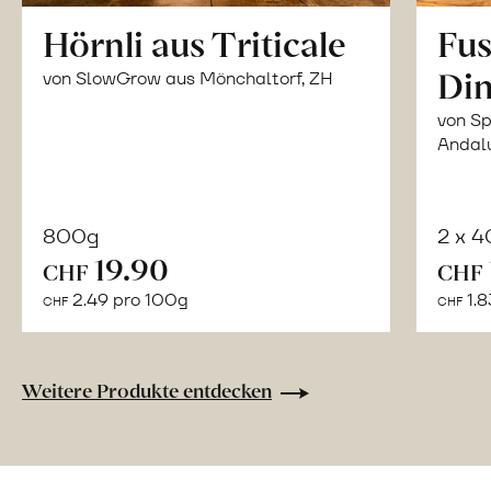
Hörnli aus Triticale
Fus
Din
von SlowGrow aus Mönchaltorf, ZH
von Sp
Andal
800g
2 x 
In
19.90
CHF
CHF
den
2.49 pro 100g
1.8
CHF
CHF
Warenkorb
Weitere Produkte entdecken