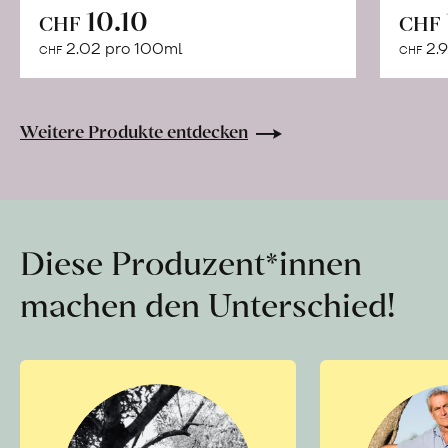
In
10.10
CHF
CHF
den
2.02 pro 100ml
2.9
CHF
CHF
Warenkorb
Weitere Produkte entdecken
Diese Produzent*innen
machen den Unterschied!