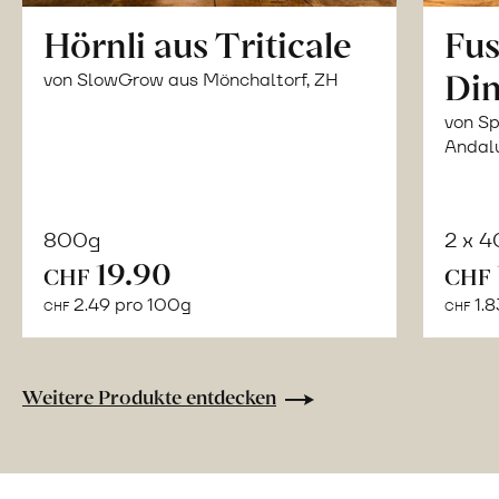
Hörnli aus Triticale
Fus
Din
von SlowGrow aus Mönchaltorf, ZH
von Sp
Andal
800g
2 x 
In
19.90
CHF
CHF
den
2.49 pro 100g
1.8
CHF
CHF
Warenkorb
Weitere Produkte entdecken