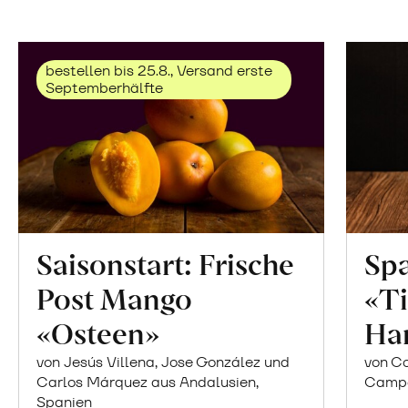
bestellen bis 25.8., Versand erste
Septemberhälfte
Saisonstart: Frische
Spa
Post Mango
«Ti
«Osteen»
Ha
von Jesús Villena, Jose González und
von Co
Carlos Márquez aus Andalusien,
Campor
Spanien