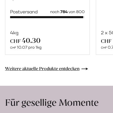
Postversand
noch
784
von 800
4kg
2 x 
40.30
Mehr
CHF
CHF
über
10.07 pro 1kg
0.
CHF
CHF
Naturbelassene
Bio-
Lebensmittel
Weitere aktuelle Produkte entdecken
ohne
Zusatzstoffe
direkt
ab
Für gesellige Momente
Hof
erfahren