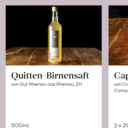
Quitten-Birnensaft
Ca
von Gut Rheinau aus Rheinau, ZH
von Co
Campor
500ml
2 x 