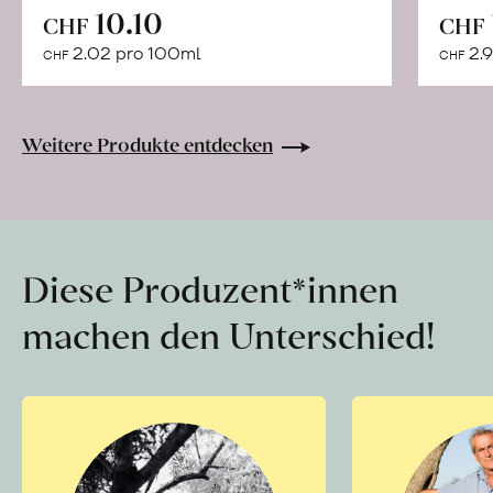
In
10.10
CHF
CHF
den
2.02 pro 100ml
2.9
CHF
CHF
Warenkorb
Weitere Produkte entdecken
Diese Produzent*innen
machen den Unterschied!