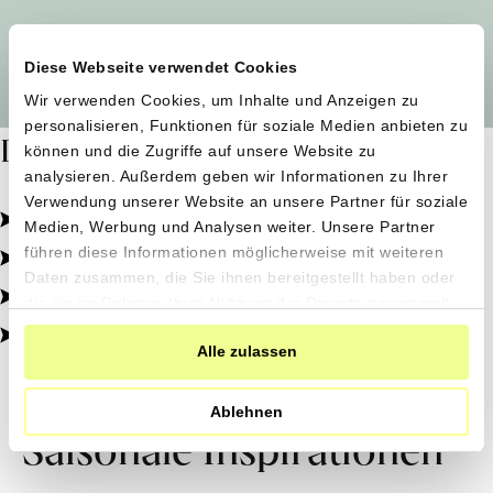
Alle Produzent*innen auf einen Blick
Diese Webseite verwendet Cookies
Wir verwenden Cookies, um Inhalte und Anzeigen zu
personalisieren, Funktionen für soziale Medien anbieten zu
Dafür stehen wir
können und die Zugriffe auf unsere Website zu
analysieren. Außerdem geben wir Informationen zu Ihrer
Verwendung unserer Website an unsere Partner für soziale
Pestizidfrei angebaut, schonend verarbeitet.
Medien, Werbung und Analysen weiter. Unsere Partner
Natürliche Zutaten, echter Geschmack.
führen diese Informationen möglicherweise mit weiteren
Daten zusammen, die Sie ihnen bereitgestellt haben oder
Von kleinen Höfen, direkt zu dir.
die sie im Rahmen Ihrer Nutzung der Dienste gesammelt
haben.
100% transparent, 0% Zusatzstoffe.
Alle zulassen
Ablehnen
Saisonale Inspirationen