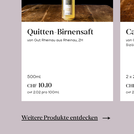
Quitten-Birnensaft
C
von Gut Rheinau aus Rheinau, ZH
von 
Sizil
500ml
2 x
In
10.10
CHF
CH
den
2.02 pro 100ml
2
CHF
CHF
Warenkorb
Weitere Produkte entdecken