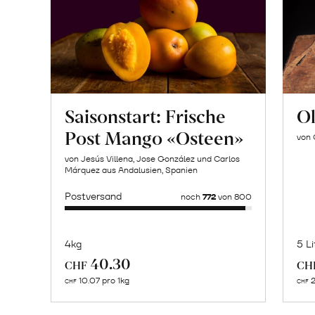
Saisonstart: Frische
Ol
Post Mango «Osteen»
von 
von Jesús Villena, Jose González und Carlos
Márquez aus Andalusien, Spanien
Postversand
noch
772
von 800
4kg
5 Li
Mehr
40.30
CHF
CH
über
10.07 pro 1kg
2
CHF
CHF
Naturbelassene