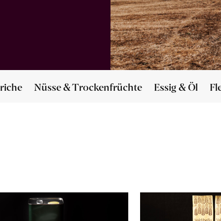
riche
Nüsse & Trockenfrüchte
Essig & Öl
Fl