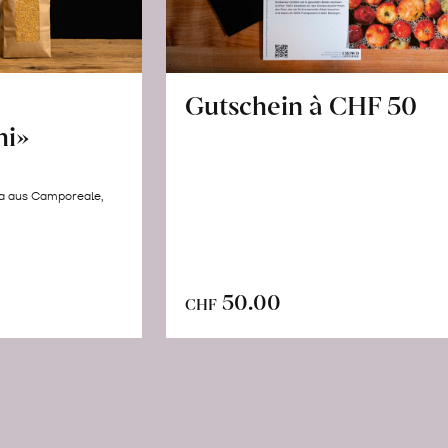
Gutschein à CHF 50
hi»
la aus Camporeale,
In
n
50.00
CHF
den
renkorb
Warenkorb