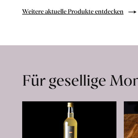
Bio-
Lebensmittel
Weitere aktuelle Produkte entdecken
ohne
Zusatzstoffe
direkt
ab
Hof
erfahren
Für gesellige M