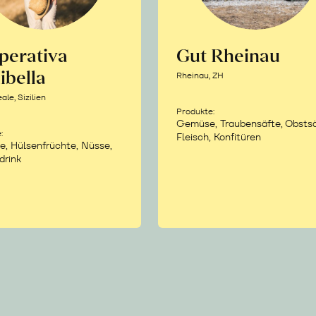
perativa
Gut Rheinau
ibella
Rheinau, ZH
le, Sizilien
Produkte:
Gemüse, Traubensäfte, Obstsä
:
Fleisch, Konfitüren
e, Hülsenfrüchte, Nüsse,
drink