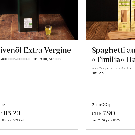
ivenöl Extra Vergine
Spaghetti a
«Timilia» H
Oleificio Gallo aus Partinico, Sizilien
von Cooperativa Valdibel
Sizilien
ter
2 x 500g
In
In
115.20
7.90
F
CHF
den
de
.30 pro 100ml
0.79 pro 100g
CHF
Warenkorb
Wa