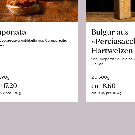
aponata
Bulgur aus
«Perciasacc
Cooperativa Valdibella aus Camporeale,
ien
Hartweizen
von Cooperativa Valdibel
Sizilien
 290g
2 x 500g
In
In
17.20
8.60
F
CHF
den
de
.97 pro 100g
0.86 pro 100g
CHF
Warenkorb
Wa