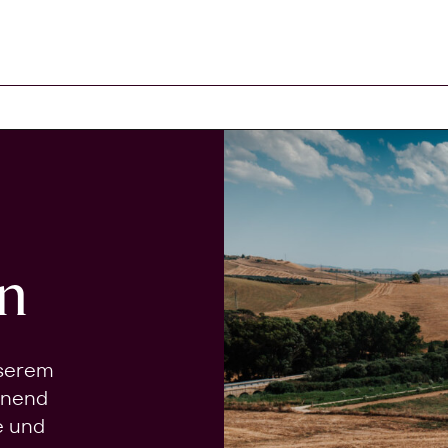
n
nserem
onend
e und