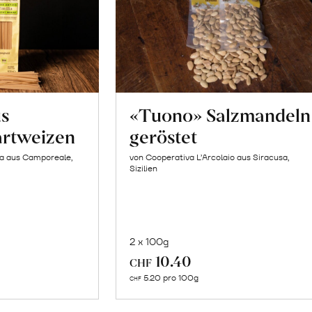
us
«Tuono» Salzmandeln
artweizen
geröstet
la aus Camporeale,
von Cooperativa L’Arcolaio aus Siracusa,
Sizilien
2 x 100g
In
10.40
CHF
n
den
5.20 pro 100g
CHF
renkorb
Warenkorb