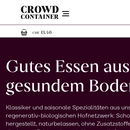
Menu
1
1 Artikel im Warenkorb
13.40
CHF
Gutes Essen aus
gesundem Bode
Klassiker und saisonale Spezialitäten aus u
regenerativ-biologischen Hofnetzwerk: Sch
hergestellt, naturbelassen, ohne Zusatzstoff